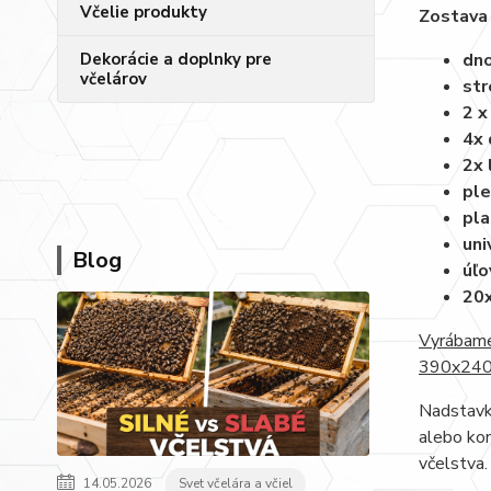
Včelie produkty
Zostava 
dno
Dekorácie a doplnky pre
včelárov
str
2 x
4x 
2x 
ple
pla
uni
Blog
úľo
20x
Vyrábame
390x240. 
Nadstavky
alebo kon
včelstva.
14.05.2026
Svet včelára a včiel