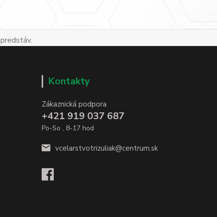
 predstáv.
Kontakty
Zákaznická podpora
+421 919 037 687
Po-So , 8-17 hod
vcelarstvotrizuliak@centrum.sk