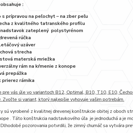
obsahuje :
 s prípravou na peľochyt – na zber peľu
echa z kvalitného tatranského profilu
 nadstavok zateplený polystyrénom
drevená rúčka
letáčový uzáver
chová strecha
stová materská mriežka
verzálny rám na kŕmenie z konope
vá prepážka
 prierez rámika
 pre vás úle vo variantoch B12, Optimal, B10, T10, E10, Čech
Zvoľte si variant, ktorý najlepšie vyhovuje vašim potrebám.
 sú vyrobené z kvalitnej drevenej konštrukcie obitej z oboch st
ope . Táto konštrukcia nadstavkového úľa je jednoduchá a je mo
 Dlhodobé pozorovania potvrdili, že zimný chumáč sa vytvára pre