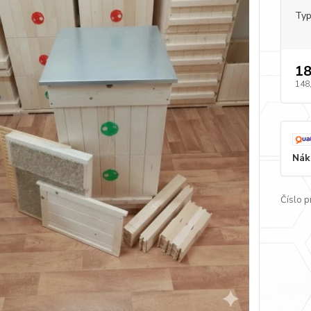
Typ
18
148
Nák
Číslo p