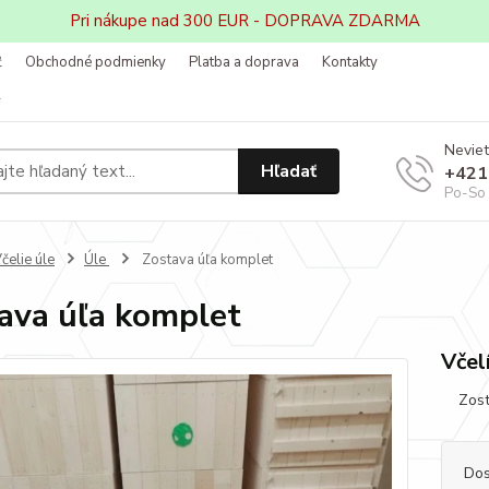
Pri nákupe nad 300 EUR - DOPRAVA ZDARMA
ť
Obchodné podmienky
Platba a doprava
Kontakty
v
Neviet
Hľadať
+421
Po-So 
čelie úle
Úle
Zostava úľa komplet
ava úľa komplet
Včelí
Zosta
Dos