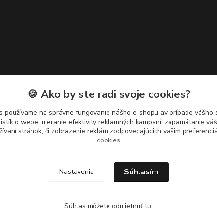
🍪 Ako by ste radi svoje cookies?
s používame na správne fungovanie nášho e-shopu av prípade vášho s
tistík o webe, meranie efektivity reklamných kampaní, zapamätanie v
žívaní stránok, či zobrazenie reklám zodpovedajúcich vašim preferenc
cookies
Súhlasím
Nastavenia
Súhlas môžete odmietnuť
tu
.