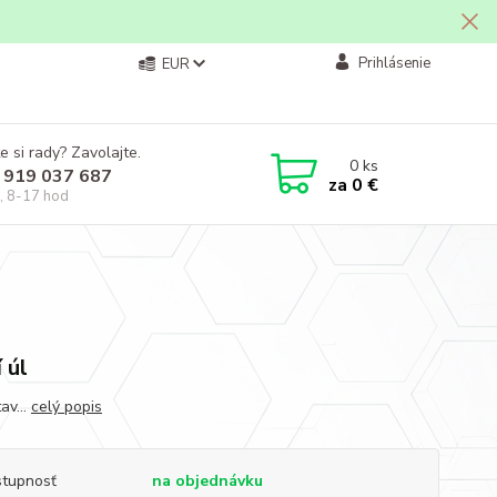
Prihlásenie
EUR
e si rady? Zavolajte.
0
ks
 919 037 687
za
0 €
, 8-17 hod
 úl
v...
celý popis
tupnosť
na objednávku