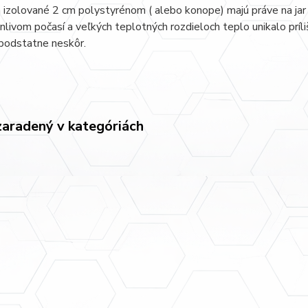
 izolované 2 cm polystyrénom ( alebo konope) majú práve na jar 
nlivom počasí a veľkých teplotných rozdieloch teplo unikalo príl
podstatne neskôr.
zaradený v kategóriách