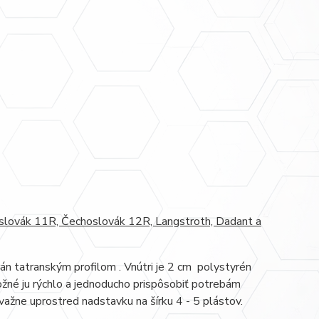
oslovák 11R, Čechoslovák 12R, Langstroth, Dadant a
rán tatranským profilom . Vnútri je 2 cm polystyrén
žné ju rýchlo a jednoducho prispôsobiť potrebám
važne uprostred nadstavku na šírku 4 - 5 plástov.