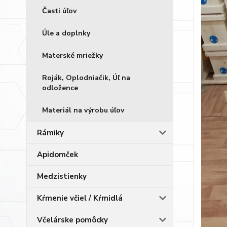
Časti úľov
Úle a doplnky
Materské mriežky
Roják, Oplodniačik, Úľ na
odložence
Materiál na výrobu úľov
Rámiky
Apidomček
Medzistienky
Kŕmenie včiel / Kŕmidlá
Včelárske pomôcky