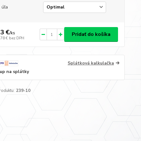
 úľa
3 €
/
ks
Pridať do košíka
,78 €
bez DPH
Splátková kalkulačka
up na splátky
roduktu:
239-10