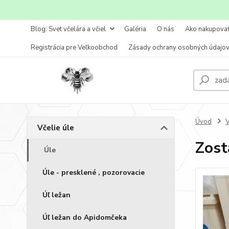
Blog: Svet včelára a včiel
Galéria
O nás
Ako nakupova
Registrácia pre Veľkoobchod
Zásady ochrany osobných údajo
Úvod
V
Včelie úle
Zost
Úle
Úle - presklené , pozorovacie
Úľ ležan
Úľ ležan do Apidomčeka