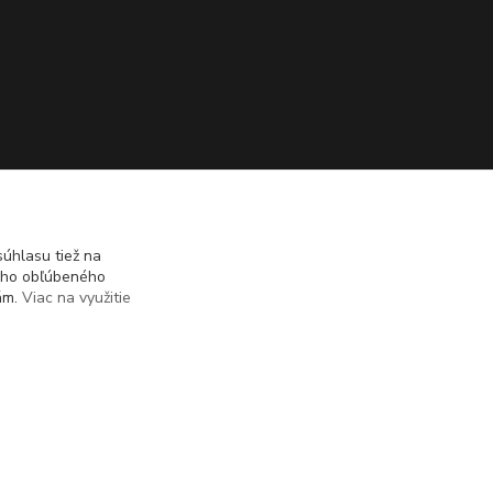
úhlasu tiež na
ášho obľúbeného
iám.
Viac na využitie
Vytvorené na
Eshop-rychlo.sk