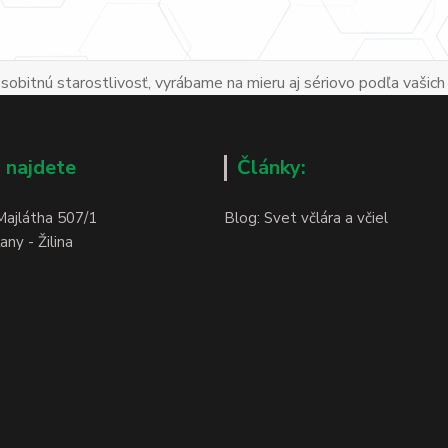
obitnú starostlivosť, vyrábame na mieru aj sériovo podľa vašich
 najdete
Články:
Majlátha 507/1
Blog: Svet včlára a včiel
ny - Žilina