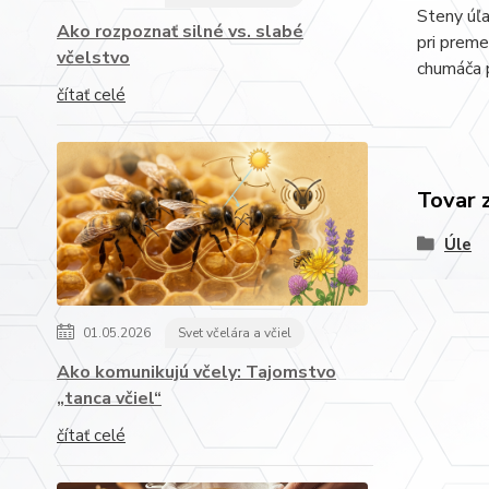
Steny úľa
Ako rozpoznať silné vs. slabé
pri preme
včelstvo
chumáča 
čítať celé
Tovar 
Úle
01.05.2026
Svet včelára a včiel
Ako komunikujú včely: Tajomstvo
„tanca včiel“
čítať celé