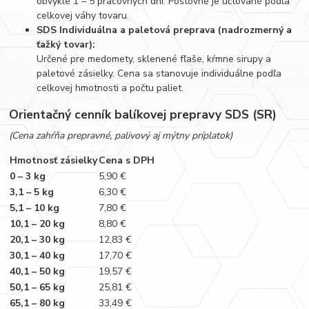
obvykle 1 – 5 pracovných dní. Poštovné je účtované podľa
celkovej váhy tovaru.
SDS Individuálna a paletová preprava (nadrozmerný a
ťažký tovar):
Určené pre medomety, sklenené fľaše, kŕmne sirupy a
paletové zásielky. Cena sa stanovuje individuálne podľa
celkovej hmotnosti a počtu paliet.
Orientačný cenník balíkovej prepravy SDS (SR)
(Cena zahŕňa prepravné, palivový aj mýtny príplatok)
Hmotnosť zásielky
Cena s DPH
0 – 3 kg
5,90 €
3,1 – 5 kg
6,30 €
5,1 – 10 kg
7,80 €
10,1 – 20 kg
8,80 €
20,1 – 30 kg
12,83 €
30,1 – 40 kg
17,70 €
40,1 – 50 kg
19,57 €
50,1 – 65 kg
25,81 €
65,1 – 80 kg
33,49 €