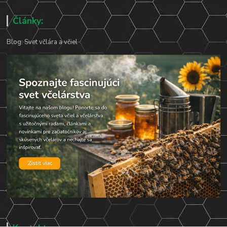
Články:
Blog: Svet včlára a včiel