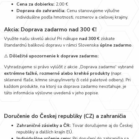
Cena za dobierku:
2,00 €
Doprava do zahraničia:
Cenu stanovujeme výlučne
individuálne podľa hmotnosti, rozmerov a cieľovej krajiny.
Akcia: Doprava zadarmo nad 300 €!
Využite našu skvelú akciu! Pri nákupe
nad 300 €
získate
štandardnú balíkovú dopravu v rámci Slovenska
úplne zadarmo
.
⚠️
Dôležité upozornenie k doprave zadarmo:
Vyhradzujeme si právo vylúčiť z akcie „Doprava zadarmo“ vybrané
extrémne ťažké, rozmerné alebo krehké produkty
(napr.
sklenené fľaše, kŕmne sirupy/inverty či celé paletové odbery). Pri
každom produkte, na ktorý sa doprava zadarmo nevzťahuje, je
táto informácia výslovne uvedená v jeho popise.
Doručenie do Českej republiky (CZ) a zahraničia
Zahraničné zásielky a ČR:
Tovar doručujeme aj do Českej
republiky a ďalších krajín EÚ.
Individuálne určenie ceny:
Pri doručení do zahraničia sa