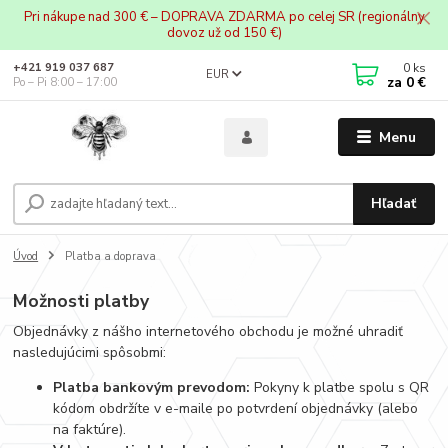
Pri nákupe nad 300 € – DOPRAVA ZDARMA po celej SR (regionálny
dovoz už od 150 €)
0
ks
+421 919 037 687
EUR
za
0 €
Po – Pi 8:00 – 17:00
Menu
Hľadať
Úvod
Platba a doprava
Možnosti platby
Objednávky z nášho internetového obchodu je možné uhradiť
nasledujúcimi spôsobmi:
Platba bankovým prevodom:
Pokyny k platbe spolu s QR
kódom obdržíte v e-maile po potvrdení objednávky (alebo
na faktúre).