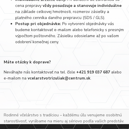
cena prepravy
vždy posudzuje a stanovuje individuálne
na základe celkovej hmotnosti, rozmerov zásielky a
platného cenníka daného prepravcu (SDS / GLS).
Postup pri objednávke:
Po vytvorení objednávky vás
budeme kontaktovať e-mailom alebo telefonicky s presným
výpočtom poštovného. Zásielku odosielame až po vašom
odobrení konečnej ceny.
Máte otázky k doprave?
Neváhajte nás kontaktovať na tel. čísle
+421 919 037 687
alebo
e-mailom na
vcelarstvotrizuliak@centrum.sk
.
Rodinné včelárstvo s tradíciou – každému úľu venujeme osobitnú
starostlivosť, vyrábame na mieru aj sériovo podľa vašich predstáv.