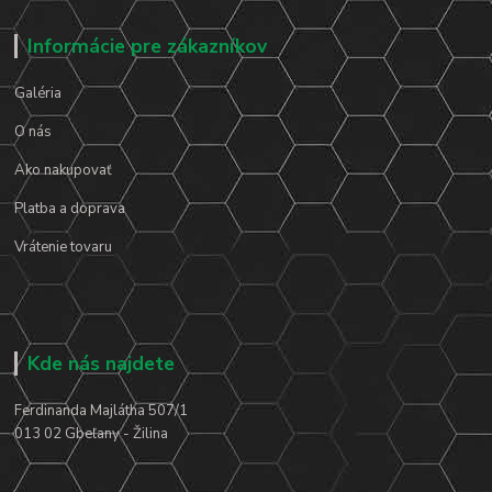
Informácie pre zákazníkov
Galéria
O nás
Ako nakupovať
Platba a doprava
Vrátenie tovaru
Kde nás najdete
Ferdinanda Majlátha 507/1
013 02 Gbeľany - Žilina