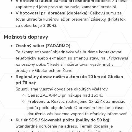
V hotovosti alebo kartou pri osobnom odbere:
Za tovar
zaplatíte pri jeho prevzatí na našej kamennej predajni.
V hotovosti pri doručení (dobierka):
Celkovú sumu za
tovar uhradíte kuriérovi až pri preberaní zásielky. (Príplatok
za dobierku je
2,00 €
).
Možnosti dopravy
Osobný odber (ZADARMO):
Po skompletizovaní objednávky vás budeme kontaktovať
telefonicky alebo e-mailom so zmenou stavu na
„Pripravená
na osobný odber“
, kedy si môžete tovar vyzdvihnúť v
predajni v Gbeľanoch pri Žiline.
Regionálny dovoz naším autom (do 20 km od Gbeľian
pri Žiline):
Spustili sme vlastný dovoz pre okolitých včelárov!
Cena:
ZADARMO pri nákupe nad 150 €.
Frekvencia:
Rozvoz realizujeme
1× až 4× za mesiac
podľa počtu objednávok. O presnom termíne a čase
doručenia vás budeme vopred telefonicky informovať.
Kuriér SDS / Slovenská pošta (balíky do 50 kg):
Štandardné doručenie na adresu. Termín dodania je