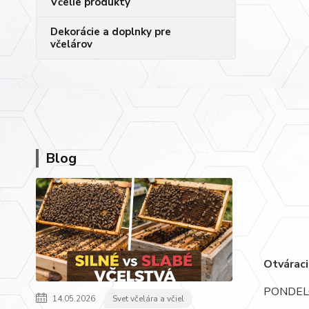
Včelie produkty
Dekorácie a doplnky pre
včelárov
Blog
Otváraci
PONDELO
14.05.2026
Svet včelára a včiel