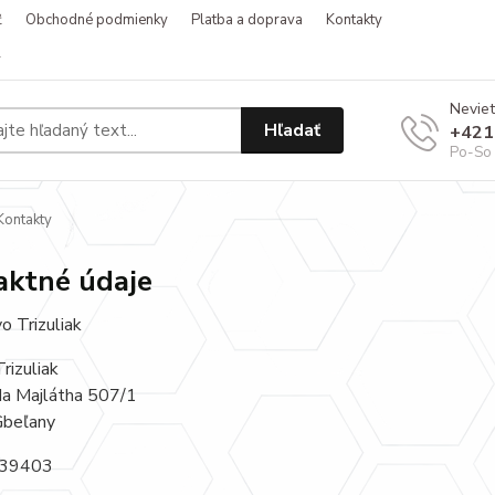
ť
Obchodné podmienky
Platba a doprava
Kontakty
v
Neviet
Hľadať
+421
Po-So 
ontakty
aktné údaje
o Trizuliak
Trizuliak
da Majlátha 507/1
Gbeľany
039403