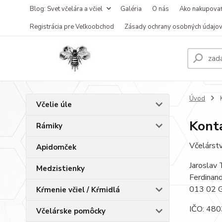
Blog: Svet včelára a včiel
Galéria
O nás
Ako nakupova
Registrácia pre Veľkoobchod
Zásady ochrany osobných údajo
Úvod
K
Včelie úle
Kont
Rámiky
Včelárstv
Apidomček
Jaroslav 
Medzistienky
Ferdinan
013 02 
Kŕmenie včiel / Kŕmidlá
IČO: 48
Včelárske pomôcky