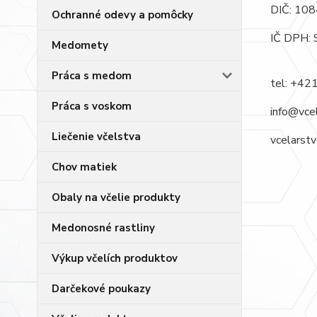
DIČ: 10
Ochranné odevy a pomôcky
IČ DPH:
Medomety
Práca s medom
tel: +42
Práca s voskom
info@vcel
Liečenie včelstva
vcelarstv
Chov matiek
Obaly na včelie produkty
Medonosné rastliny
Výkup včelích produktov
Darčekové poukazy