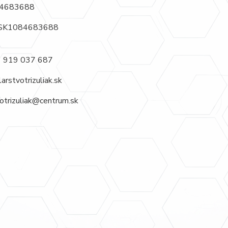
84683688
 SK1084683688
1 919 037 687
arstvotrizuliak.sk
otrizuliak@centrum.sk