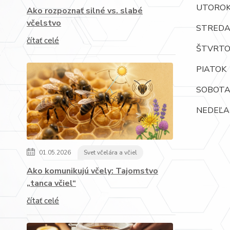
UTOROK 
Ako rozpoznať silné vs. slabé
včelstvo
STRED
čítať celé
ŠTVRTOK
PIATOK 
SOBOT
NEDEĽ
01.05.2026
Svet včelára a včiel
Ako komunikujú včely: Tajomstvo
„tanca včiel“
čítať celé