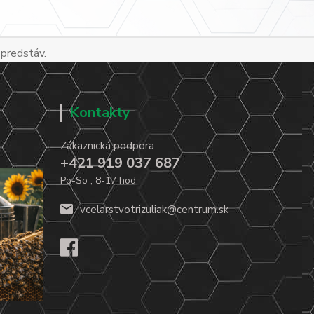
 predstáv.
Kontakty
Zákaznická podpora
+421 919 037 687
Po-So , 8-17 hod
vcelarstvotrizuliak@centrum.sk