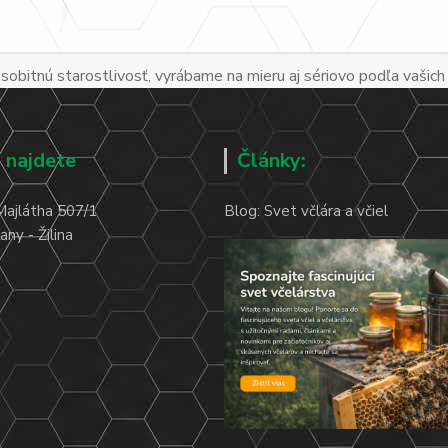
obitnú starostlivosť, vyrábame na mieru aj sériovo podľa vašich
 najdete
Články:
Majlátha 507/1
Blog: Svet včlára a včiel
ny - Žilina