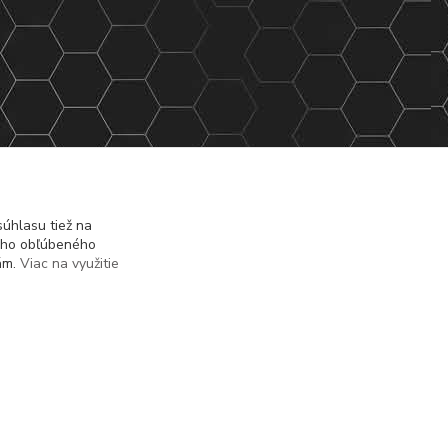
úhlasu tiež na
ášho obľúbeného
iám.
Viac na využitie
Vytvorené na
Eshop-rychlo.sk