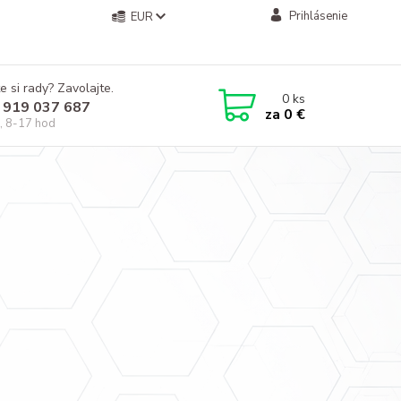
Prihlásenie
EUR
e si rady? Zavolajte.
0
ks
 919 037 687
za
0 €
, 8-17 hod