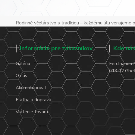
Rodinné včelárstvo s tradíciou – každému úľu venujeme os
Informácie pre zákazníkov
Kde nás
Galéria
Ferdinanda 
013 02 Gbeľa
O nás
Ako nakupovať
Platba a doprava
Vrátenie tovaru