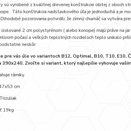
 sú vyrobené z kvalitnej drevenej konštrukcie obitej z oboch st
ope . Táto konštrukcia nadstavkového úľa je jednoduchá a je mo
 Dlhodobé pozorovania potvrdili, že zimný chumáč sa vytvára pre
 izolované 2 cm polystyrénom ( alebo konope) majú práve na jar 
nlivom počasí a veľkých teplotných rozdieloch teplo unikalo príl
podstatne neskôr.
 pre vás úle vo variantoch B12, Optimal, B10, T10, E10,
 390x240. Zvoľte si variant, ktorý najlepšie vyhovuje vaš
huje rámiky.
 47x53 cm
Trizuliak
ť 19kg