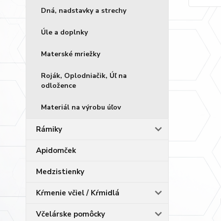
Dná, nadstavky a strechy
Úle a doplnky
Materské mriežky
Roják, Oplodniačik, Úľ na
odložence
Materiál na výrobu úľov
Rámiky
Apidomček
Medzistienky
Kŕmenie včiel / Kŕmidlá
Včelárske pomôcky