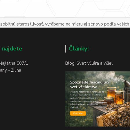
obitnú starostlivosť, vyrábame na mieru aj sériovo podľa vašich
 najdete
Články:
Majlátha 507/1
Blog: Svet včlára a včiel
ny - Žilina