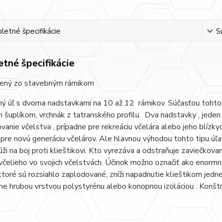
etné špecifikácie
S
tné špecifikácie
lený zo stavebným rámikom
ý úľ s dvoma nadstavkami na 10 až 12 rámikov. Súčasťou tohto 
 šuplíkom, vrchnák z tatranského profilu. Dva nadstavky , jeden 
vanie včelstva , prípadne pre rekreáciu včelára alebo jeho blízkych
re novú generáciu včelárov. Ale hlavnou výhodou tohto tipu úľa
úži na boj proti klieštikovi. Kto vyrezáva a odstraňuje zaviečkova
 včelieho vo svojich včelstvách. Účinok možno označiť ako enorm
toré sú rozsiahlo zaplodované, zníži napadnutie klieštikom jedn
e hrubou vrstvou polystyrénu alebo konopnou izoláciou . Konštru