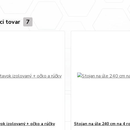
ci tovar
7
ok izolovaný + očko a rúčky
Stojan na úle 240 cm na 4 r