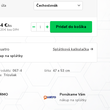
 úľa
4 €
/
ks
Pridať do košíka
,20 €
bez DPH
Splátková kalkulačka
up na splátky
roduktu:
067-4
šírka:
47 x 53 cm
a:
Trizuliak
ARMO
Ponúkame Vám
nákup na splátky