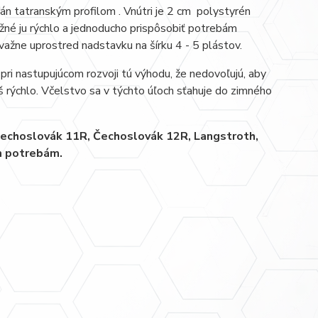
rán tatranským profilom . Vnútri je 2 cm polystyrén
žné ju rýchlo a jednoducho prispôsobiť potrebám
važne uprostred nadstavku na šírku 4 - 5 plástov.
pri nastupujúcom rozvoji tú výhodu, že nedovoľujú, aby
iš rýchlo. Včelstvo sa v týchto úľoch sťahuje do zimného
 Čechoslovák 11R, Čechoslovák 12R, Langstroth,
im potrebám.