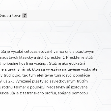
úvisiaci tovar
7
úľa je vysoké celozasieťované varroa dno s plastovým
nadstavok klasický a druhý presklený. Presklenie slúži
 prípadne hostí na včelnici . Slúži aj ako edukačná
 je
stavaný rámik
ktorí sa vyrezáva na tavenie vosku ale
ný trúdi plod, tak tým efektívne tlmí rozvoj populácie
ný: už 2-3 vyrezané plásty so zaviečkovaným trúdím
ej rodinu takmer o polovicu. Nadstavky sú izolované
kcia úľa je z tatranského profilu, spájané pomocou