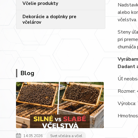
Včelie produkty
Nadstavky
alebo kon
Dekorácie a doplnky pre
včelstva.
včelárov
Steny úľa
pri preme
chumáča 
Vyrábame
Dadant a
Blog
Úľ neobsa
Rozmer:
Výrobca: 
Hmotnos
14.05.2026
Svet včelára a včiel