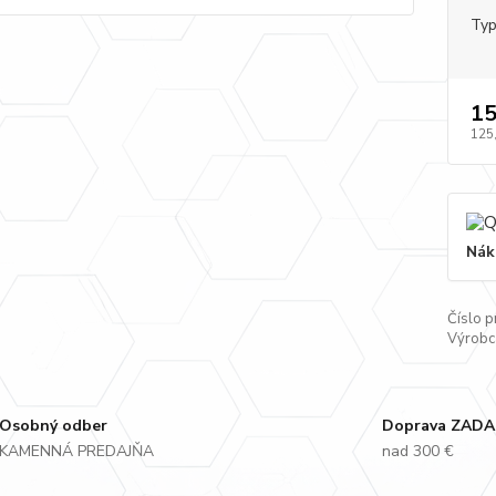
Typ
15
125
Nák
Číslo p
Výrobc
Osobný odber
Doprava ZAD
KAMENNÁ PREDAJŇA
nad 300 €