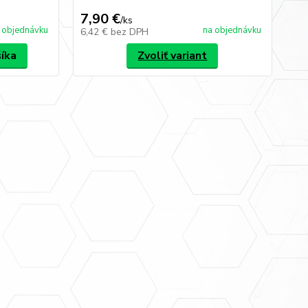
7,90 €
10
/
ks
 objednávku
na objednávku
6,42 €
bez DPH
8,
šíka
Zvoliť variant