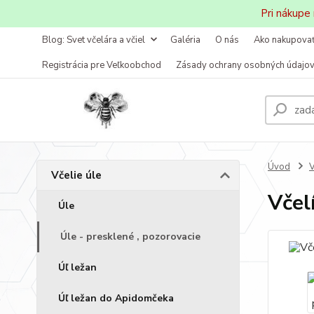
Pri nákupe
Blog: Svet včelára a včiel
Galéria
O nás
Ako nakupova
Registrácia pre Veľkoobchod
Zásady ochrany osobných údajo
Úvod
V
Včelie úle
Včel
Úle
Úle - presklené , pozorovacie
Úľ ležan
Úľ ležan do Apidomčeka