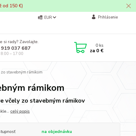
ž od 150 €)
Prihlásenie
EUR
e si rady? Zavolajte.
0
ks
 919 037 687
za
0 €
i 8:00 – 17:00
ný zo stavebným rámikom
avebným rámikom
re včely zo stavebným rámikov
kle...
celý popis
tupnosť
na objednávku