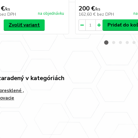
 €
200 €
/
ks
/
ks
na objednávku
na
bez DPH
162,60 €
bez DPH
Zvoliť variant
Pridať do ko
zaradený v kategóriách
 presklené ,
ovacie