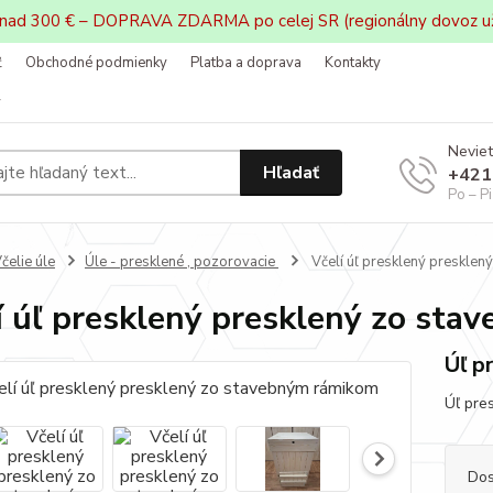
 nad 300 € – DOPRAVA ZDARMA po celej SR (regionálny dovoz u
ť
Obchodné podmienky
Platba a doprava
Kontakty
v
Neviet
Hľadať
+421
Po – P
čelie úle
Úle - presklené , pozorovacie
Včelí úľ presklený preskle
í úľ presklený presklený zo st
Úľ p
Úľ pres
Dos