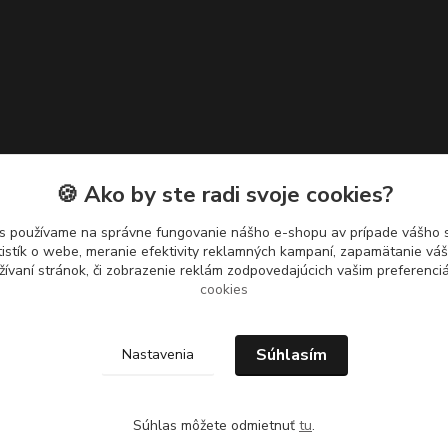
🍪 Ako by ste radi svoje cookies?
s používame na správne fungovanie nášho e-shopu av prípade vášho s
tistík o webe, meranie efektivity reklamných kampaní, zapamätanie v
žívaní stránok, či zobrazenie reklám zodpovedajúcich vašim preferenc
cookies
Súhlasím
Nastavenia
Súhlas môžete odmietnuť
tu
.