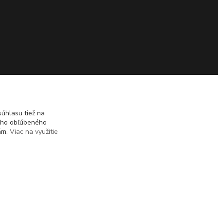
úhlasu tiež na
ášho obľúbeného
iám.
Viac na využitie
Vytvorené na
Eshop-rychlo.sk