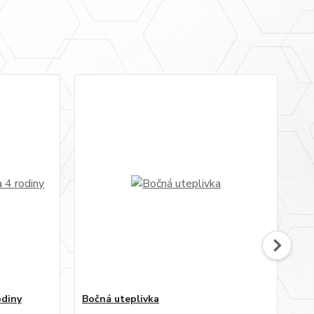
odiny
Bočná uteplivka
uni
ut