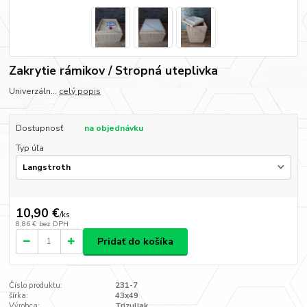
Zakrytie rámikov / Stropná uteplivka
Univerzáln...
celý popis
Dostupnosť
na objednávku
Typ úľa
10,90 €
/
ks
8,86 €
bez DPH
Pridať do košíka
Číslo produktu:
231-7
šírka:
43x49
Výrobca:
Trizuliak