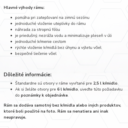
Hlavné výhody rámu:
pomáha pri zatepľovaní na zimnú sezónu
jednoduché vloženie uteplivky do rámu
náhrada za stropnú fóliu
je priedušný, nezráža vodu a minimalizuje pleseň v úli
jednoduché kŕmenie cestom
rýchle vloženie kŕmidlá bez úhynu a výletu včiel
bezpečné liečenie včiel
Dôležité informácie:
Štandardne sú otvory v ráme vyvŕtané pre
2,5 l kŕmidlo
.
Ak si želáte otvory pre
6 l kŕmidlo
, uveďte túto požiadavku
do
poznámky k objednávke
.
Rám sa dodáva samotný bez kŕmidla alebo iných produktov,
ktoré boli použité na foto. Rám sa nenatiera ani inak
neupravuje.