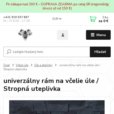
Pri nákupe nad 300 € – DOPRAVA ZDARMA po celej SR (regionálny
dovoz už od 150 €)
0
ks
+421 919 037 687
EUR
za
0 €
Po – Pi 8:00 – 17:00
Menu
Hľadať
Úvod
Včelie úle
Úle a doplnky
univerzálny rám na včelie úle /
Stropná uteplivka
univerzálny rám na včelie úle /
Stropná uteplivka