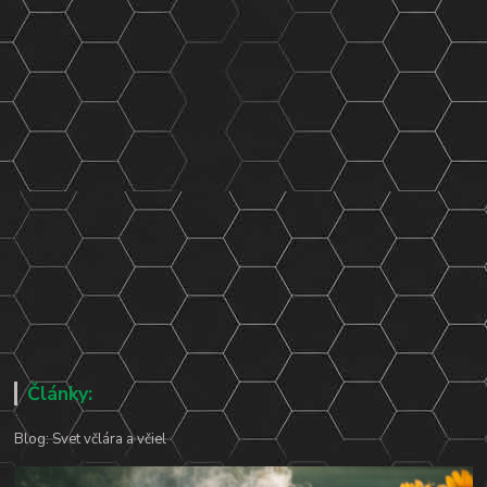
Články:
Blog: Svet včlára a včiel