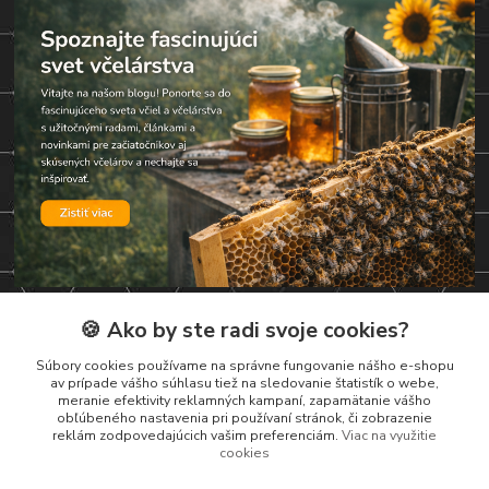
🍪 Ako by ste radi svoje cookies?
Kontakty
Súbory cookies používame na správne fungovanie nášho e-shopu
av prípade vášho súhlasu tiež na sledovanie štatistík o webe,
Zákaznická podpora
meranie efektivity reklamných kampaní, zapamätanie vášho
+421 919 037 687
obľúbeného nastavenia pri používaní stránok, či zobrazenie
reklám zodpovedajúcich vašim preferenciám.
Viac na využitie
Po – Pi 8:00 – 17:00
cookies
vcelarstvotrizuliak@centrum.sk