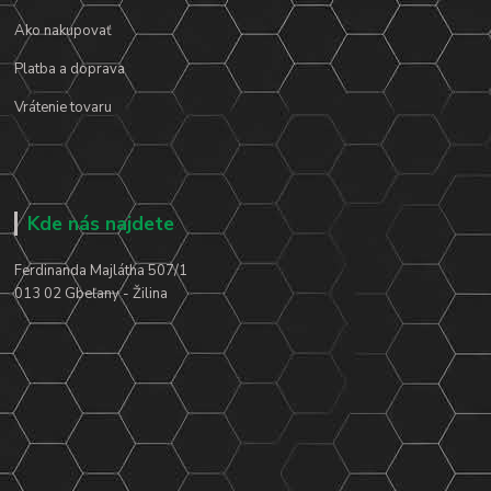
Ako nakupovať
Platba a doprava
Vrátenie tovaru
Kde nás najdete
Ferdinanda Majlátha 507/1
013 02 Gbeľany - Žilina