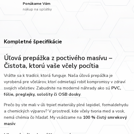
Ponúkame Vám
nákup na splátky
Kompletné špecifikácie
Úľová prepážka z poctivého masívu –
Čistota, ktorú vaše včely pocítia
Vráťte sa k tradícii, ktorá funguje. Naša úľová prepážka je
vyrobená pre včelárov, ktorí odmietajú robiť kompromisy v zdraví
svojich včelstiev. Zabudnite na moderné náhrady ako sú
PVC,
fólie, preglejky, sololity či OSB dosky
.
Prečo by ste mali v úli trpieť materiály plné lepidiel, formaldehydu
a chemických výparov? V prostredí, kde včely tvoria med a vosk,
nemá chémia čo hľadať. My vsádzame na
100 % čistý smrekový
masív
.