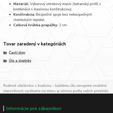
Materiál:
Výberový smrekový masív (tatranský profil v
kombinácii s masívnou konštrukciou).
Konštrukcia:
Bezpečné spoje bez nebezpečných
chemických lepidiel.
Celková hrúbka prepážky:
2 cm.
Tovar zaradený v kategóriách
Časti úľov
Úle a doplnky
Rodinné včelárstvo s tradíciou – každému úľu venujeme osobitnú
starostlivosť, vyrábame na mieru aj sériovo podľa vašich predstáv.
Informácie pre zákazníkov