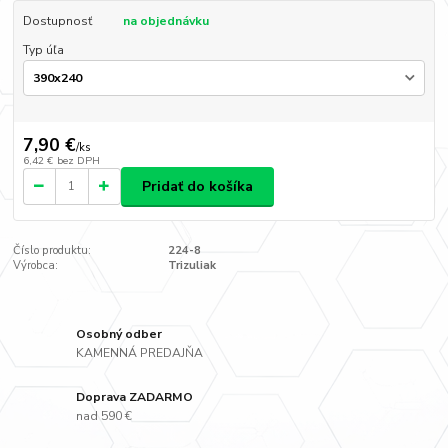
Dostupnosť
na objednávku
Typ úľa
7,90 €
/
ks
6,42 €
bez DPH
Pridať do košíka
Číslo produktu:
224-8
Výrobca:
Trizuliak
Osobný odber
KAMENNÁ PREDAJŇA
Doprava ZADARMO
nad 590 €