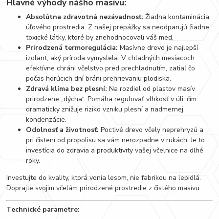
Hlavné výhody nášho masívu:
Absolútna zdravotná nezávadnosť:
Žiadna kontaminácia
úľového prostredia. Z našej prepážky sa neodparujú žiadne
toxické látky, ktoré by znehodnocovali váš med.
Prirodzená termoregulácia:
Masívne drevo je najlepší
izolant, aký príroda vymyslela. V chladných mesiacoch
efektívne chráni včelstvo pred prechladnutím, zatiaľ čo
počas horúcich dní bráni prehrievaniu plodiska.
Zdravá klíma bez plesní:
Na rozdiel od plastov masív
prirodzene „dýcha“. Pomáha regulovať vlhkosť v úli, čím
dramaticky znižuje riziko vzniku plesní a nadmernej
kondenzácie.
Odolnosť a životnosť:
Poctivé drevo včely neprehryzú a
pri čistení od propolisu sa vám nerozpadne v rukách. Je to
investícia do zdravia a produktivity vašej včelnice na dlhé
roky.
Investujte do kvality, ktorá vonia lesom, nie fabrikou na lepidlá.
Doprajte svojim včelám prirodzené prostredie z čistého masívu.
Technické parametre: