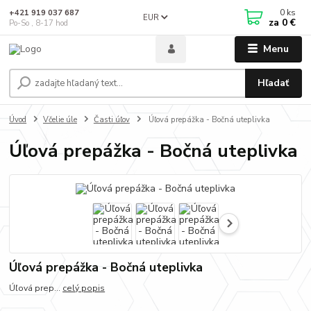
0
ks
+421 919 037 687
EUR
za
0 €
Po-So , 8-17 hod
Menu
Hľadať
Úvod
Včelie úle
Časti úľov
Úľová prepážka - Bočná uteplivka
Úľová prepážka - Bočná uteplivka
Úľová prepážka - Bočná uteplivka
Úľová prep...
celý popis