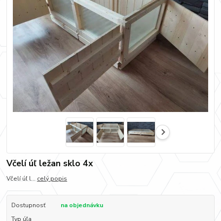
Včelí úľ ležan sklo 4x
Včelí úľ l...
celý popis
Dostupnosť
na objednávku
Typ úľa