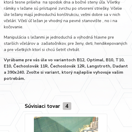
ktorá tesne prilieha na spodok dna a bočné steny úľa. Všetky
rámiky v ležane sú prístupné zvrchu po otvorení striešky. Včelie
úle ležany majú jednoduchú konštrukciu, veľmi dobre sa v nich
včelári. Včelí úľ ležan je vhodný na pevné stanovište , no i na
kočovanie.
Manipulácia s ležanmi je jednoduchá a výhodná hlavne pre
starších včelárov a začiatočníkov, pre ženy, deti, hendikepovaných
a pre všetkých ktorí si chcú šetriť chrbát.
Vyrábame pre vás úle vo variantoch B12, Optimal, B10, T10,
E10, Čechoslovák 11R, Čechoslovák 12R, Langstroth, Dadant
a 390x240. Zvoľte si variant, ktorý najlepšie vyhovuje vašim
potrebám.
Súvisiaci tovar
4