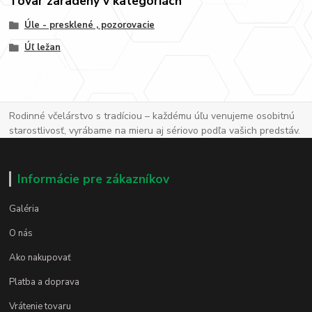
Tovar zaradený v kategóriách
Úle - presklené , pozorovacie
Úľ ležan
Rodinné včelárstvo s tradíciou – každému úľu venujeme osobitnú
starostlivosť, vyrábame na mieru aj sériovo podľa vašich predstáv.
Informácie pre zákazníkov
Galéria
O nás
Ako nakupovať
Platba a doprava
Vrátenie tovaru