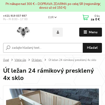
Pri nákupe nad 300 € – DOPRAVA ZDARMA po celej SR (regionálny
dovoz už od 150 €)
0
ks
+421 919 037 687
EUR
za
0 €
Po – Pi 8:00 – 17:00
Menu
Hľadať
Úvod
Včelie úle
Úľ ležan
Úľ ležan 24 rámikový presklený 4x sklo
Úľ ležan 24 rámikový presklený
4x sklo