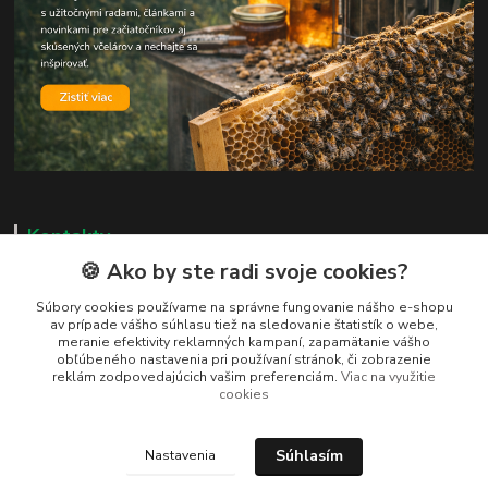
Kontakty
🍪 Ako by ste radi svoje cookies?
Zákaznická podpora
+421 919 037 687
Súbory cookies používame na správne fungovanie nášho e-shopu
av prípade vášho súhlasu tiež na sledovanie štatistík o webe,
Po – Pi 8:00 – 17:00
meranie efektivity reklamných kampaní, zapamätanie vášho
obľúbeného nastavenia pri používaní stránok, či zobrazenie
vcelarstvotrizuliak@centrum.sk
reklám zodpovedajúcich vašim preferenciám.
Viac na využitie
cookies
Súhlasím
Nastavenia