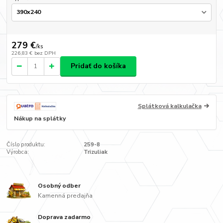
279 €
/
ks
226,83 €
bez DPH
Pridať do košíka
Splátková kalkulačka
Nákup na splátky
Číslo produktu:
259-8
Výrobca:
Trizuliak
Osobný odber
Kamenná predajňa
Doprava zadarmo