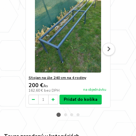
Stojan na úle 240 cm na 4 rodiny
Bočná utepl
200 €
7,90 €
/
ks
/
ks
na objednávku
162,60 €
bez DPH
6,42 €
bez D
Pridať do košíka