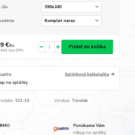
 úľa
vedenie
9 €
/
ks
Pridať do košíka
,44 €
bez DPH
Splátková kalkulačka
up na splátky
roduktu:
521-16
Výrobca:
Trizuliak
ARMO
Ponúkame Vám
nákup na splátky