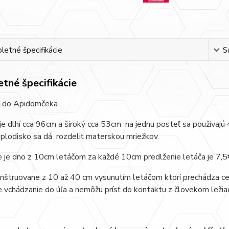
etné špecifikácie
S
tné špecifikácie
 do Apidomčeka
je dlhí cca 96cm a široký cca 53cm na jednu posteľ sa používajú 4
plodisko sa dá rozdeliť materskou mriežkov.
 je dno z 10cm letáčom za každé 10cm predlženie letáča je 7,5
nštruovane z 10 až 40 cm vysunutím letáčom ktorí prechádza cez
vchádzanie do úľa a nemôžu prísť do kontaktu z človekom ležia