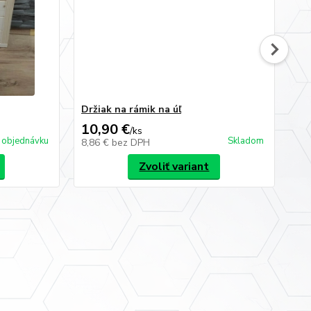
Držiak na rámik na úľ
Ko
10,90 €
4,
/
ks
 objednávku
Skladom
8,86 €
bez DPH
3,
Zvoliť variant