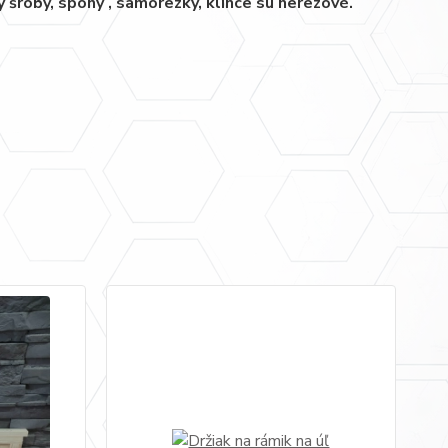
šroby, spony , samorezky, klince sú nerezové.