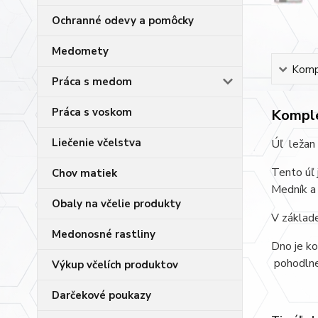
Ochranné odevy a pomôcky
Medomety
Kompl
Práca s medom
Práca s voskom
Komple
Liečenie včelstva
Úľ ležan
Tento úľ 
Chov matiek
Medník a 
Obaly na včelie produkty
V základe
Medonosné rastliny
Dno je ko
pohodlne 
Výkup včelích produktov
Darčekové poukazy