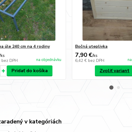
na úle 240 cm na 4 rodiny
Bočná uteplivka
7,90 €
/
ks
/
ks
na objednávku
na
€
bez DPH
6,42 €
bez DPH
Pridať do košíka
Zvoliť variant
zaradený v kategóriách