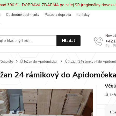
 nad 300 € – DOPRAVA ZDARMA po celej SR (regionálny dovoz u
ť
Obchodné podmienky
Platba a doprava
Kontakty
v
Neviet
Hľadať
+421
Po – P
čelie úle
Úľ ležan do Apidomčeka
Úľ ležan 24 rámikový do Apidom
ežan 24 rámikový do Apidomček
Včel
Úľ leža
Dos