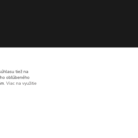
úhlasu tiež na
ášho obľúbeného
iám.
Viac na využitie
Vytvorené na
Eshop-rychlo.sk