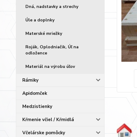
Dná, nadstavky a strechy
Úle a doplnky
Materské mriežky
Roják, Oplodniačik, Úľ na
odložence
Materiál na výrobu úľov
Rámiky
Apidomček
Medzistienky
Kŕmenie včiel / Kŕmidlá
Včelárske pomôcky