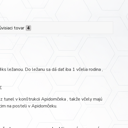
úvisiaci tovar
4
ks ležanou. Do ležanu sa dá dať iba 1 včelia rodina ,
€
 tunel v konštrukcii Apidomčeka , takže včely majú
cim na posteli v Apidomčeku.