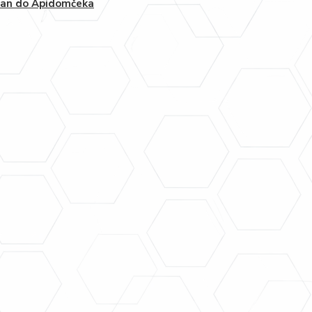
žan do Apidomčeka