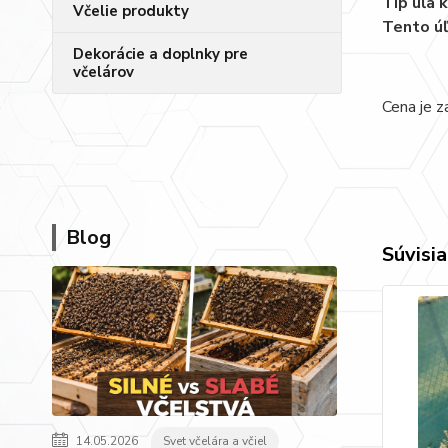
Tip úľa 
Včelie produkty
Tento úľ
Dekorácie a doplnky pre
včelárov
Cena je z
Blog
Súvisia
14.05.2026
Svet včelára a včiel