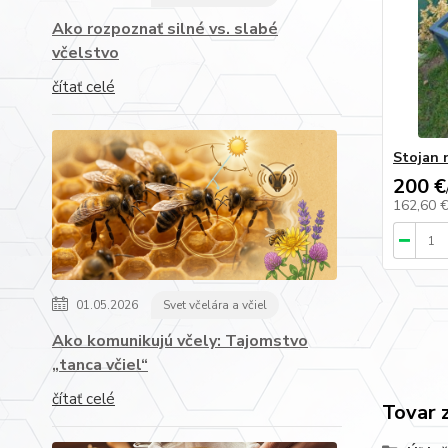
Ako rozpoznať silné vs. slabé
včelstvo
čítať celé
Stojan 
200 €
162,60 
01.05.2026
Svet včelára a včiel
Ako komunikujú včely: Tajomstvo
„tanca včiel“
čítať celé
Tovar 