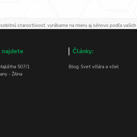
obitnú starostlivosť, vyrábame na mieru aj sériovo podľa vašich
 najdete
Články:
Majlátha 507/1
Blog: Svet včlára a včiel
ny - Žilina