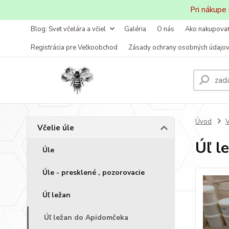
Pri nákupe
Blog: Svet včelára a včiel
Galéria
O nás
Ako nakupova
Registrácia pre Veľkoobchod
Zásady ochrany osobných údajo
Úvod
V
Včelie úle
Úľ l
Úle
Úle - presklené , pozorovacie
Úľ ležan
Úľ ležan do Apidomčeka