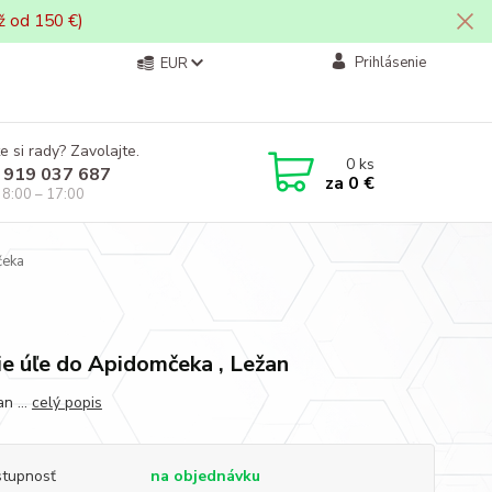
ž od 150 €)
Prihlásenie
EUR
e si rady? Zavolajte.
0
ks
 919 037 687
za
0 €
i 8:00 – 17:00
čeka
a
ie úľe do Apidomčeka , Ležan
n ...
celý popis
tupnosť
na objednávku