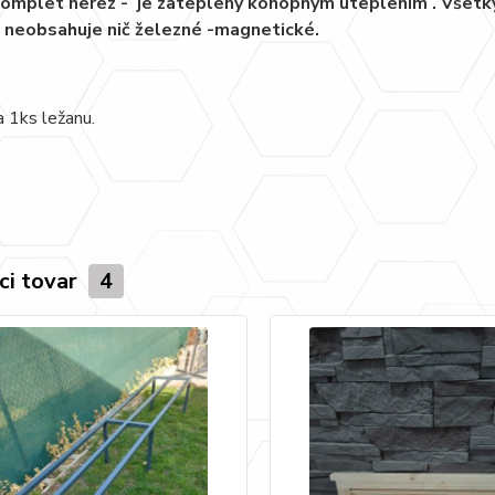
komplet nerez - je zateplený konopným uteplením . Všetky 
 neobsahuje nič železné -magnetické.
a 1ks ležanu.
ci tovar
4