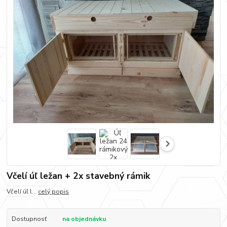
Včelí úľ ležan + 2x stavebný rámik
Včelí úľ l...
celý popis
Dostupnosť
na objednávku