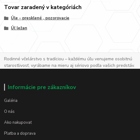
Tovar zaradený v kategóriách
Úle - presklené , pozorovacie
Úľ ležan
Rodinné včelárstvo s tradíciou – každému úľu venujeme osobitnú
starostlivosť, vyrábame na mieru aj sériovo podľa vašich predstáv.
Informácie pre zákazníkov
Galéria
O nás
Ako nakupovať
Platba a doprava