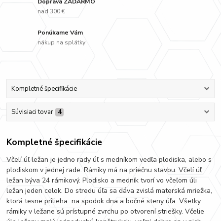
Doprava ZADARMO
nad 300 €
Ponúkame Vám
nákup na splátky
Kompletné špecifikácie
Súvisiaci tovar
4
Kompletné špecifikácie
Včelí úľ ležan je jedno rady úľ s medníkom vedľa plodiska, alebo s
plodiskom v jednej rade. Rámiky má na priečnu stavbu. Včelí úľ
ležan býva 24 rámikový. Plodisko a medník tvorí vo včeľom úli
ležan jeden celok. Do stredu úľa sa dáva zvislá materská mriežka,
ktorá tesne prilieha na spodok dna a bočné steny úľa. Všetky
rámiky v ležane sú prístupné zvrchu po otvorení striešky. Včelie