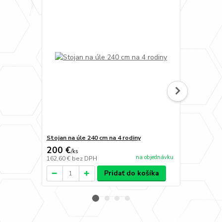
Stojan na úle 240 cm na 4 rodiny
Bočná utepl
200 €
7,90 €
/
ks
/
ks
na objednávku
162,60 €
bez DPH
6,42 €
bez D
Pridať do košíka