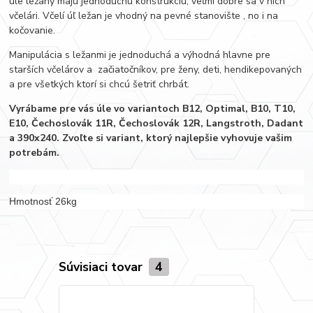
úle ležany majú jednoduchú konštrukciu, veľmi dobre sa v nich
včelári. Včelí úľ ležan je vhodný na pevné stanovište , no i na
kočovanie.
Manipulácia s ležanmi je jednoduchá a výhodná hlavne pre
starších včelárov a začiatočníkov, pre ženy, deti, hendikepovaných
a pre všetkých ktorí si chcú šetriť chrbát.
Vyrábame pre vás úle vo variantoch B12, Optimal, B10, T10,
E10, Čechoslovák 11R, Čechoslovák 12R, Langstroth, Dadant
a 390x240. Zvoľte si variant, ktorý najlepšie vyhovuje vašim
potrebám.
Hmotnosť 26kg
Súvisiaci tovar
4