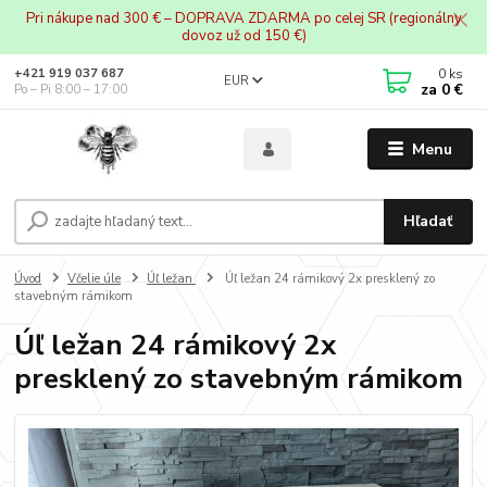
Pri nákupe nad 300 € – DOPRAVA ZDARMA po celej SR (regionálny
dovoz už od 150 €)
0
ks
+421 919 037 687
EUR
za
0 €
Po – Pi 8:00 – 17:00
Menu
Hľadať
Úvod
Včelie úle
Úľ ležan
Úľ ležan 24 rámikový 2x presklený zo
stavebným rámikom
Úľ ležan 24 rámikový 2x
presklený zo stavebným rámikom