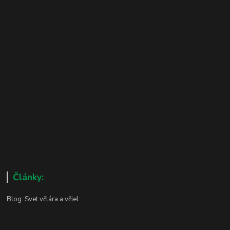
Články:
Blog: Svet včlára a včiel