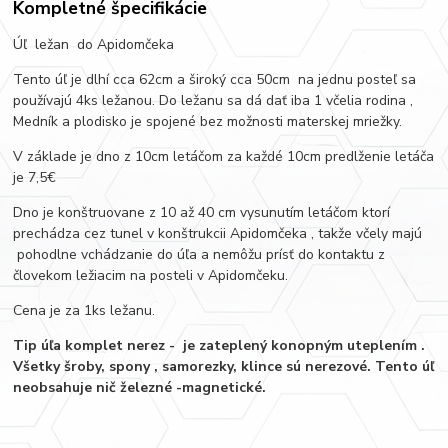
Kompletné špecifikácie
Úľ ležan do Apidomčeka
Tento úľ je dlhí cca 62cm a široký cca 50cm na jednu posteľ sa
používajú 4ks ležanou. Do ležanu sa dá dať iba 1 včelia rodina ,
Medník a plodisko je spojené bez možnosti materskej mriežky.
V základe je dno z 10cm letáčom za každé 10cm predlženie letáča
je 7,5€
Dno je konštruovane z 10 až 40 cm vysunutím letáčom ktorí
prechádza cez tunel v konštrukcii Apidomčeka , takže včely majú
pohodlne vchádzanie do úľa a nemôžu prísť do kontaktu z
človekom ležiacim na posteli v Apidomčeku.
Cena je za 1ks ležanu.
Tip úľa komplet nerez - je zateplený konopným uteplením .
Všetky šroby, spony , samorezky, klince sú nerezové. Tento úľ
neobsahuje nič železné -magnetické.