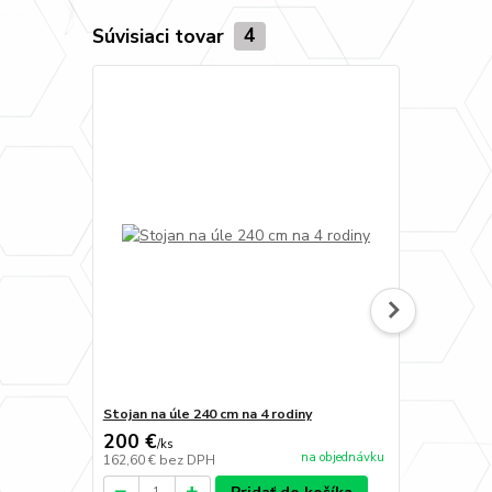
Súvisiaci tovar
4
Stojan na úle 240 cm na 4 rodiny
Bočná utepl
200 €
7,90 €
/
ks
/
ks
na objednávku
162,60 €
bez DPH
6,42 €
bez D