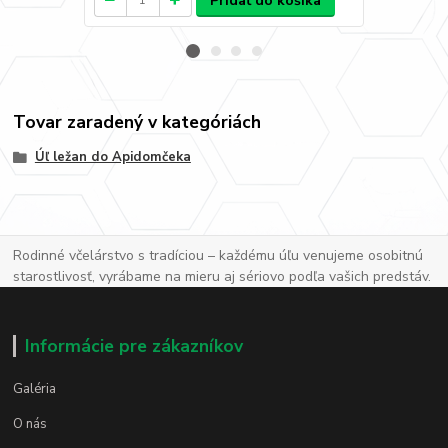
Pridať do košíka
Tovar zaradený v kategóriách
Úľ ležan do Apidomčeka
Rodinné včelárstvo s tradíciou – každému úľu venujeme osobitnú
starostlivosť, vyrábame na mieru aj sériovo podľa vašich predstáv.
Informácie pre zákazníkov
Galéria
O nás