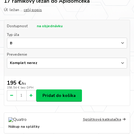
17 rámikový ležan do Apidomčeka
Úľ ležan ...
celý popis
Dostupnosť
na objednávku
Typ úľa
Prevedenie
195 €
/
ks
158,54 €
bez DPH
Pridať do košíka
Splátková kalkulačka
Nákup na splátky