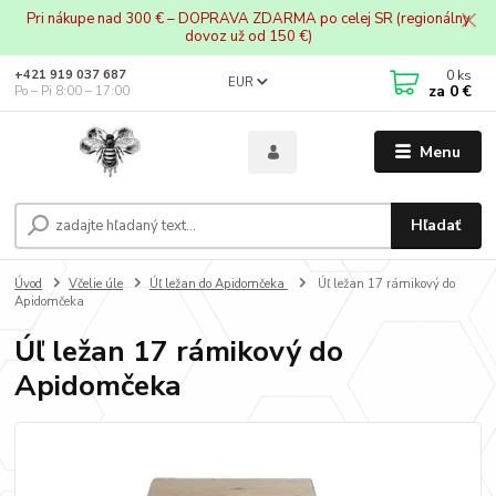
Pri nákupe nad 300 € – DOPRAVA ZDARMA po celej SR (regionálny
dovoz už od 150 €)
0
ks
+421 919 037 687
EUR
za
0 €
Po – Pi 8:00 – 17:00
Menu
Hľadať
Úvod
Včelie úle
Úľ ležan do Apidomčeka
Úľ ležan 17 rámikový do
Apidomčeka
Úľ ležan 17 rámikový do
Apidomčeka