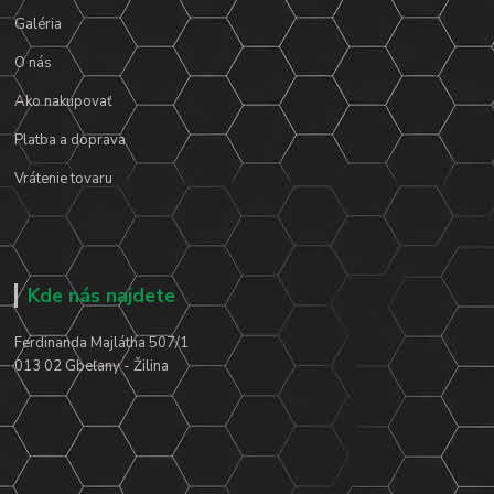
Galéria
O nás
Ako nakupovať
Platba a doprava
Vrátenie tovaru
Kde nás najdete
Ferdinanda Majlátha 507/1
013 02 Gbeľany - Žilina