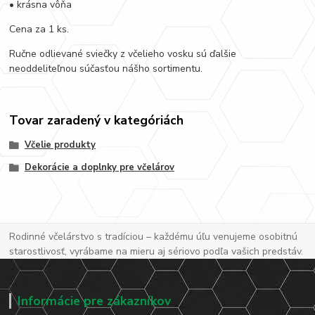
• krásna vôňa
Cena za 1 ks.
Ručne odlievané sviečky z včelieho vosku sú ďalšie
neoddeliteľnou súčasťou nášho sortimentu.
Tovar zaradený v kategóriách
Včelie produkty
Dekorácie a doplnky pre včelárov
Rodinné včelárstvo s tradíciou – každému úľu venujeme osobitnú
starostlivosť, vyrábame na mieru aj sériovo podľa vašich predstáv.
Informácie pre zákazníkov