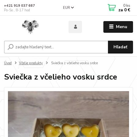
0
ks
+421 919 037 687
EUR
za
0 €
Po-So , 8-17 hod
Menu
Hľadať
Úvod
Včelie produkty
Sviečka z včelieho vosku srdce
Sviečka z včelieho vosku srdce