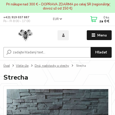
Pri nákupe nad 300 € – DOPRAVA ZDARMA po celej SR (regionálny
dovoz už od 150 €)
0
ks
+421 919 037 687
EUR
za
0 €
Po – Pi 8:00 – 17:00
Menu
Hľadať
Úvod
Včelie úle
Dná, nadstavky a strechy
Strecha
Strecha