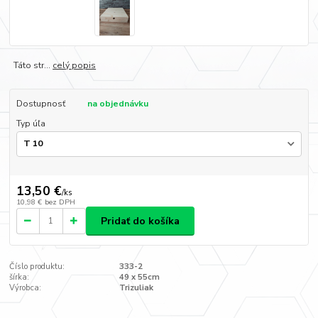
Táto str...
celý popis
Dostupnosť
na objednávku
Typ úľa
13,50 €
/
ks
10,98 €
bez DPH
Pridať do košíka
Číslo produktu:
333-2
šírka:
49 x 55cm
Výrobca:
Trizuliak