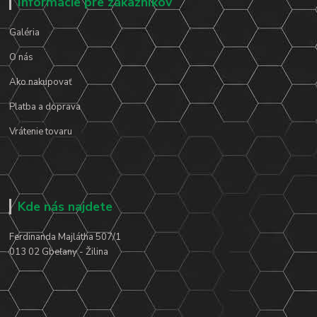
Informácie pre zákazníkov
Galéria
O nás
Ako nakupovať
Platba a doprava
Vrátenie tovaru
Kde nás najdete
Ferdinanda Majlátha 507/1
013 02 Gbeľany - Žilina