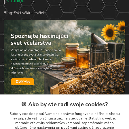
Články:
Blog: Svet včlára a včiel
🍪 Ako by ste radi svoje cookies?
Súbory cookies používame na správne fungovanie nášho e-shopu
Kontakty
av prípade vášho súhlasu tiež na sledovanie štatistík o webe,
meranie efektivity reklamných kampaní, zapamätanie vášho
obľúbeného nastavenia pri používaní stránok, či zobrazenie