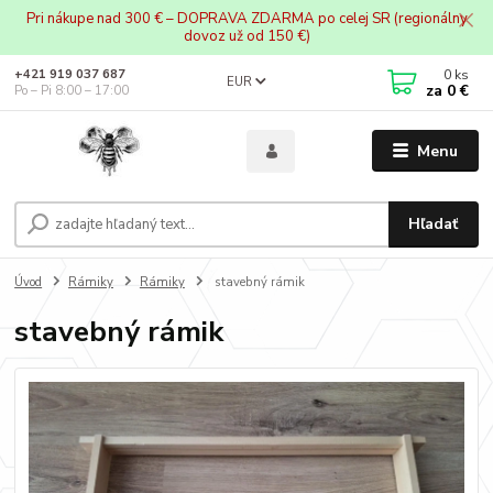
Pri nákupe nad 300 € – DOPRAVA ZDARMA po celej SR (regionálny
dovoz už od 150 €)
0
ks
+421 919 037 687
EUR
za
0 €
Po – Pi 8:00 – 17:00
Menu
Hľadať
Úvod
Rámiky
Rámiky
stavebný rámik
stavebný rámik