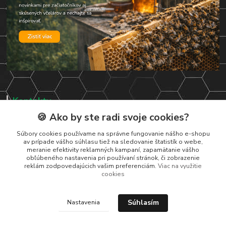
Kontakty
🍪 Ako by ste radi svoje cookies?
Zákaznická podpora
+421 919 037 687
Súbory cookies používame na správne fungovanie nášho e-shopu
av prípade vášho súhlasu tiež na sledovanie štatistík o webe,
Po – Pi 8:00 – 17:00
meranie efektivity reklamných kampaní, zapamätanie vášho
obľúbeného nastavenia pri používaní stránok, či zobrazenie
vcelarstvotrizuliak@centrum.sk
reklám zodpovedajúcich vašim preferenciám.
Viac na využitie
cookies
Súhlasím
Nastavenia