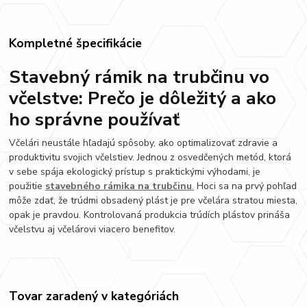
Kompletné špecifikácie
Stavebný rámik na trubčinu vo
včelstve: Prečo je dôležitý a ako
ho správne používať
Včelári neustále hľadajú spôsoby, ako optimalizovať zdravie a
produktivitu svojich včelstiev. Jednou z osvedčených metód, ktorá
v sebe spája ekologický prístup s praktickými výhodami, je
použitie
stavebného rámika na trubčinu
.
Hoci sa na prvý pohľad
môže zdať, že trúdmi obsadený plást je pre včelára stratou miesta,
opak je pravdou. Kontrolovaná produkcia trúdích plástov prináša
včelstvu aj včelárovi viacero benefitov.
Tovar zaradený v kategóriách