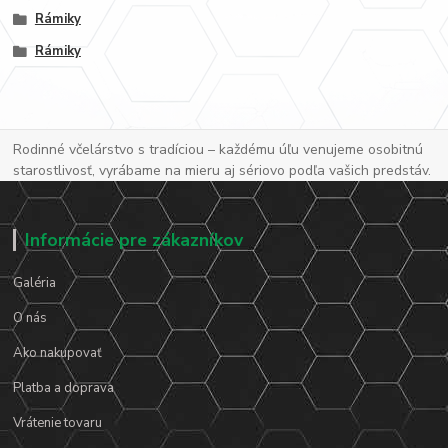
Rámiky
Rámiky
Rodinné včelárstvo s tradíciou – každému úľu venujeme osobitnú
starostlivosť, vyrábame na mieru aj sériovo podľa vašich predstáv.
Informácie pre zákazníkov
Galéria
O nás
Ako nakupovať
Platba a doprava
Vrátenie tovaru