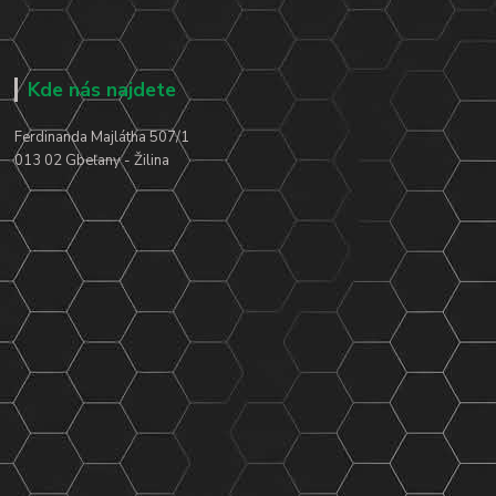
Kde nás najdete
Ferdinanda Majlátha 507/1
013 02 Gbeľany - Žilina