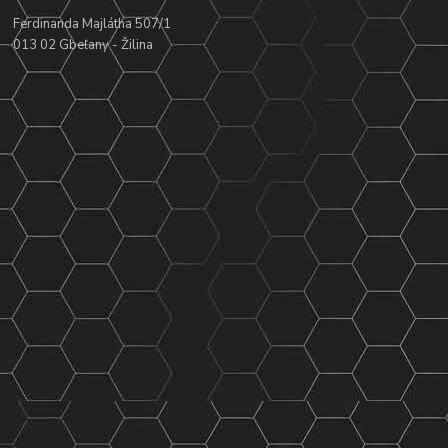
Ferdinanda Majlátha 507/1
013 02 Gbeľany - Žilina