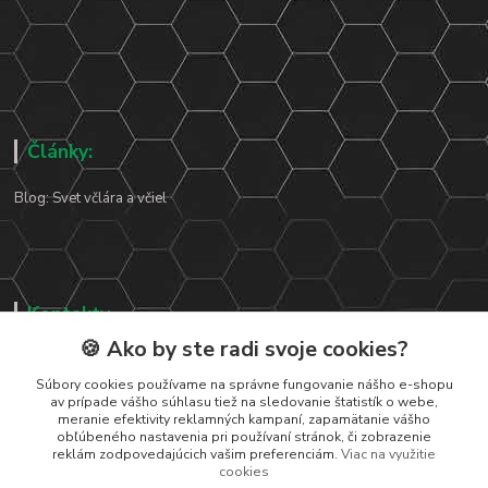
Články:
Blog: Svet včlára a včiel
Kontakty
🍪 Ako by ste radi svoje cookies?
Zákaznická podpora
+421 919 037 687
Súbory cookies používame na správne fungovanie nášho e-shopu
av prípade vášho súhlasu tiež na sledovanie štatistík o webe,
Po – Pi 8:00 – 17:00
meranie efektivity reklamných kampaní, zapamätanie vášho
obľúbeného nastavenia pri používaní stránok, či zobrazenie
vcelarstvotrizuliak@centrum.sk
reklám zodpovedajúcich vašim preferenciám.
Viac na využitie
cookies