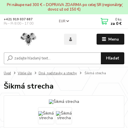
Pri nákupe nad 300 € – DOPRAVA ZDARMA po celej SR (regionálny
dovoz už od 150 €)
0
ks
+421 919 037 687
EUR
za
0 €
Po – Pi 8:00 – 17:00
Menu
Hľadať
Úvod
Včelie úle
Dná, nadstavky a strechy
Šikmá strecha
Šikmá strecha