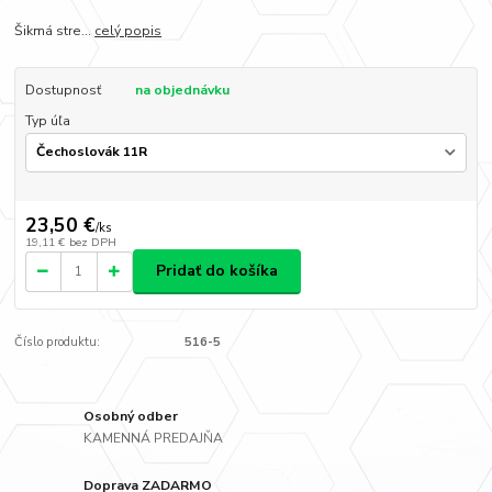
Šikmá stre...
celý popis
Dostupnosť
na objednávku
Typ úľa
23,50 €
/
ks
19,11 €
bez DPH
Pridať do košíka
Číslo produktu:
516-5
Osobný odber
KAMENNÁ PREDAJŇA
Doprava ZADARMO