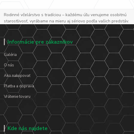
Rodinné včelárstvo s tradíciou – každému úľu venujeme osobitnú
starostlivosť, vyrábame na mieru aj sériovo podľa vašich predstáv.
Informácie pre zákazníkov
Galéria
O nás
Ako nakupovať
Platba a doprava
Vrátenie tovaru
Kde nás najdete