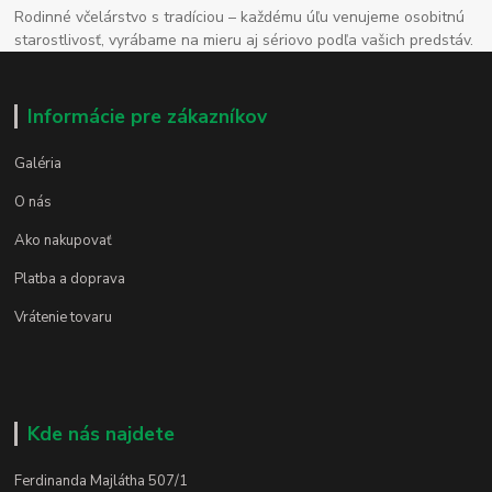
Rodinné včelárstvo s tradíciou – každému úľu venujeme osobitnú
starostlivosť, vyrábame na mieru aj sériovo podľa vašich predstáv.
Informácie pre zákazníkov
Galéria
O nás
Ako nakupovať
Platba a doprava
Vrátenie tovaru
Kde nás najdete
Ferdinanda Majlátha 507/1