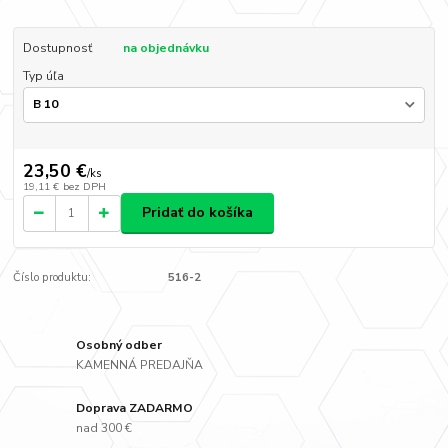
Dostupnosť
na objednávku
Typ úľa
23,50 €
/
ks
19,11 €
bez DPH
Pridať do košíka
Číslo produktu:
516-2
Osobný odber
KAMENNÁ PREDAJŇA
Doprava ZADARMO
nad 300 €