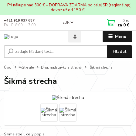
Pri nákupe nad 300 € – DOPRAVA ZDARMA po celej SR (regionálny
dovoz už od 150 €)
0
ks
+421 919 037 687
EUR
za
0 €
Po – Pi 8:00 – 17:00
Menu
Hľadať
Úvod
Včelie úle
Dná, nadstavky a strechy
Šikmá strecha
Šikmá strecha
Šikmá stre...
celý popis