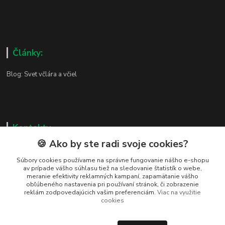
Články:
Blog: Svet včlára a včiel
Kontakty
🍪 Ako by ste radi svoje cookies?
Zákaznická podpora
+421 919 037 687
Súbory cookies používame na správne fungovanie nášho e-shopu
av prípade vášho súhlasu tiež na sledovanie štatistík o webe,
Po – Pi 8:00 – 17:00
meranie efektivity reklamných kampaní, zapamätanie vášho
obľúbeného nastavenia pri používaní stránok, či zobrazenie
vcelarstvotrizuliak@centrum.sk
reklám zodpovedajúcich vašim preferenciám.
Viac na využitie
cookies