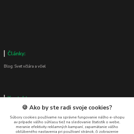
Články:
Blog: Svet včlára a včiel
Kontakty
🍪 Ako by ste radi svoje cookies?
Zákaznická podpora
+421 919 037 687
Súbory cookies používame na správne fungovanie nášho e-shopu
av prípade vášho súhlasu tiež na sledovanie štatistík o webe,
Po – Pi 8:00 – 17:00
meranie efektivity reklamných kampaní, zapamätanie vášho
obľúbeného nastavenia pri používaní stránok, či zobrazenie
vcelarstvotrizuliak@centrum.sk