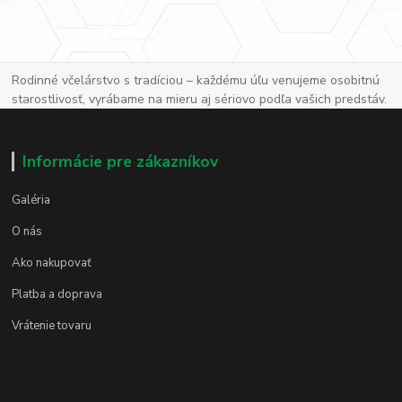
Rodinné včelárstvo s tradíciou – každému úľu venujeme osobitnú
starostlivosť, vyrábame na mieru aj sériovo podľa vašich predstáv.
Informácie pre zákazníkov
Galéria
O nás
Ako nakupovať
Platba a doprava
Vrátenie tovaru