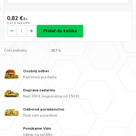
0,82 €
/
ks
0,67 €
bez DPH
Pridať do košíka
Číslo produktu:
257-1
Osobný odber
Kamenná predajňa
Doprava zadarmo
Nad 300 € (regionálna od 150 €)
Odborné poradenstvo
Radi vám poradíme
Ponúkame Vám
nákup na splátky