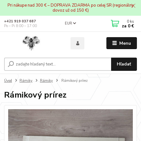
Pri nákupe nad 300 € – DOPRAVA ZDARMA po celej SR (regionálny
dovoz už od 150 €)
0
ks
+421 919 037 687
EUR
za
0 €
Po – Pi 8:00 – 17:00
Menu
Hľadať
Úvod
Rámiky
Rámiky
Rámikový prírez
Rámikový prírez