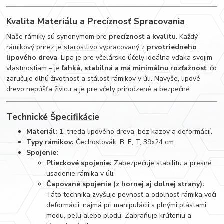
Kvalita Materiálu a Precíznosť Spracovania
Naše rámiky sú synonymom pre
precíznosť a kvalitu
. Každý
rámikový prírez je starostlivo vypracovaný z
prvotriedneho
lipového dreva
. Lipa je pre včelárske účely ideálna vďaka svojim
vlastnostiam – je
ľahká, stabilná a má minimálnu rozťažnosť
, čo
zaručuje dlhú životnosť a stálosť rámikov v úli. Navyše, lipové
drevo nepúšťa živicu a je pre včely prirodzené a bezpečné.
Technické Špecifikácie
Materiál:
1. trieda lipového dreva, bez kazov a deformácií.
Typy rámikov:
Čechoslovák, B, E, T, 39x24 cm.
Spojenie:
Plieckové spojenie:
Zabezpečuje stabilitu a presné
usadenie rámika v úli.
Čapované spojenie (z hornej aj dolnej strany):
Táto technika zvyšuje pevnosť a odolnosť rámika voči
deformácii, najmä pri manipulácii s plnými plástami
medu, peľu alebo plodu. Zabraňuje krúteniu a