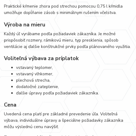
Praktické kŕmenie zhora pod strechou pomocou 0,75 l kŕmidla
umožňuje dopĺňanie zásob s minimálnym rušením včelstva.
Výroba na mieru
Každý úľ vyrábame podľa požiadaviek zákazníka. Je možné
prispôsobiť rozmery, rámikovú mieru, typ presklenia, spôsob
ventilácie aj ďalšie konštrukčné prvky podľa plánovaného využitia.
Voliteľná výbava za príplatok
vstavaný teplomer,
vstavaný vlhkomer,
plechová strecha,
dodatočné zateplenie,
ďalšie úpravy podľa požiadaviek zákazníka.
Cena
Uvedená cena platí pre základné prevedenie úľa. Voliteľná
výbava, individuálne úpravy a špeciálne požiadavky zákazníka
môžu výslednú cenu navýšiť.