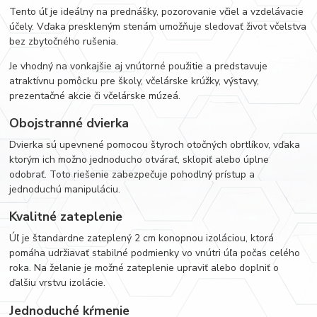
Tento úľ je ideálny na prednášky, pozorovanie včiel a vzdelávacie
účely. Vďaka preskleným stenám umožňuje sledovať život včelstva
bez zbytočného rušenia.
Je vhodný na vonkajšie aj vnútorné použitie a predstavuje
atraktívnu pomôcku pre školy, včelárske krúžky, výstavy,
prezentačné akcie či včelárske múzeá.
Obojstranné dvierka
Dvierka sú upevnené pomocou štyroch otočných obrtlíkov, vďaka
ktorým ich možno jednoducho otvárať, sklopiť alebo úplne
odobrať. Toto riešenie zabezpečuje pohodlný prístup a
jednoduchú manipuláciu.
Kvalitné zateplenie
Úľ je štandardne zateplený 2 cm konopnou izoláciou, ktorá
pomáha udržiavať stabilné podmienky vo vnútri úľa počas celého
roka. Na želanie je možné zateplenie upraviť alebo doplniť o
ďalšiu vrstvu izolácie.
Jednoduché kŕmenie