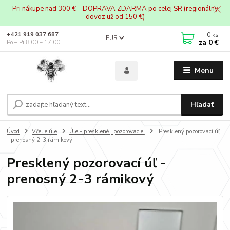
Pri nákupe nad 300 € – DOPRAVA ZDARMA po celej SR (regionálny
dovoz už od 150 €)
0
ks
+421 919 037 687
EUR
za
0 €
Po – Pi 8:00 – 17:00
Menu
Hľadať
Úvod
Včelie úle
Úle - presklené , pozorovacie
Presklený pozorovací úľ
- prenosný 2-3 rámikový
Presklený pozorovací úľ -
prenosný 2-3 rámikový