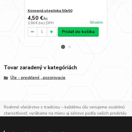
Konopná uteplivka 50x50
Stojan na úl
4,50 €
200 €
/
ks
/
ks
Skladom
3,66 €
bez DPH
162,60 €
bez
Pridať do košíka
Tovar zaradený v kategóriách
Úle - presklené , pozorovacie
Rodinné včelárstvo s tradíciou – každému úľu venujeme osobitnú
starostlivosť, vyrábame na mieru aj sériovo podľa vašich predstáv.