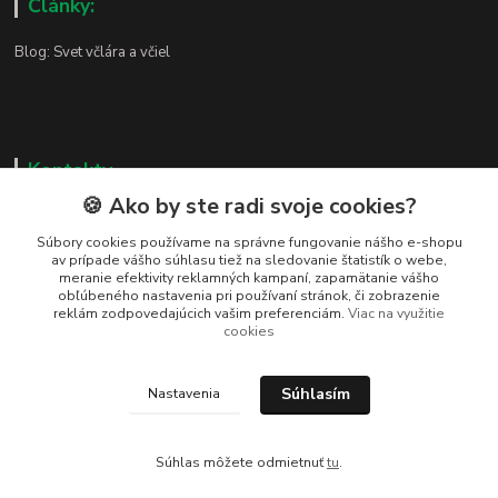
Články:
Blog: Svet včlára a včiel
Kontakty
🍪 Ako by ste radi svoje cookies?
Zákaznická podpora
+421 919 037 687
Súbory cookies používame na správne fungovanie nášho e-shopu
av prípade vášho súhlasu tiež na sledovanie štatistík o webe,
Po – Pi 8:00 – 17:00
meranie efektivity reklamných kampaní, zapamätanie vášho
obľúbeného nastavenia pri používaní stránok, či zobrazenie
vcelarstvotrizuliak@centrum.sk
reklám zodpovedajúcich vašim preferenciám.
Viac na využitie
cookies
Súhlasím
Nastavenia
Vytvorené na
Eshop-rychlo.sk
Súhlas môžete odmietnuť
tu
.