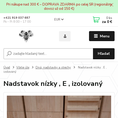
Pri nákupe nad 300 € – DOPRAVA ZDARMA po celej SR (regionálny
dovoz už od 150 €)
0
ks
+421 919 037 687
EUR
za
0 €
Po – Pi 8:00 – 17:00
Menu
Hľadať
Úvod
Včelie úle
Dná, nadstavky a strechy
Nadstavok nízky , E ,
izolovaný
Nadstavok nízky , E , izolovaný