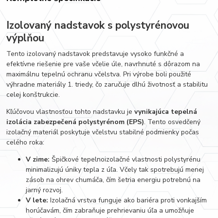
Izolovaný nadstavok s polystyrénovou
výplňou
Tento izolovaný nadstavok predstavuje vysoko funkčné a
efektívne riešenie pre vaše včelie úle, navrhnuté s dôrazom na
maximálnu tepelnú ochranu včelstva. Pri výrobe boli použité
výhradne materiály 1. triedy, čo zaručuje dlhú životnosť a stabilitu
celej konštrukcie.
Kľúčovou vlastnosťou tohto nadstavku je
vynikajúca tepelná
izolácia zabezpečená polystyrénom (EPS)
. Tento osvedčený
izolačný materiál poskytuje včelstvu stabilné podmienky počas
celého roka:
V zime:
Špičkové tepelnoizolačné vlastnosti polystyrénu
minimalizujú úniky tepla z úľa. Včely tak spotrebujú menej
zásob na ohrev chumáča, čím šetria energiu potrebnú na
jarný rozvoj.
V lete:
Izolačná vrstva funguje ako bariéra proti vonkajším
horúčavám, čím zabraňuje prehrievaniu úľa a umožňuje