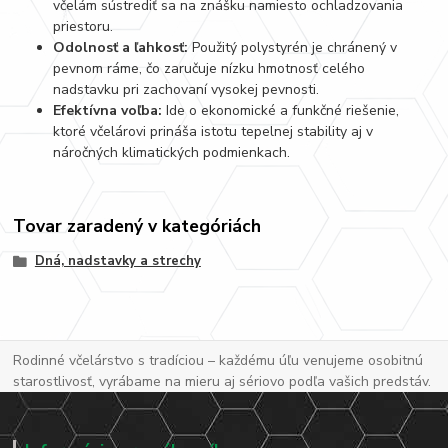
včelám sústrediť sa na znášku namiesto ochladzovania
priestoru.
Odolnosť a ľahkosť:
Použitý polystyrén je chránený v
pevnom ráme, čo zaručuje nízku hmotnosť celého
nadstavku pri zachovaní vysokej pevnosti.
Efektívna voľba:
Ide o ekonomické a funkčné riešenie,
ktoré včelárovi prináša istotu tepelnej stability aj v
náročných klimatických podmienkach.
Tovar zaradený v kategóriách
Dná, nadstavky a strechy
Rodinné včelárstvo s tradíciou – každému úľu venujeme osobitnú
starostlivosť, vyrábame na mieru aj sériovo podľa vašich predstáv.