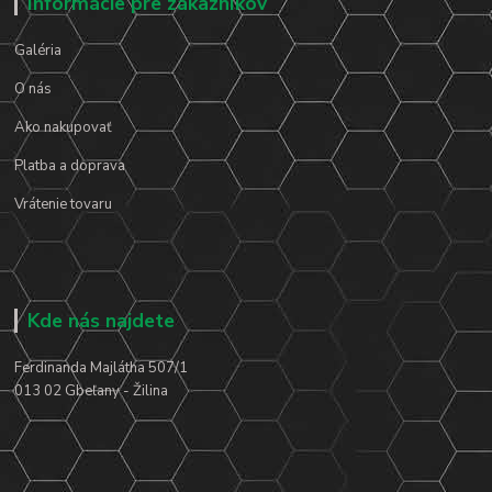
Informácie pre zákazníkov
Galéria
O nás
Ako nakupovať
Platba a doprava
Vrátenie tovaru
Kde nás najdete
Ferdinanda Majlátha 507/1
013 02 Gbeľany - Žilina