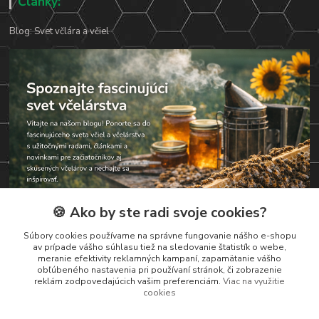
Články:
Blog: Svet včlára a včiel
🍪 Ako by ste radi svoje cookies?
Súbory cookies používame na správne fungovanie nášho e-shopu
av prípade vášho súhlasu tiež na sledovanie štatistík o webe,
meranie efektivity reklamných kampaní, zapamätanie vášho
obľúbeného nastavenia pri používaní stránok, či zobrazenie
reklám zodpovedajúcich vašim preferenciám.
Viac na využitie
Kontakty
cookies