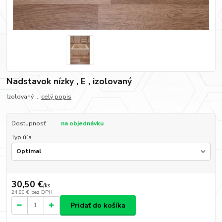
Nadstavok nízky , E , izolovaný
Izolovaný ...
celý popis
Dostupnosť
na objednávku
Typ úľa
30,50 €
/
ks
24,80 €
bez DPH
Pridať do košíka