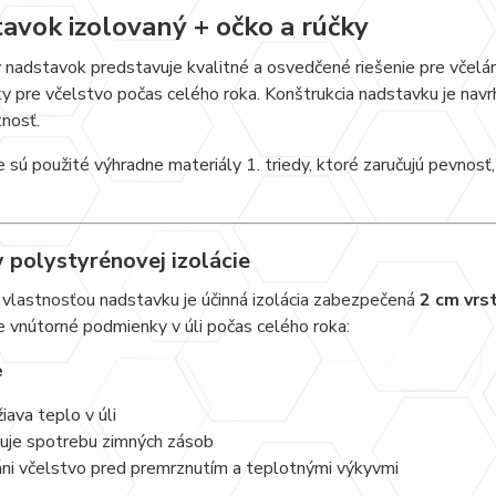
avok izolovaný + očko a rúčky
 nadstavok predstavuje kvalitné a osvedčené riešenie pre včelár
 pre včelstvo počas celého roka. Konštrukcia nadstavku je navr
tnosť.
e sú použité výhradne materiály 1. triedy, ktoré zaručujú pevnos
.
 polystyrénovej izolácie
vlastnosťou nadstavku je účinná izolácia zabezpečená
2 cm vrs
 vnútorné podmienky v úli počas celého roka:
e
žiava teplo v úli
žuje spotrebu zimných zásob
áni včelstvo pred premrznutím a teplotnými výkyvmi