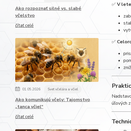
✅
V let
Ako rozpoznať silné vs. slabé
včelstvo
zab
sta
čítať celé
vyt
✅
Celor
pri
pom
zni
Praktic
01.05.2026
Svet včelára a včiel
Nadstavok
Ako komunikujú včely: Tajomstvo
úľových z
„tanca včiel“
čítať celé
Techni