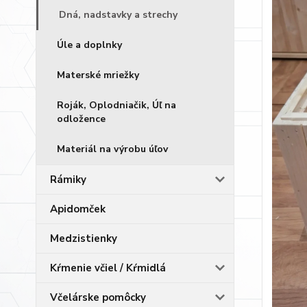
Dná, nadstavky a strechy
Úle a doplnky
Materské mriežky
Roják, Oplodniačik, Úľ na
odložence
Materiál na výrobu úľov
Rámiky
Apidomček
Medzistienky
Kŕmenie včiel / Kŕmidlá
Včelárske pomôcky