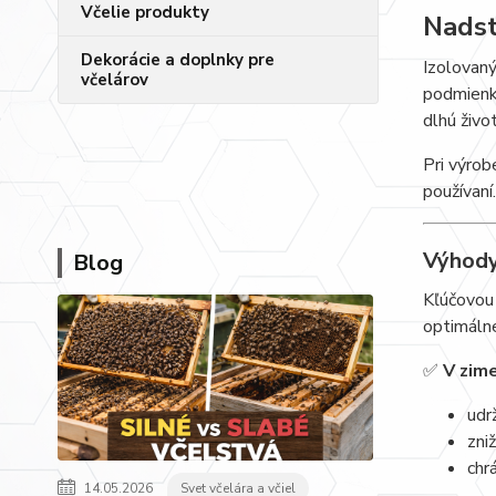
Včelie produkty
Nadst
Dekorácie a doplnky pre
Izolovaný
včelárov
podmienky
dlhú živo
Pri výrob
používaní
Výhody
Blog
Kľúčovou 
optimálne
✅
V zim
udr
zni
chr
14.05.2026
Svet včelára a včiel