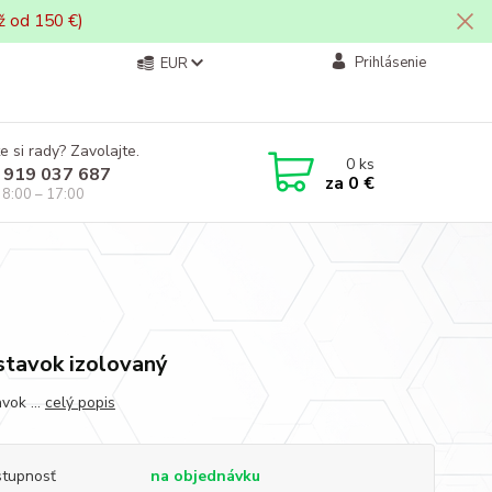
ž od 150 €)
Prihlásenie
EUR
e si rady? Zavolajte.
0
ks
 919 037 687
za
0 €
i 8:00 – 17:00
tavok izolovaný
vok ...
celý popis
tupnosť
na objednávku