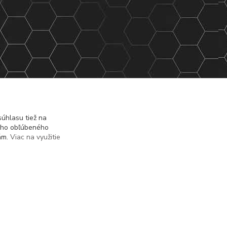
úhlasu tiež na
ášho obľúbeného
iám.
Viac na využitie
Vytvorené na
Eshop-rychlo.sk