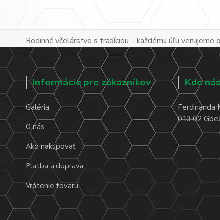
Rodinné včelárstvo s tradíciou – každému úľu venujeme os
Informácie pre zákazníkov
Kde nás
Galéria
Ferdinanda 
013 02 Gbeľa
O nás
Ako nakupovať
Platba a doprava
Vrátenie tovaru