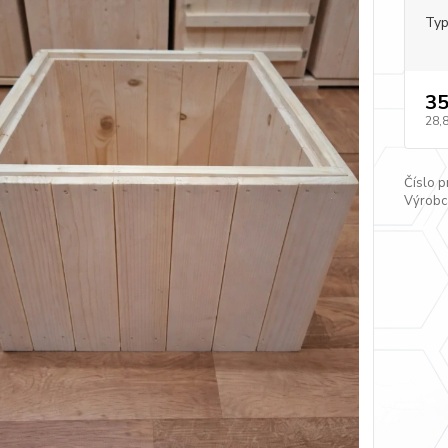
Typ
35
28,
Číslo p
Výrobc