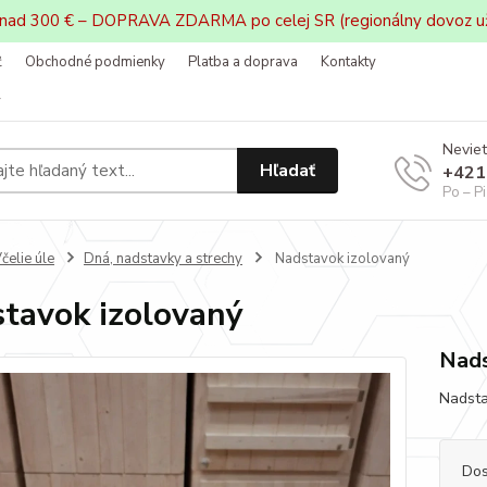
 nad 300 € – DOPRAVA ZDARMA po celej SR (regionálny dovoz u
ť
Obchodné podmienky
Platba a doprava
Kontakty
v
Neviet
Hľadať
+421
Po – P
čelie úle
Dná, nadstavky a strechy
Nadstavok izolovaný
tavok izolovaný
Nads
Nadsta
Dos