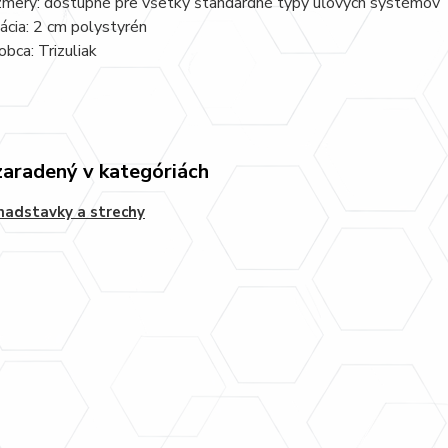
mery: dostupné pre všetky štandardné typy úľových systémov
lácia: 2 cm polystyrén
obca: Trizuliak
zaradený v kategóriách
nadstavky a strechy