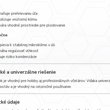
e
raňuje prehrievaniu úľa
bilizuje vnútornú klímu
vára vhodné prostredie pre plodovanie
očne
spieva k stabilnej mikroklíme v úli
áha regulovať vlhkosť
žuje riziko kondenzácie
ké a univerzálne riešenie
 je vhodný pre hobby aj profesionálnych včelárov. Vďaka univer
ostáv a je vhodný na celoročné používanie.
cké údaje