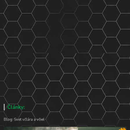
Články:
Blog: Svet včlára a včiel