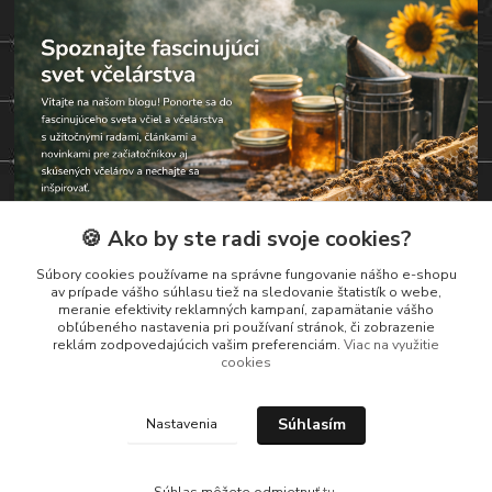
🍪 Ako by ste radi svoje cookies?
Súbory cookies používame na správne fungovanie nášho e-shopu
av prípade vášho súhlasu tiež na sledovanie štatistík o webe,
meranie efektivity reklamných kampaní, zapamätanie vášho
obľúbeného nastavenia pri používaní stránok, či zobrazenie
reklám zodpovedajúcich vašim preferenciám.
Viac na využitie
Kontakty
cookies
Zákaznická podpora
Súhlasím
Nastavenia
+421 919 037 687
Po – Pi 8:00 – 17:00