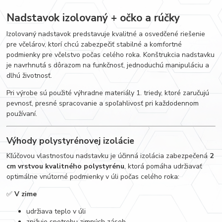
Nadstavok izolovaný + očko a rúčky
Izolovaný nadstavok predstavuje kvalitné a osvedčené riešenie
pre včelárov, ktorí chcú zabezpečiť stabilné a komfortné
podmienky pre včelstvo počas celého roka. Konštrukcia nadstavku
je navrhnutá s dôrazom na funkčnosť, jednoduchú manipuláciu a
dlhú životnosť.
Pri výrobe sú použité výhradne materiály 1. triedy, ktoré zaručujú
pevnosť, presné spracovanie a spoľahlivosť pri každodennom
používaní.
Výhody polystyrénovej izolácie
Kľúčovou vlastnosťou nadstavku je účinná izolácia zabezpečená
2
cm vrstvou kvalitného polystyrénu
, ktorá pomáha udržiavať
optimálne vnútorné podmienky v úli počas celého roka:
✅
V zime
udržiava teplo v úli
znižuje spotrebu zimných zásob