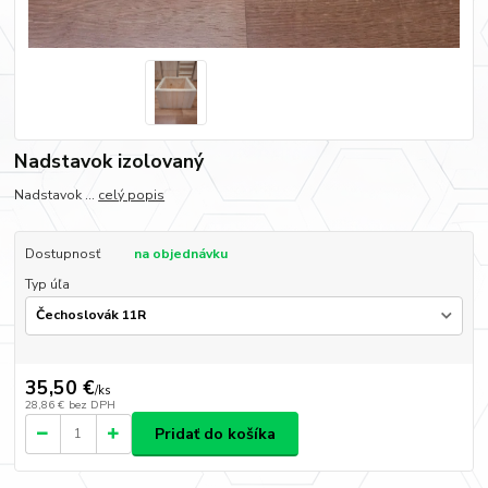
Nadstavok izolovaný
Nadstavok ...
celý popis
Dostupnosť
na objednávku
Typ úľa
35,50 €
/
ks
28,86 €
bez DPH
Pridať do košíka