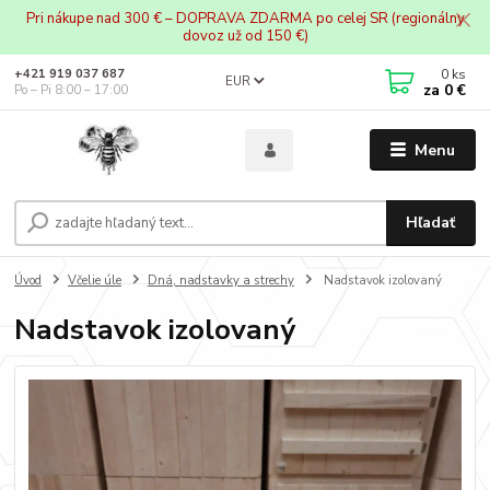
Pri nákupe nad 300 € – DOPRAVA ZDARMA po celej SR (regionálny
dovoz už od 150 €)
0
ks
+421 919 037 687
EUR
za
0 €
Po – Pi 8:00 – 17:00
Menu
Hľadať
Úvod
Včelie úle
Dná, nadstavky a strechy
Nadstavok izolovaný
Nadstavok izolovaný