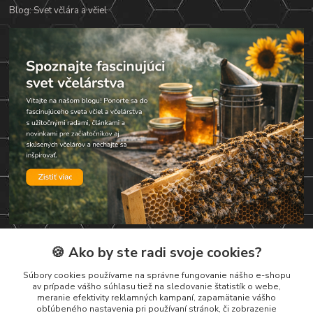
Blog: Svet včlára a včiel
🍪 Ako by ste radi svoje cookies?
Kontakty
Súbory cookies používame na správne fungovanie nášho e-shopu
av prípade vášho súhlasu tiež na sledovanie štatistík o webe,
Zákaznická podpora
meranie efektivity reklamných kampaní, zapamätanie vášho
+421 919 037 687
obľúbeného nastavenia pri používaní stránok, či zobrazenie