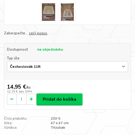
Zabezpečte...
celý popis
Dostupnosť
na objednávku
Typ úľa
14,95 €
/
ks
12,15 €
bez DPH
Pridať do košíka
Číslo produktu:
233-5
šírka:
47 x 47 cm
Výrobca:
Trizuliak