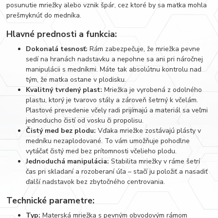
posunutie mriežky alebo vznik špár, cez ktoré by sa matka mohla
prešmyknúť do medníka.
Hlavné prednosti a funkcia:
Dokonalá tesnosť:
Rám zabezpečuje, že mriežka pevne
sedí na hranách nadstavku a nepohne sa ani pri náročnej
manipulácii s medníkmi. Máte tak absolútnu kontrolu nad
tým, že matka ostane v plodisku.
Kvalitný tvrdený plast:
Mriežka je vyrobená z odolného
plastu, ktorý je tvarovo stály a zároveň šetrný k včelám.
Plastové prevedenie včely radi prijímajú a materiál sa veľmi
jednoducho čistí od vosku či propolisu.
Čistý med bez plodu:
Vďaka mriežke zostávajú plásty v
medníku nezaplodované. To vám umožňuje pohodlne
vytáčať čistý med bez prítomnosti včelieho plodu.
Jednoduchá manipulácia:
Stabilita mriežky v ráme šetrí
čas pri skladaní a rozoberaní úľa – stačí ju položiť a nasadiť
ďalší nadstavok bez zbytočného centrovania.
Technické parametre:
Typ:
Materská mriežka s pevným obvodovým rámom