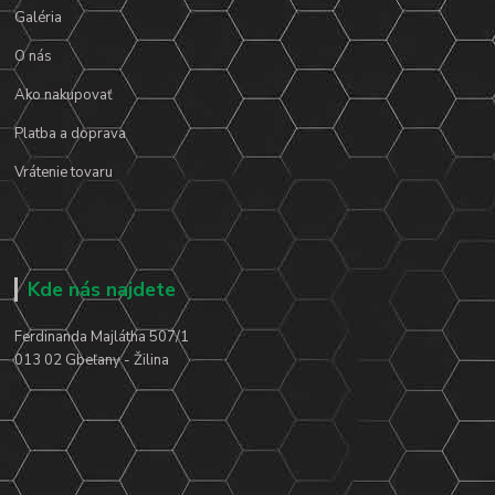
Galéria
O nás
Ako nakupovať
Platba a doprava
Vrátenie tovaru
Kde nás najdete
Ferdinanda Majlátha 507/1
013 02 Gbeľany - Žilina