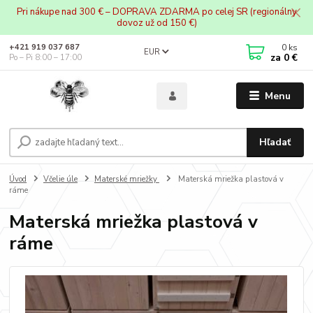
Pri nákupe nad 300 € – DOPRAVA ZDARMA po celej SR (regionálny
dovoz už od 150 €)
0
ks
+421 919 037 687
EUR
za
0 €
Po – Pi 8:00 – 17:00
Menu
Hľadať
Úvod
Včelie úle
Materské mriežky
Materská mriežka plastová v
ráme
Materská mriežka plastová v
ráme