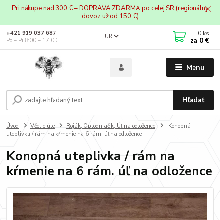
Pri nákupe nad 300 € – DOPRAVA ZDARMA po celej SR (regionálny
dovoz už od 150 €)
0
ks
+421 919 037 687
EUR
za
0 €
Po – Pi 8:00 – 17:00
Menu
Hľadať
Úvod
Včelie úle
Roják, Oplodniačik, Úľ na odložence
Konopná
uteplivka / rám na kŕmenie na 6 rám. úľ na odložence
Konopná uteplivka / rám na
kŕmenie na 6 rám. úľ na odložence