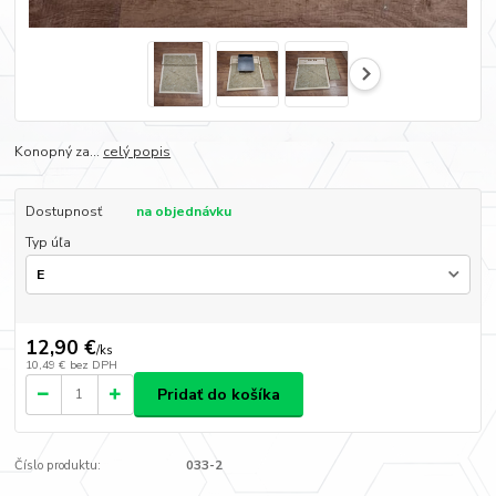
Konopný za...
celý popis
Dostupnosť
na objednávku
Typ úľa
12,90 €
/
ks
10,49 €
bez DPH
Pridať do košíka
Číslo produktu:
033-2