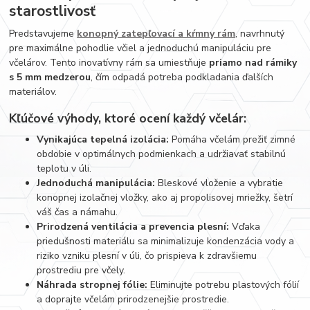
starostlivosť
Predstavujeme
konopný zatepľovací a kŕmny rám
, navrhnutý
pre maximálne pohodlie včiel a jednoduchú manipuláciu pre
včelárov. Tento inovatívny rám sa umiestňuje
priamo nad rámiky
s 5 mm medzerou
, čím odpadá potreba podkladania ďalších
materiálov.
Kľúčové výhody, ktoré ocení každý včelár:
Vynikajúca tepelná izolácia:
Pomáha včelám prežiť zimné
obdobie v optimálnych podmienkach a udržiavať stabilnú
teplotu v úli.
Jednoduchá manipulácia:
Bleskové vloženie a vybratie
konopnej izolačnej vložky, ako aj propolisovej mriežky, šetrí
váš čas a námahu.
Prirodzená ventilácia a prevencia plesní:
Vďaka
priedušnosti materiálu sa minimalizuje kondenzácia vody a
riziko vzniku plesní v úli, čo prispieva k zdravšiemu
prostrediu pre včely.
Náhrada stropnej fólie:
Eliminujte potrebu plastových fólií
a doprajte včelám prirodzenejšie prostredie.