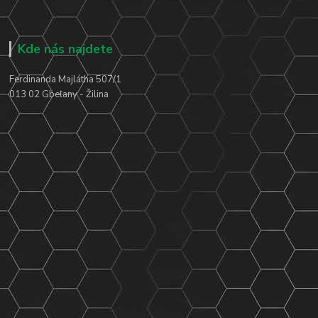
Kde nás najdete
Ferdinanda Majlátha 507/1
013 02 Gbeľany - Žilina