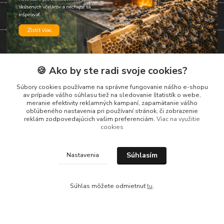
🍪 Ako by ste radi svoje cookies?
Súbory cookies používame na správne fungovanie nášho e-shopu
Kontakty
av prípade vášho súhlasu tiež na sledovanie štatistík o webe,
meranie efektivity reklamných kampaní, zapamätanie vášho
obľúbeného nastavenia pri používaní stránok, či zobrazenie
Zákaznická podpora
reklám zodpovedajúcich vašim preferenciám.
Viac na využitie
+421 919 037 687
cookies
Po – Pi 8:00 – 17:00
vcelarstvotrizuliak@centrum.sk
Súhlasím
Nastavenia
Súhlas môžete odmietnuť
tu
.