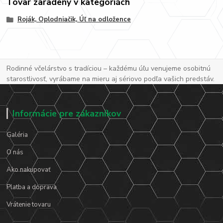
Tovar zaradený v kategóriách
Roják, Oplodniačik, Úľ na odložence
Rodinné včelárstvo s tradíciou – každému úľu venujeme osobitnú
starostlivosť, vyrábame na mieru aj sériovo podľa vašich predstáv.
Informácie pre zákazníkov
Galéria
O nás
Ako nakupovať
Platba a doprava
Vrátenie tovaru