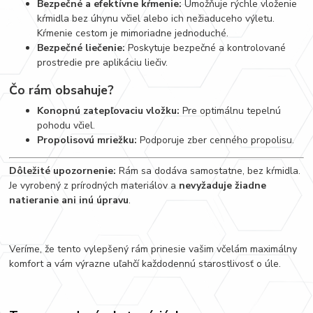
Bezpečné a efektívne kŕmenie:
Umožňuje rýchle vloženie
kŕmidla bez úhynu včiel alebo ich nežiaduceho výletu.
Kŕmenie cestom je mimoriadne jednoduché.
Bezpečné liečenie:
Poskytuje bezpečné a kontrolované
prostredie pre aplikáciu liečiv.
Čo rám obsahuje?
Konopnú zatepľovaciu vložku:
Pre optimálnu tepelnú
pohodu včiel.
Propolisovú mriežku:
Podporuje zber cenného propolisu.
Dôležité upozornenie:
Rám sa dodáva samostatne, bez kŕmidla.
Je vyrobený z prírodných materiálov a
nevyžaduje žiadne
natieranie ani inú úpravu
.
Veríme, že tento vylepšený rám prinesie vašim včelám maximálny
komfort a vám výrazne uľahčí každodennú starostlivosť o úle.