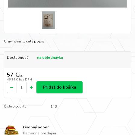
Gravírovan...
celý popis
Dostupnosť
na objednávku
57 €
/
ks
46,34 €
bez DPH
Pridať do košíka
Číslo produktu:
143
Osobný odber
Kamenná predajňa