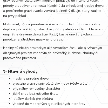
gravírovaným včelárskym motívom prinášajú do interiéru kúsok
prírody a poctivého remesla. Kombinácia prirodzenej kresby dreva
a precízneho gravírovania vytvára jedinečný dizajn, ktorý zaujme
na prvý pohľad.
Motív včiel, úľov a prírodnej scenérie robí z týchto hodín ideálny
doplnok pre včelárov, milovníkov prírody alebo každého, kto ocení
originálne drevené dekorácie. Každý kus je unikátny vďaka
prirodzenej štruktúre masívneho dreva.
Hodiny sú nielen praktickým ukazovateľom času, ale aj výrazným
dizajnovým prvkom vhodným do obývačky, kuchyne, chalupy či
pracovného priestoru.
✨ Hlavné výhody
masívne prírodné drevo
precízne gravírovaný včelársky motív (včely a úle)
originálny remeselný charakter
tichý chod bez rušivého tikotu
ideálny darček pre včelára
vhodné do moderných aj rustikálnych interiérov