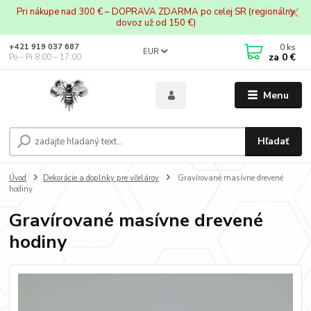
Pri nákupe nad 300 € – DOPRAVA ZDARMA po celej SR (regionálny
dovoz už od 150 €)
0
ks
+421 919 037 687
EUR
za
0 €
Po – Pi 8:00 – 17:00
Menu
Hľadať
Úvod
Dekorácie a doplnky pre včelárov
Gravírované masívne drevené
hodiny
Gravírované masívne drevené
hodiny