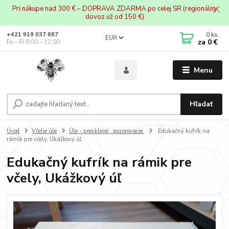
Pri nákupe nad 300 € – DOPRAVA ZDARMA po celej SR (regionálny
dovoz už od 150 €)
0
ks
+421 919 037 687
EUR
za
0 €
Po – Pi 8:00 – 17:00
Menu
Hľadať
Úvod
Včelie úle
Úle - presklené , pozorovacie
Edukačný kufrík na
rámik pre včely, Ukážkový úľ
Edukačný kufrík na rámik pre
včely, Ukážkový úľ