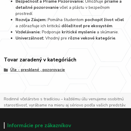
Bezpečnosť a Priame Pozorovanie:
Umožňuje
priame a
detailné pozorovanie
včiel a plástu v bezpečnom
prostredí.
Rozvíja Záujem:
Pomáha študentom
pochopiť život včiel
a zdôrazňuje ich kritickú
dôležitosť pre ekosystém
.
Vzdelávanie:
Podporuje
kritické myslenie
a skúmanie.
Univerzálnosť:
Vhodný pre
rôzne vekové kategórie
.
Tovar zaradený v kategóriách
Úle - presklené , pozorovacie
Rodinné včelárstvo s tradíciou – každému úľu venujeme osobitnú
starostlivosť, vyrábame na mieru aj sériovo podľa vašich predstáv.
Informácie pre zákazníkov