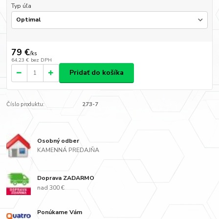
Typ úľa
79 €
/
ks
64,23 €
bez DPH
Pridať do košíka
Číslo produktu:
273-7
Osobný odber
KAMENNÁ PREDAJŇA
Doprava ZADARMO
nad 300 €
Ponúkame Vám