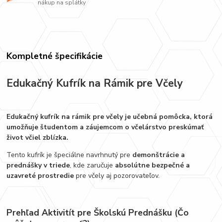
nákup na splátky
Kompletné špecifikácie
Edukačný Kufrík na Rámik pre Včely
Edukačný kufrík na rámik pre včely je učebná pomôcka, ktorá
umožňuje študentom a záujemcom o včelárstvo preskúmať
život včiel zblízka.
Tento kufrík je špeciálne navrhnutý pre
demonštrácie a
prednášky v triede
, kde zaručuje
absolútne bezpečné a
uzavreté prostredie
pre včely aj pozorovateľov.
Prehľad Aktivitít pre Školskú Prednášku (Čo