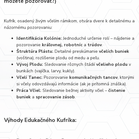
môžete pozorovať?)
Kufrík, osadený živým včelím rámikom, otvára dvere k detailnému a
názornému pozorovaniu:
Identifikácia Kolónie:
Jednoduché určenie rolí – nájdenie a
pozorovanie
kráľovnej, robotníc
a
trúdov
.
Štruktúra Plástu:
Detailné preskúmanie
včelích buniek
(voština), rozlíšenie plodu od medu a peľu.
Vývoj Plodu:
Sledovanie rôznych štádií
včelieho plodu
v
bunkách (vajíčka, larvy, kukly).
Včelí Tanec:
Pozorovanie
komunikačných tancov
, ktorými
si včely odovzdávajú informácie (ak je prítomná znáška).
Práca Včiel:
Sledovanie bežnej aktivity včiel –
čistenie
buniek
a
spracovanie zásob
.
Výhody Edukačného Kufríka: