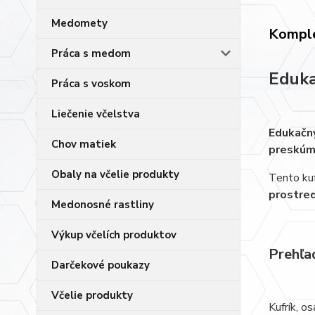
Medomety
Komple
Práca s medom
Eduka
Práca s voskom
Liečenie včelstva
Edukačný
Chov matiek
preskúma
Obaly na včelie produkty
Tento kuf
prostre
Medonosné rastliny
Výkup včelích produktov
Prehľa
Darčekové poukazy
Včelie produkty
Kufrík, o