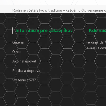
Rodinné včelárstvo s tradíciou – každému úľu venujeme os
Informácie pre zákazníkov
Kde nás
Galéria
Ferdinanda 
013 02 Gbeľa
O nás
Ako nakupovať
Platba a doprava
Vrátenie tovaru