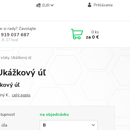
Prihlásenie
EUR
e si rady? Zavolajte.
0
ks
 919 037 687
za
0 €
, 8-17 hod
 včely, Ukážkový úľ
 Ukážkový úľ
kový úľ
ný K...
celý popis
tupnosť
na objednávku
 úľa