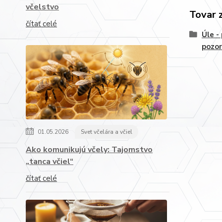
včelstvo
Tovar 
čítať celé
Úle -
pozor
01.05.2026
Svet včelára a včiel
Ako komunikujú včely: Tajomstvo
„tanca včiel“
čítať celé