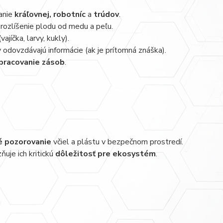
vanie
kráľovnej, robotníc
a
trúdov
.
 rozlíšenie plodu od medu a peľu.
ajíčka, larvy, kukly).
ly odovzdávajú informácie (ak je prítomná znáška).
pracovanie zásob
.
é pozorovanie
včiel a plástu v bezpečnom prostredí.
ňuje ich kritickú
dôležitosť pre ekosystém
.