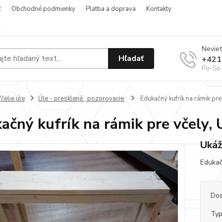
ť
Obchodné podmienky
Platba a doprava
Kontakty
v
Neviet
Hľadať
+421
Po-So 
čelie úle
Úle - presklené , pozorovacie
Edukačný kufrík na rámik pre
ačný kufrík na rámik pre včely,
Ukáž
Edukač
Dos
Typ