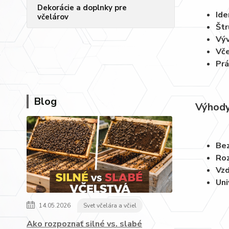
Dekorácie a doplnky pre
Ide
včelárov
Štr
Výv
Vče
Prá
Blog
Výhody
Bez
Roz
Vzd
Uni
14.05.2026
Svet včelára a včiel
Ako rozpoznať silné vs. slabé