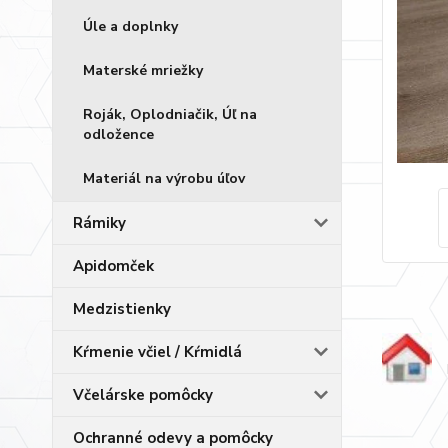
Úle a doplnky
Materské mriežky
Roják, Oplodniačik, Úľ na
odložence
Materiál na výrobu úľov
Rámiky
Apidomček
Medzistienky
Kŕmenie včiel / Kŕmidlá
Včelárske pomôcky
Ochranné odevy a pomôcky