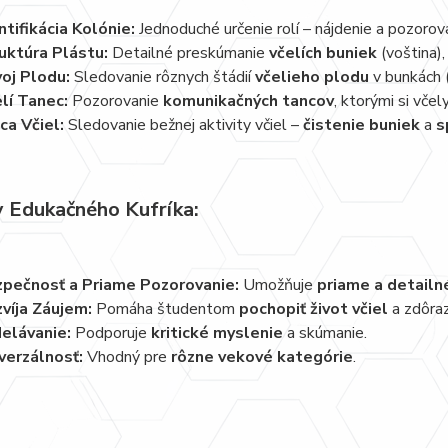
ntifikácia Kolónie:
Jednoduché určenie rolí – nájdenie a pozoro
uktúra Plástu:
Detailné preskúmanie
včelích buniek
(voština),
oj Plodu:
Sledovanie rôznych štádií
včelieho plodu
v bunkách (v
lí Tanec:
Pozorovanie
komunikačných tancov
, ktorými si vče
ca Včiel:
Sledovanie bežnej aktivity včiel –
čistenie buniek
a
s
 Edukačného Kufríka:
pečnosť a Priame Pozorovanie:
Umožňuje
priame a detailn
víja Záujem:
Pomáha študentom
pochopiť život včiel
a zdôraz
elávanie:
Podporuje
kritické myslenie
a skúmanie.
verzálnosť:
Vhodný pre
rôzne vekové kategórie
.