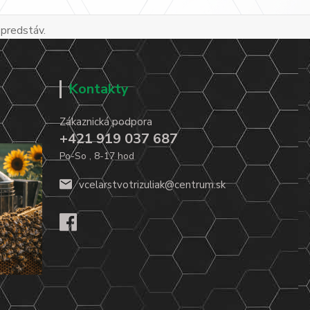
 predstáv.
Kontakty
Zákaznická podpora
+421 919 037 687
Po-So , 8-17 hod
vcelarstvotrizuliak@centrum.sk