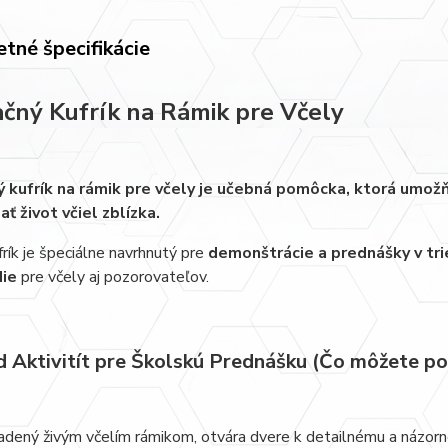
tné špecifikácie
čný Kufrík na Rámik pre Včely
 kufrík na rámik pre včely je učebná pomôcka, ktorá umo
ť život včiel zblízka.
rík je špeciálne navrhnutý pre
demonštrácie a prednášky v tr
die
pre včely aj pozorovateľov.
d Aktivitít pre Školskú Prednášku (Čo môžete p
sadený živým včelím rámikom, otvára dvere k detailnému a názor