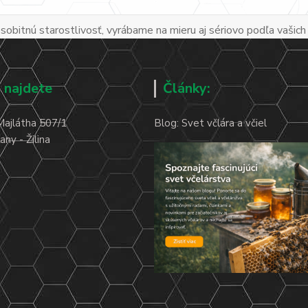
obitnú starostlivosť, vyrábame na mieru aj sériovo podľa vašich
 najdete
Články:
Majlátha 507/1
Blog: Svet včlára a včiel
ny - Žilina