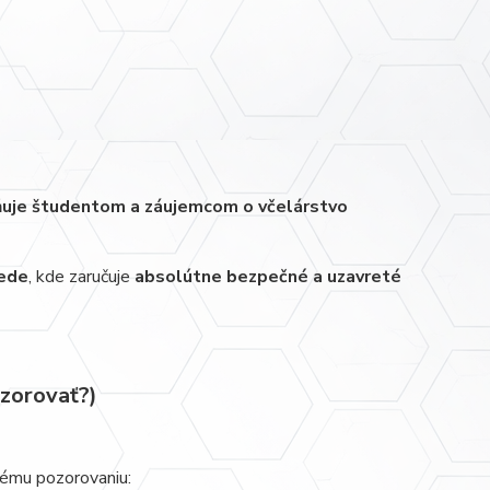
žňuje študentom a záujemcom o včelárstvo
iede
, kde zaručuje
absolútne bezpečné a uzavreté
ozorovať?)
nému pozorovaniu: