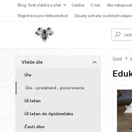
Blog: Svet včelára a včiel
Galéria
O nás
Ako nakupova
Registrácia pre Veľkoobchod
Zásady ochrany osobných údajo
Úvod
V
Včelie úle
Eduk
Úle
Úle - presklené , pozorovacie
Úľ ležan
Úľ ležan do Apidomčeka
Časti úľov