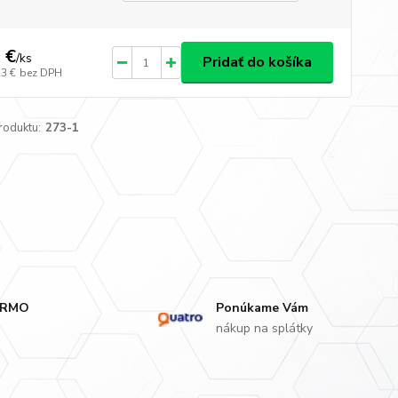
 €
/
ks
Pridať do košíka
23 €
bez DPH
roduktu:
273-1
ARMO
Ponúkame Vám
nákup na splátky