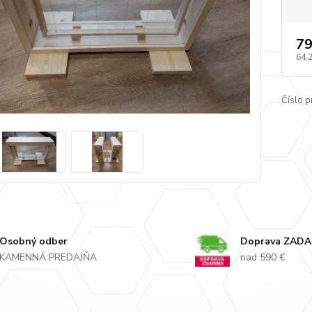
79
64,
Číslo p
Osobný odber
Doprava ZAD
KAMENNÁ PREDAJŇA
nad 590 €