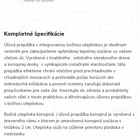
nákup na splátky
Kompletné špecifikácie
Úľová prepážka s integrovanou bočnou uteplivkou je ideálnym
riešením pre zabezpečenie optimálnej tepelnej izolácie vo vašom
včelom úli. Vyrobená z kvalitného , odolného smrekového dreva
a konopnej dosky s vynikajúcimi izolačnými vlastnosťami, táto
prepážka efektívne chráni včelstvo pred prechladnutím v
chladnejších mesiacoch a prehriatím počas horúcich dní.
Jednoduchá inštalácia a presné rozmery zaručujú dokonalé
prispôsobenie pre vaše úle. Investujte do zdravia a produktivity
vašich včiel s touto praktickou a dlhotrvajúcou úľovou prepážkou
s bočnou uteplivkou.
Bočná uteplivka konopná / úľová prepážka konopná je vyrobená z
dreveného rámu v ktorom je umiestnená konopná izolácia s
hrúbkou 2 cm. Uteplivka slúži na zúženie priestoru plodiska v
nadstavku.