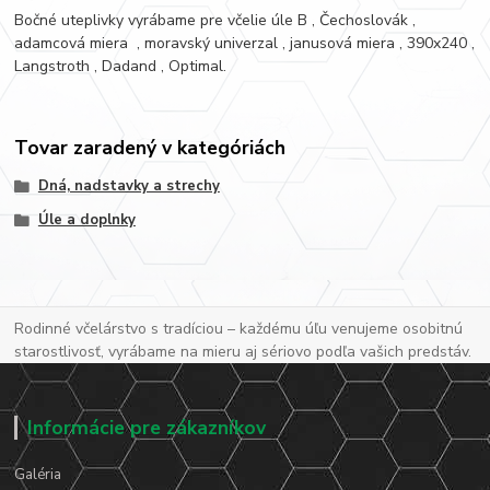
Bočné uteplivky vyrábame pre včelie úle B , Čechoslovák ,
adamcová miera , moravský univerzal , janusová miera , 390x240 ,
Langstroth , Dadand , Optimal.
Tovar zaradený v kategóriách
Dná, nadstavky a strechy
Úle a doplnky
Rodinné včelárstvo s tradíciou – každému úľu venujeme osobitnú
starostlivosť, vyrábame na mieru aj sériovo podľa vašich predstáv.
Informácie pre zákazníkov
Galéria