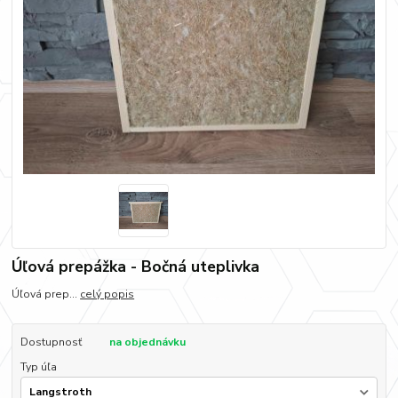
Úľová prepážka - Bočná uteplivka
Úľová prep...
celý popis
Dostupnosť
na objednávku
Typ úľa