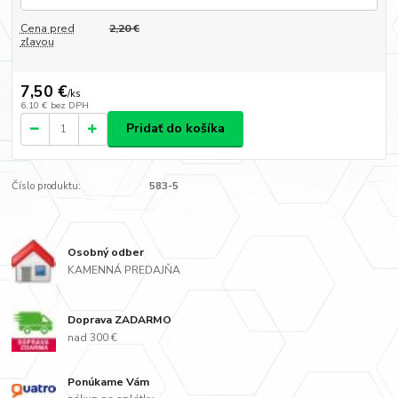
Cena pred
2,20 €
zľavou
7,50 €
/
ks
6,10 €
bez DPH
Pridať do košíka
Číslo produktu:
583-5
Osobný odber
KAMENNÁ PREDAJŇA
Doprava ZADARMO
nad 300 €
Ponúkame Vám