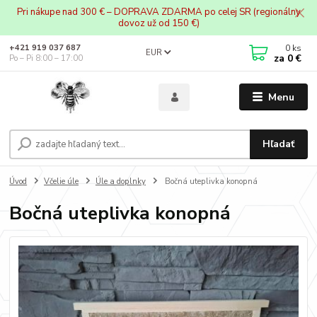
Pri nákupe nad 300 € – DOPRAVA ZDARMA po celej SR (regionálny
dovoz už od 150 €)
0
ks
+421 919 037 687
EUR
za
0 €
Po – Pi 8:00 – 17:00
Menu
Hľadať
Úvod
Včelie úle
Úle a doplnky
Bočná uteplivka konopná
Bočná uteplivka konopná