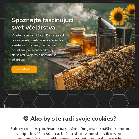
Kontakty
🍪 Ako by ste radi svoje cookies?
Zákaznická podpora
+421 919 037 687
Súbory cookies používame na správne fungovanie nášho e-shopu
av prípade vášho súhlasu tiež na sledovanie štatistík o webe,
Po – Pi 8:00 – 17:00
meranie efektivity reklamných kampaní, zapamätanie vášho