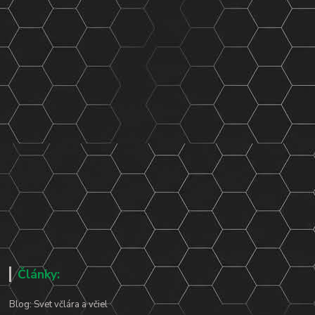
Články:
Blog: Svet včlára a včiel