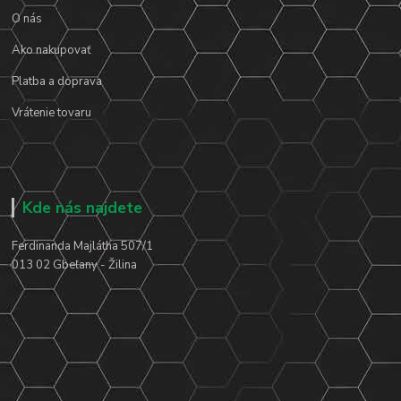
O nás
Ako nakupovať
Platba a doprava
Vrátenie tovaru
Kde nás najdete
Ferdinanda Majlátha 507/1
013 02 Gbeľany - Žilina