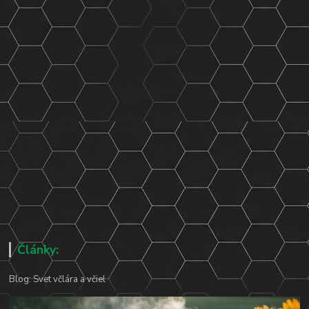
Články:
Blog: Svet včlára a včiel