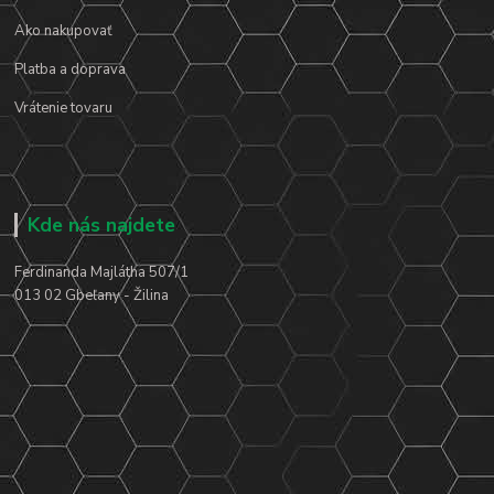
Ako nakupovať
Platba a doprava
Vrátenie tovaru
Kde nás najdete
Ferdinanda Majlátha 507/1
013 02 Gbeľany - Žilina