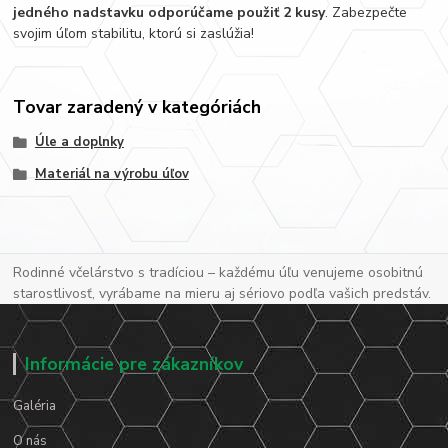
jedného nadstavku odporúčame použiť 2 kusy
. Zabezpečte
svojim úľom stabilitu, ktorú si zaslúžia!
Tovar zaradený v kategóriách
Úle a doplnky
Materiál na výrobu úľov
Rodinné včelárstvo s tradíciou – každému úľu venujeme osobitnú
starostlivosť, vyrábame na mieru aj sériovo podľa vašich predstáv.
Informácie pre zákazníkov
Galéria
O nás