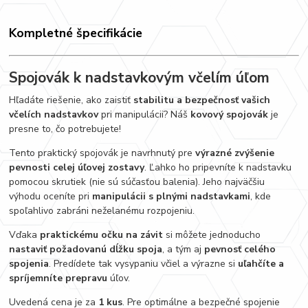
Kompletné špecifikácie
Spojovák k nadstavkovým včelím úľom
Hľadáte riešenie, ako zaistiť
stabilitu a bezpečnosť vašich
včelích nadstavkov
pri manipulácii? Náš
kovový spojovák
je
presne to, čo potrebujete!
Tento praktický spojovák je navrhnutý pre
výrazné zvýšenie
pevnosti celej úľovej zostavy
. Ľahko ho pripevníte k nadstavku
pomocou skrutiek (nie sú súčasťou balenia). Jeho najväčšiu
výhodu oceníte pri
manipulácii s plnými nadstavkami
, kde
spoľahlivo zabráni neželanému rozpojeniu.
Vďaka
praktickému očku na závit
si môžete jednoducho
nastaviť požadovanú dĺžku spoja
, a tým aj
pevnosť celého
spojenia
. Predídete tak vysypaniu včiel a výrazne si
uľahčíte a
spríjemníte prepravu
úľov.
Uvedená cena je za
1 kus
. Pre optimálne a bezpečné spojenie