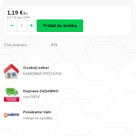
1,19 €
/
ks
0,97 €
bez DPH
Pridať do košíka
Číslo produktu:
072
Osobný odber
KAMENNÁ PREDAJŇA
Doprava ZADARMO
nad 590 €
Ponúkame Vám
nákup na splátky