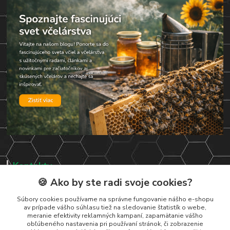
Kontakty
🍪 Ako by ste radi svoje cookies?
Zákaznická podpora
+421 919 037 687
Súbory cookies používame na správne fungovanie nášho e-shopu
av prípade vášho súhlasu tiež na sledovanie štatistík o webe,
Po-So , 8-17 hod
meranie efektivity reklamných kampaní, zapamätanie vášho
obľúbeného nastavenia pri používaní stránok, či zobrazenie
vcelarstvotrizuliak@centrum.sk