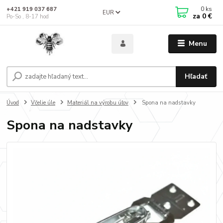
0
ks
+421 919 037 687
EUR
za
0 €
Po-So , 8-17 hod
Menu
Hľadať
Úvod
Včelie úle
Materiál na výrobu úľov
Spona na nadstavky
Spona na nadstavky