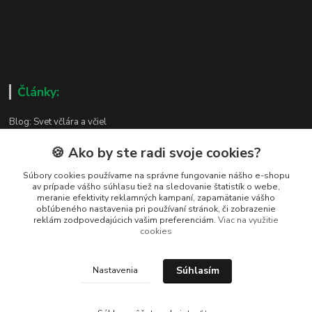
Články:
Blog: Svet včlára a včiel
🍪 Ako by ste radi svoje cookies?
Súbory cookies používame na správne fungovanie nášho e-shopu
av prípade vášho súhlasu tiež na sledovanie štatistík o webe,
Kontakty
meranie efektivity reklamných kampaní, zapamätanie vášho
obľúbeného nastavenia pri používaní stránok, či zobrazenie
reklám zodpovedajúcich vašim preferenciám.
Viac na využitie
Zákaznická podpora
cookies
+421 919 037 687
Po – Pi 8:00 – 17:00
Súhlasím
Nastavenia
vcelarstvotrizuliak@centrum.sk