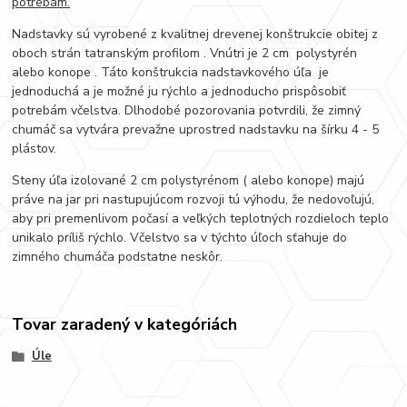
potrebám.
Nadstavky sú vyrobené z kvalitnej drevenej konštrukcie obitej z
oboch strán tatranským profilom . Vnútri je 2 cm polystyrén
alebo konope . Táto konštrukcia nadstavkového úľa je
jednoduchá a je možné ju rýchlo a jednoducho prispôsobiť
potrebám včelstva. Dlhodobé pozorovania potvrdili, že zimný
chumáč sa vytvára prevažne uprostred nadstavku na šírku 4 - 5
plástov.
Steny úľa izolované 2 cm polystyrénom ( alebo konope) majú
práve na jar pri nastupujúcom rozvoji tú výhodu, že nedovoľujú,
aby pri premenlivom počasí a veľkých teplotných rozdieloch teplo
unikalo príliš rýchlo. Včelstvo sa v týchto úľoch sťahuje do
zimného chumáča podstatne neskôr.
Tovar zaradený v kategóriách
Úle