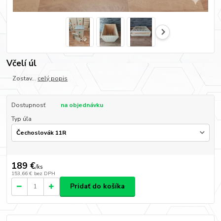
Včelí úl
Zostav...
celý popis
Dostupnosť
na objednávku
Typ úľa
189 €
/
ks
153,66 €
bez DPH
Pridať do košíka