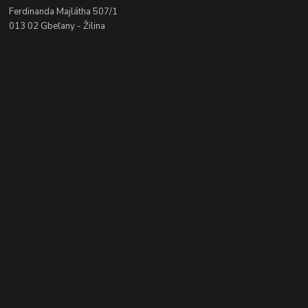
Ferdinanda Majlátha 507/1
013 02 Gbeľany - Žilina