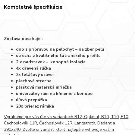
Kompletné špecifikácie
Zostava obsahuje :
dno s prípravou na peľochyt – na zber peľu
strecha z kvalitného tatranského profilu
2 x nadstavok - konopná izolácia
4x drevená rúčka
2x letáčový uzáver
plechová strecha
plastová materská mriežka
univerzálny rám na kŕmenie z konope
úľová prepážka
20x prierez rámika
Vyrábame pre vás úle vo variantoch B12, Optimal, B10, T10, E10,
Čechoslovák 11R, Čechoslovák 12R, Langstroth, Dadant a
390x240. Zvoľte si variant, ktorý najlepšie vyhovuje vašim