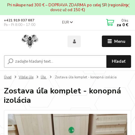
Pri nákupe nad 300 € – DOPRAVA ZDARMA po celej SR (regionálny
dovoz už od 150 €)
0
ks
+421 919 037 687
EUR
za
0 €
Po – Pi 8:00 – 17:00
Menu
Hľadať
Úvod
Včelie úle
Úle
Zostava úľa komplet - konopná izolácia
Zostava úľa komplet - konopná
izolácia