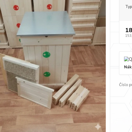
Typ
18
153
Nák
Číslo p