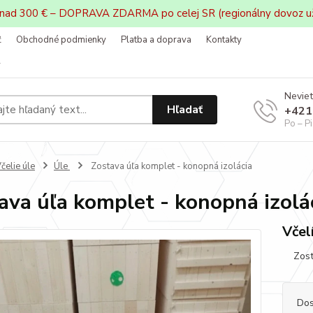
 nad 300 € – DOPRAVA ZDARMA po celej SR (regionálny dovoz u
ť
Obchodné podmienky
Platba a doprava
Kontakty
v
Neviet
Hľadať
+421
Po – P
čelie úle
Úle
Zostava úľa komplet - konopná izolácia
ava úľa komplet - konopná izolá
Včelí
Zosta
Dos