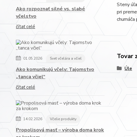
Steny úľa
Ako rozpoznať silné vs. slabé
pri preme
včelstvo
chumáča 
čítať celé
Tovar 
01.05.2026
Svet včelára a včiel
Úle
Ako komunikujú včely: Tajomstvo
„tanca včiel“
čítať celé
14.02.2026
Včelie produkty
Propolisová masť – výroba doma krok