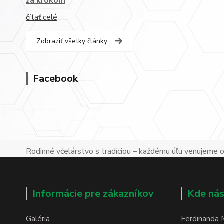
za krokom
čítať celé
Zobraziť všetky články
Facebook
Rodinné včelárstvo s tradíciou – každému úľu venujeme os
Informácie pre zákazníkov
Kde nás
Galéria
Ferdinanda 