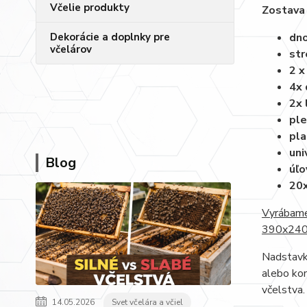
Včelie produkty
Zostava 
dno
Dekorácie a doplnky pre
včelárov
str
2 x
4x 
2x 
ple
pla
uni
Blog
úľo
20x
Vyrábame
390x240. 
Nadstavky
alebo kon
včelstva.
14.05.2026
Svet včelára a včiel