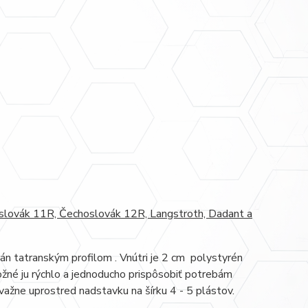
oslovák 11R, Čechoslovák 12R, Langstroth, Dadant a
rán tatranským profilom . Vnútri je 2 cm polystyrén
žné ju rýchlo a jednoducho prispôsobiť potrebám
važne uprostred nadstavku na šírku 4 - 5 plástov.