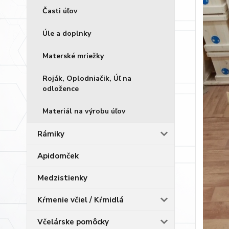
Časti úľov
Úle a doplnky
Materské mriežky
Roják, Oplodniačik, Úľ na
odložence
Materiál na výrobu úľov
Rámiky
Apidomček
Medzistienky
Kŕmenie včiel / Kŕmidlá
Včelárske pomôcky