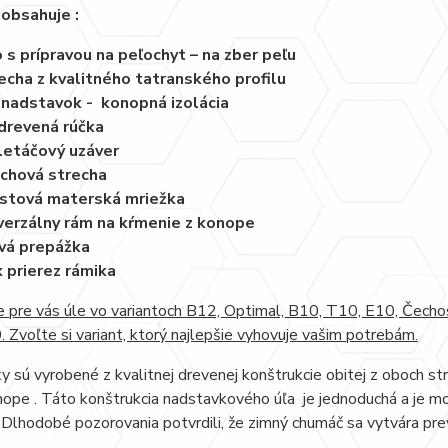
obsahuje :
 s prípravou na peľochyt – na zber peľu
echa z kvalitného tatranského profilu
 nadstavok - konopná izolácia
drevená rúčka
letáčový uzáver
chová strecha
stová materská mriežka
verzálny rám na kŕmenie z konope
vá prepážka
 prierez rámika
 pre vás úle vo variantoch B12, Optimal, B10, T10, E10, Čech
Zvoľte si variant, ktorý najlepšie vyhovuje vašim potrebám.
 sú vyrobené z kvalitnej drevenej konštrukcie obitej z oboch st
ope . Táto konštrukcia nadstavkového úľa je jednoduchá a je mo
 Dlhodobé pozorovania potvrdili, že zimný chumáč sa vytvára pre