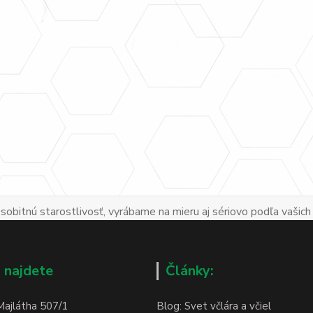
obitnú starostlivosť, vyrábame na mieru aj sériovo podľa vašich
 najdete
Články:
Majlátha 507/1
Blog: Svet včlára a včiel