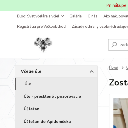
Pri nákupe
Blog: Svet včelára a včiel
Galéria
O nás
Ako nakupova
Registrácia pre Veľkoobchod
Zásady ochrany osobných údajo
Úvod
V
Včelie úle
Zost
Úle
Úle - presklené , pozorovacie
Úľ ležan
Úľ ležan do Apidomčeka