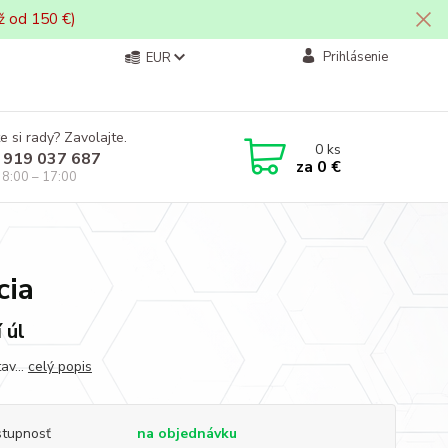
ž od 150 €)
Prihlásenie
EUR
e si rady? Zavolajte.
0
ks
 919 037 687
za
0 €
i 8:00 – 17:00
cia
 úl
v...
celý popis
tupnosť
na objednávku