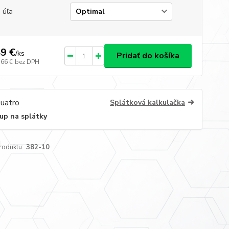
 úľa
9 €
/
ks
Pridať do košíka
,66 €
bez DPH
Splátková kalkulačka
up na splátky
roduktu:
382-10