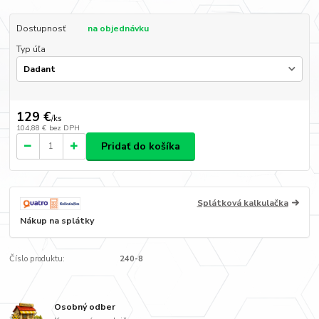
Dostupnosť
na objednávku
Typ úľa
129 €
/
ks
104,88 €
bez DPH
Pridať do košíka
Splátková kalkulačka
Nákup na splátky
Číslo produktu:
240-8
Osobný odber