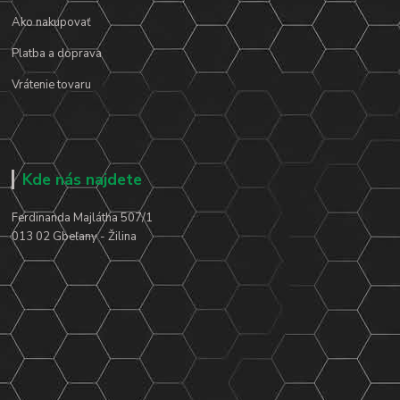
Ako nakupovať
Platba a doprava
Vrátenie tovaru
Kde nás najdete
Ferdinanda Majlátha 507/1
013 02 Gbeľany - Žilina