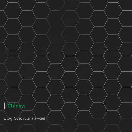
Články:
Blog: Svet včlára a včiel