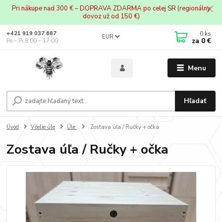
Pri nákupe nad 300 € – DOPRAVA ZDARMA po celej SR (regionálny
dovoz už od 150 €)
0
ks
+421 919 037 687
EUR
za
0 €
Po – Pi 8:00 – 17:00
Menu
Hľadať
Úvod
Včelie úle
Úle
Zostava úľa / Ručky + očka
Zostava úľa / Ručky + očka