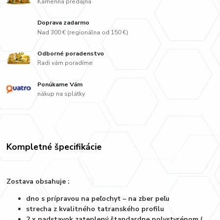
Kamenná predajňa
Doprava zadarmo
Nad 300 € (regionálna od 150 €)
Odborné poradenstvo
Radi vám poradíme
Ponúkame Vám
nákup na splátky
Kompletné špecifikácie
Zostava obsahuje :
dno s prípravou na peľochyt – na zber peľu
strecha z kvalitného tatranského profilu
2 x nadstavok zateplený štandardne polystyrénom (