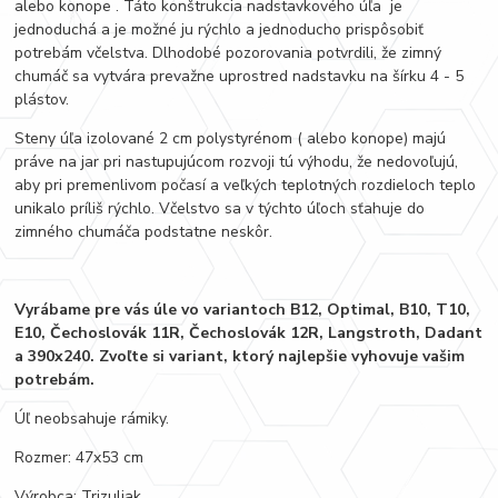
alebo konope . Táto konštrukcia nadstavkového úľa je
jednoduchá a je možné ju rýchlo a jednoducho prispôsobiť
potrebám včelstva. Dlhodobé pozorovania potvrdili, že zimný
chumáč sa vytvára prevažne uprostred nadstavku na šírku 4 - 5
plástov.
Steny úľa izolované 2 cm polystyrénom ( alebo konope) majú
práve na jar pri nastupujúcom rozvoji tú výhodu, že nedovoľujú,
aby pri premenlivom počasí a veľkých teplotných rozdieloch teplo
unikalo príliš rýchlo. Včelstvo sa v týchto úľoch sťahuje do
zimného chumáča podstatne neskôr.
Vyrábame pre vás úle vo variantoch B12, Optimal, B10, T10,
E10, Čechoslovák 11R, Čechoslovák 12R, Langstroth, Dadant
a 390x240. Zvoľte si variant, ktorý najlepšie vyhovuje vašim
potrebám.
Úľ neobsahuje rámiky.
Rozmer: 47x53 cm
Výrobca: Trizuliak