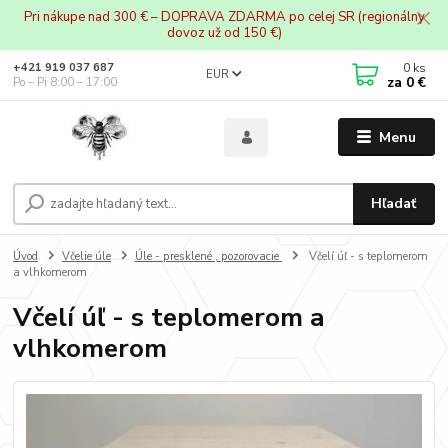
Pri nákupe nad 300 € – DOPRAVA ZDARMA po celej SR (regionálny
dovoz už od 150 €)
0
ks
+421 919 037 687
EUR
za
0 €
Po – Pi 8:00 – 17:00
Menu
Hľadať
Úvod
Včelie úle
Úle - presklené , pozorovacie
Včelí úľ - s teplomerom
a vlhkomerom
Včelí úľ - s teplomerom a
vlhkomerom