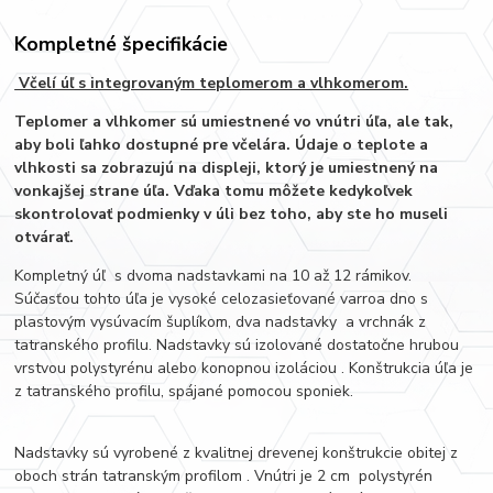
Kompletné špecifikácie
Včelí úľ s integrovaným teplomerom a vlhkomerom.
Teplomer a vlhkomer sú umiestnené vo vnútri úľa, ale tak,
aby boli ľahko dostupné pre včelára. Údaje o teplote a
vlhkosti sa zobrazujú na displeji, ktorý je umiestnený na
vonkajšej strane úľa. Vďaka tomu môžete kedykoľvek
skontrolovať podmienky v úli bez toho, aby ste ho museli
otvárať.
Kompletný úľ s dvoma nadstavkami na 10 až 12 rámikov.
Súčasťou tohto úľa je vysoké celozasieťované varroa dno s
plastovým vysúvacím šuplíkom, dva nadstavky a vrchnák z
tatranského profilu. Nadstavky sú izolované dostatočne hrubou
vrstvou polystyrénu alebo konopnou izoláciou . Konštrukcia úľa je
z tatranského profilu, spájané pomocou sponiek.
Nadstavky sú vyrobené z kvalitnej drevenej konštrukcie obitej z
oboch strán tatranským profilom . Vnútri je 2 cm polystyrén