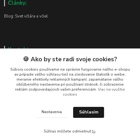
Články:
Blog: Svet včlára a včiel
Kontakty
🍪 Ako by ste radi svoje cookies?
Zákaznická podpora
+421 919 037 687
Súbory cookies používame na správne fungovanie nášho e-shopu
av prípade vášho súhlasu tiež na sledovanie štatistík o webe,
Po – Pi 8:00 – 17:00
meranie efektivity reklamných kampaní, zapamätanie vášho
obľúbeného nastavenia pri používaní stránok, či zobrazenie
vcelarstvotrizuliak@centrum.sk
reklám zodpovedajúcich vašim preferenciám.
Viac na využitie
cookies
Súhlasím
Nastavenia
Vytvorené na
Eshop-rychlo.sk
Súhlas môžete odmietnuť
tu
.