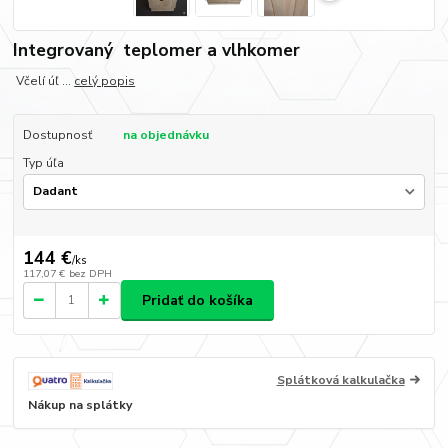
Integrovaný teplomer a vlhkomer
Včelí úľ ...
celý popis
Dostupnosť
na objednávku
Typ úľa
144 €
/
ks
117,07 €
bez DPH
Pridať do košíka
Splátková kalkulačka
Nákup na splátky