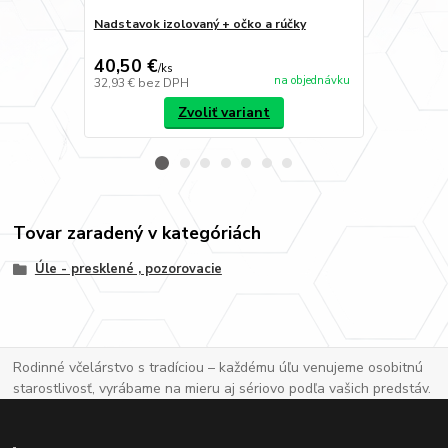
Nadstavok izolovaný + očko a rúčky
Stojan na úl
40,50 €
200 €
/
ks
/
ks
na objednávku
32,93 €
bez DPH
162,60 €
bez
Zvoliť variant
Tovar zaradený v kategóriách
Úle - presklené , pozorovacie
Rodinné včelárstvo s tradíciou – každému úľu venujeme osobitnú
starostlivosť, vyrábame na mieru aj sériovo podľa vašich predstáv.