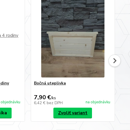
odiny
Bočná uteplivka
uni
ut
7,90 €
10
/
ks
 objednávku
na objednávku
6,42 €
bez DPH
8,
šíka
Zvoliť variant