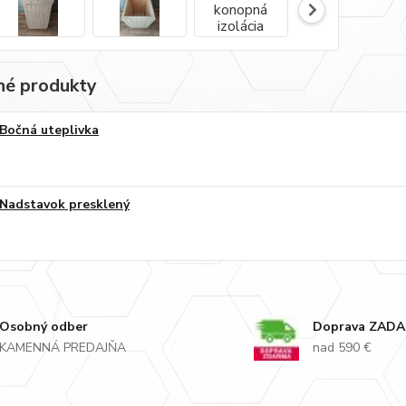
é produkty
Bočná uteplivka
Nadstavok presklený
Osobný odber
Doprava ZAD
KAMENNÁ PREDAJŇA
nad 590 €