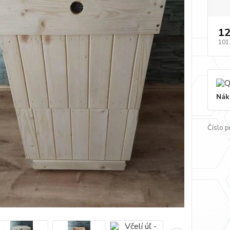
12
101
Nák
Číslo p