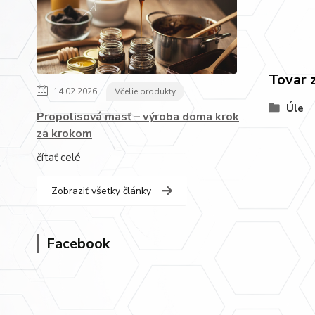
Tovar 
14.02.2026
Včelie produkty
Úle
Propolisová masť – výroba doma krok
za krokom
čítať celé
Zobraziť všetky články
Facebook