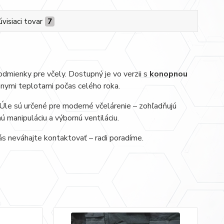
úvisiaci tovar
7
odmienky pre včely. Dostupný je vo verzii s
konopnou
mnymi teplotami počas celého roka.
 Úle sú určené pre moderné včelárenie – zohľadňujú
ú manipuláciu a výbornú ventiláciu.
ás neváhajte kontaktovať – radi poradíme.