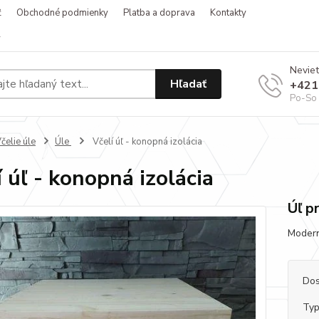
ť
Obchodné podmienky
Platba a doprava
Kontakty
v
Neviet
Hľadať
+421
Po-So 
čelie úle
Úle
Včelí úľ - konopná izolácia
í úľ - konopná izolácia
Úľ p
Modern
Dos
Typ