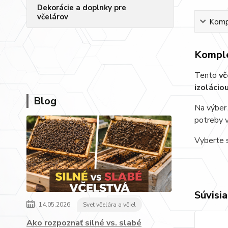
Dekorácie a doplnky pre
včelárov
Kompl
Komple
Tento
vč
izolácio
Blog
Na výber 
potreby v
Vyberte s
Súvisia
14.05.2026
Svet včelára a včiel
Ako rozpoznať silné vs. slabé