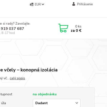
Prihlásenie
EUR
e si rady? Zavolajte.
0
ks
 919 037 687
za
0 €
, 8-17 hod
re včely – konopná izolácia
ý vč...
celý popis
tupnosť
na objednávku
 úľa