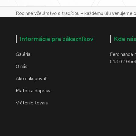
Rodinné včelárstvo s tradíciou – každému úľu venujeme os
Informácie pre zákazníkov
Kde nás
Galéria
Ferdinanda 
013 02 Gbeľa
O nás
Ako nakupovať
Platba a doprava
Vrátenie tovaru