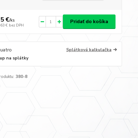
5 €
/
ks
Pridať do košíka
,63 €
bez DPH
Splátková kalkulačka
up na splátky
roduktu:
380-8