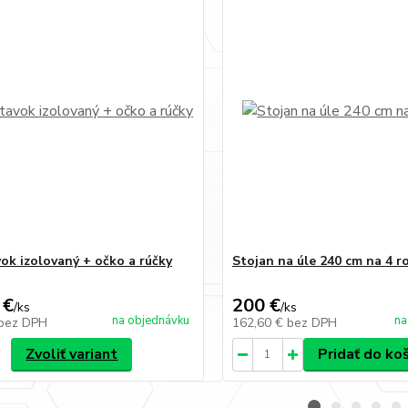
ok izolovaný + očko a rúčky
Stojan na úle 240 cm na 4 r
 €
200 €
/
ks
/
ks
na objednávku
na
bez DPH
162,60 €
bez DPH
Zvoliť variant
Pridať do ko