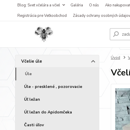
Blog: Svet včelára a včiel
Galéria
O nás
Ako nakupova
Registrácia pre Veľkoobchod
Zásady ochrany osobných údajo
Úvod
V
Včelie úle
Včel
Úle
Úle - presklené , pozorovacie
Úľ ležan
Úľ ležan do Apidomčeka
Časti úľov