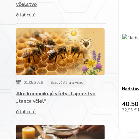
včelstvo
čítať celé
01.05.2026
Svet včelára a včiel
Nadstav
Ako komunikujú včely: Tajomstvo
„tanca včiel“
40,50
32,93 €
čítať celé