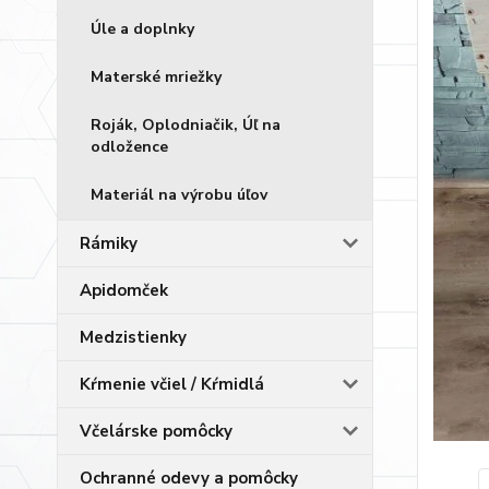
Úle a doplnky
Materské mriežky
Roják, Oplodniačik, Úľ na
odložence
Materiál na výrobu úľov
Rámiky
Apidomček
Medzistienky
Kŕmenie včiel / Kŕmidlá
Včelárske pomôcky
Ochranné odevy a pomôcky