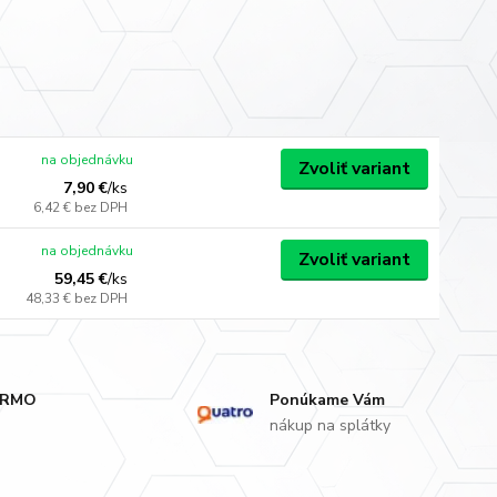
na objednávku
Zvoliť variant
7,90 €
/
ks
6,42 €
bez DPH
na objednávku
Zvoliť variant
59,45 €
/
ks
48,33 €
bez DPH
ARMO
Ponúkame Vám
nákup na splátky