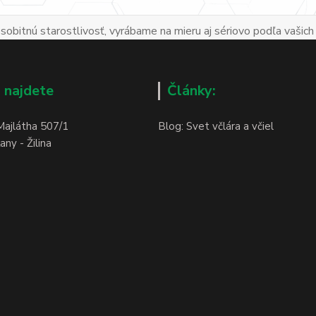
obitnú starostlivosť, vyrábame na mieru aj sériovo podľa vašich
 najdete
Články:
Majlátha 507/1
Blog: Svet včlára a včiel
ny - Žilina