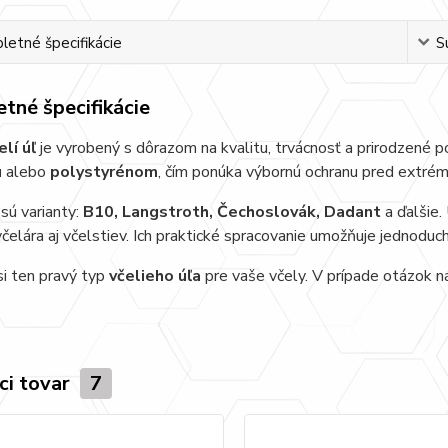
etné špecifikácie
S
tné špecifikácie
elí úľ
je vyrobený s dôrazom na kvalitu, trvácnosť a prirodzené p
u
alebo
polystyrénom
, čím ponúka výbornú ochranu pred extré
sú varianty:
B10, Langstroth, Čechoslovák, Dadant
a ďalšie.
čelára aj včelstiev. Ich praktické spracovanie umožňuje jednoduch
i ten pravý typ
včelieho úľa
pre vaše včely. V prípade otázok n
ci tovar
7