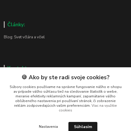
Články:
Blog: Svet včlára a včiel
Kontakty
🍪 Ako by ste radi svoje cookies?
Zákaznická podpora
+421 919 037 687
Súbory cookies používame na správne fungovanie nášho e-shopu
av prípade vášho súhlasu tiež na sledovanie štatistík o webe,
Po – Pi 8:00 – 17:00
meranie efektivity reklamných kampaní, zapamätanie vášho
obľúbeného nastavenia pri používaní stránok, či zobrazenie
vcelarstvotrizuliak@centrum.sk
reklám zodpovedajúcich vašim preferenciám.
Viac na využitie
cookies
Súhlasím
Nastavenia