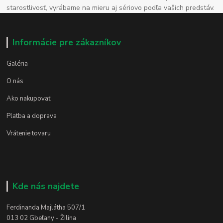
starostlivosť, vyrábame na mieru aj sériovo podľa vašich predstáv.
Informácie pre zákazníkov
Galéria
O nás
Ako nakupovať
Platba a doprava
Vrátenie tovaru
Kde nás najdete
Ferdinanda Majlátha 507/1
013 02 Gbeľany - Žilina