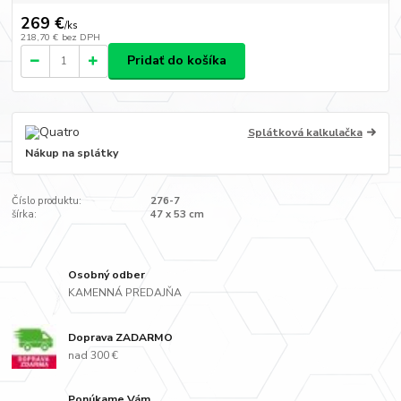
269 €
/
ks
218,70 €
bez DPH
Pridať do košíka
Splátková kalkulačka
Nákup na splátky
Číslo produktu:
276-7
šírka:
47 x 53 cm
Osobný odber
KAMENNÁ PREDAJŇA
Doprava ZADARMO
nad 300 €
Ponúkame Vám