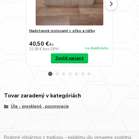
Nadstavok izolovaný + očko a rúčky
Stojan na úl
40,50 €
200 €
/
ks
/
ks
na objednávku
32,93 €
bez DPH
162,60 €
bez
Zvoliť variant
Tovar zaradený v kategóriách
Úle - presklené , pozorovacie
Rodinné včelárstvo s tradíciou – každému úľu venujeme osobitnú