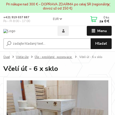
Pri nákupe nad 300 € – DOPRAVA ZDARMA po celej SR (regionálny
dovoz už od 150 €)
0
ks
+421 919 037 687
EUR
za
0 €
Po – Pi 8:00 – 17:00
Menu
Hľadať
Úvod
Včelie úle
Úle - presklené , pozorovacie
Včelí úľ - 6 x sklo
Včelí úľ - 6 x sklo