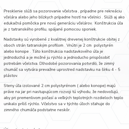
Presklenie slúži sa pozorovanie včelstva , prípadne pre rekreáciu
včelára alebo jeho blízkych prípadne hostí na včelnici . Slúži aj ako
edukačná pomôcka pre novú generáciu včelárov. Konštrukcia úľa
je z tatranského profilu, spájané pomocou sponiek.
Nadstavky sú vyrobené z kvalitnej drevenej konštrukcie obitej z
oboch strán tatranským profilom . Vnútri je 2 cm polystyrén
alebo konope . Táto konštrukcia nadstavkového úľa je
jednoduchá a je možné ju rýchlo a jednoducho prispôsobiť
potrebám včelstva. Dlhodobé pozorovania potvrdili, že zimný
chumáč sa vytvára prevažne uprostred nadstavku na šírku 4 - 5
plástov.
Steny úľa izolované 2 cm polystyrénom ( alebo konope) majú
práve na jar pri nastupujúcom rozvoji tú výhodu, že nedovoľujú,
aby pri premenlivom počasí a veľkých teplotných rozdieloch teplo
unikalo príliš rýchlo. Včelstvo sa v týchto úľoch sťahuje do
zimného chumáča podstatne neskôr.