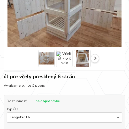
úľ pre včely presklený 6 strán
Vyrábame p...
celý popis
Dostupnosť
na objednávku
Typ úľa