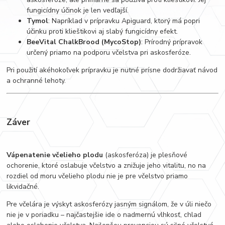
fungicídny účinok je len vedľajší.
Tymol
: Napríklad v prípravku Apiguard, ktorý má popri
účinku proti klieštikovi aj slabý fungicídny efekt.
BeeVital ChalkBrood (MycoStop)
: Prírodný prípravok
určený priamo na podporu včelstva pri askosferóze.
Pri použití akéhokoľvek prípravku je nutné prísne dodržiavať návod
a ochranné lehoty.
Záver
Vápenatenie včelieho plodu
(askosferóza) je plesňové
ochorenie, ktoré oslabuje včelstvo a znižuje jeho vitalitu, no na
rozdiel od moru včelieho plodu nie je pre včelstvo priamo
likvidačné.
Pre včelára je výskyt askosferózy jasným signálom, že v úli niečo
nie je v poriadku – najčastejšie ide o nadmernú vlhkosť, chlad