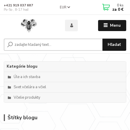
0
ks
+421 919 037 687
EUR
za
0 €
Po-So , 8-17 hod
Menu
Hľadať
Kategórie blogu
Úle a ich stavba
Svet včelára a včiel
Včelie produkty
Štítky blogu