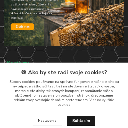
Kontakty
🍪 Ako by ste radi svoje cookies?
Zákaznická podpora
+421 919 037 687
Súbory cookies používame na správne fungovanie nášho e-shopu
av prípade vášho súhlasu tiež na sledovanie štatistík o webe,
Po-So , 8-17 hod
meranie efektivity reklamných kampaní, zapamätanie vášho
obľúbeného nastavenia pri používaní stránok, či zobrazenie
vcelarstvotrizuliak@centrum.sk
reklám zodpovedajúcich vašim preferenciám.
Viac na využitie
cookies
Súhlasím
Nastavenia