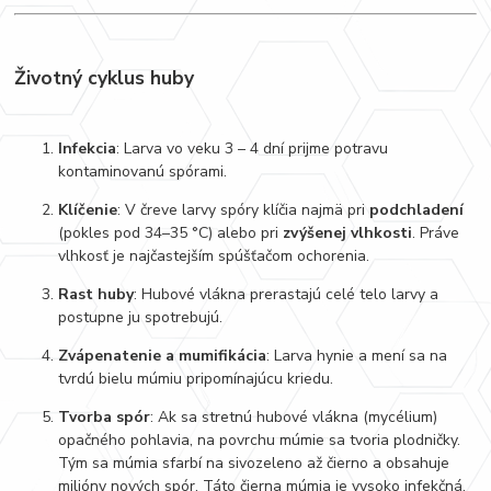
Životný cyklus huby
Infekcia
: Larva vo veku 3 – 4 dní prijme potravu
kontaminovanú spórami.
Klíčenie
: V čreve larvy spóry klíčia najmä pri
podchladení
(pokles pod 34–35 °C) alebo pri
zvýšenej vlhkosti
. Práve
vlhkosť je najčastejším spúšťačom ochorenia.
Rast huby
: Hubové vlákna prerastajú celé telo larvy a
postupne ju spotrebujú.
Zvápenatenie a mumifikácia
: Larva hynie a mení sa na
tvrdú bielu múmiu pripomínajúcu kriedu.
Tvorba spór
: Ak sa stretnú hubové vlákna (mycélium)
opačného pohlavia, na povrchu múmie sa tvoria plodničky.
Tým sa múmia sfarbí na sivozeleno až čierno a obsahuje
milióny nových spór. Táto čierna múmia je vysoko infekčná.