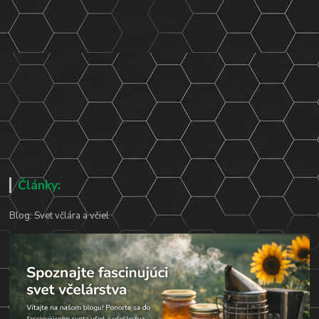
Články:
Blog: Svet včlára a včiel