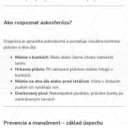
Ako rozpoznať askosferózu?
Diagnóza je spravidla jednoduchá a postačuje vizuálna kontrola
plástov a dna úľa:
Múmie v bunkách
: Biele alebo čierne útvary namiesto
lariev.
Hrkanie plástu
: Pri zatrasení plástom múmie hrkajú v
bunkách.
Múmie na dne úľa alebo pred letáčom
: Včely s čistiacim
pudom ich vynášajú von.
Dierkovaný plod
: Nekompatné plodisko, prázdne bunky po
odstránených larvách.
Prevencia a manažment – základ úspechu