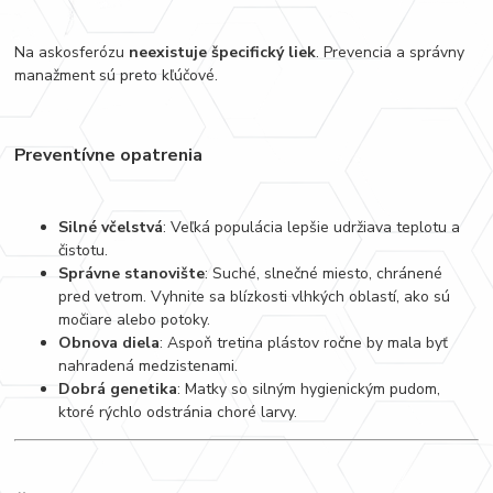
Na askosferózu
neexistuje špecifický liek
. Prevencia a správny
manažment sú preto kľúčové.
Preventívne opatrenia
Silné včelstvá
: Veľká populácia lepšie udržiava teplotu a
čistotu.
Správne stanovište
: Suché, slnečné miesto, chránené
pred vetrom. Vyhnite sa blízkosti vlhkých oblastí, ako sú
močiare alebo potoky.
Obnova diela
: Aspoň tretina plástov ročne by mala byť
nahradená medzistenami.
Dobrá genetika
: Matky so silným hygienickým pudom,
ktoré rýchlo odstránia choré larvy.