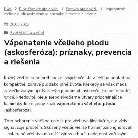
Úvod
Blog: Svet včelára a včiel
Svet včelára a včiel
Vápenatenie
včelieho plodu (askosferóza): príznaky, prevencia a riešenia
20
.
08
.
2025
Svet včelára a včiel
Vápenatenie včelieho plodu
(askosferóza): príznaky, prevencia
a riešenia
Každý včelár sa pri prehliadke svojich včelstiev teší na pohľad na
kompaktné, zdravé plodisko plné života. Niekedy sa však medzi
zaviečkovaným aj otvoreným plodom objaví niečo, čo tam nepatrí –
tvrdé, kriedovité, biele alebo sivočierne útvary pripomínajúce
kamienky. Ide o jasný znak
vápenatenia včelieho plodu
(askosferóza).
Toto ochorenie väčšinou nie je pre včelstvo likvidačné, ale vždy
signalizuje problém. Skúsený včelár vie, že ho nemožno ignorovať
– oslabené včelstvo má nižší výnos a horšiu odolnosť voči iným