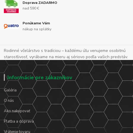
Doprava ZADARMO
nad 590 €
Ponúkame Vám
nákup na splátky
Rodinné včelárstvo s tradíciou – každému úľu venujeme osobitnú
starostlivosť, vyrábame na mieru aj sériovo podľa vašich predstáv.
Informácie pre zákazníkov
Galéria
O nás
Ako nakupovať
Platba a doprava
Vrátenie tovaru