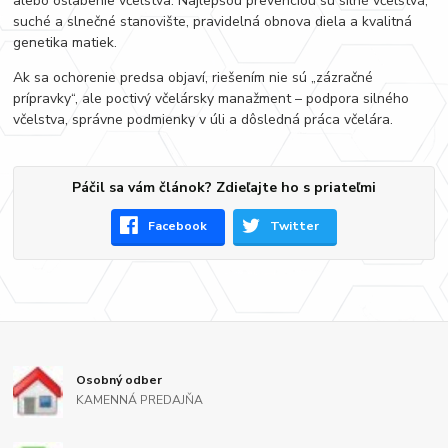
alebo oslabenie včelstva. Najlepšou prevenciou sú silné včelstvá,
suché a slnečné stanovište, pravidelná obnova diela a kvalitná
genetika matiek.
Ak sa ochorenie predsa objaví, riešením nie sú „zázračné
prípravky“, ale poctivý včelársky manažment – podpora silného
včelstva, správne podmienky v úli a dôsledná práca včelára.
Páčil sa vám článok? Zdieľajte ho s priateľmi
Facebook
Twitter
Osobný odber
KAMENNÁ PREDAJŇA