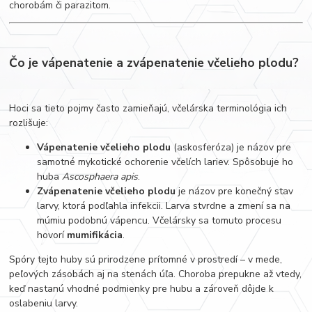
chorobám či parazitom.
Čo je vápenatenie a zvápenatenie včelieho plodu?
Hoci sa tieto pojmy často zamieňajú, včelárska terminológia ich
rozlišuje:
Vápenatenie včelieho plodu
(askosferóza) je názov pre
samotné mykotické ochorenie včelích lariev. Spôsobuje ho
huba
Ascosphaera apis
.
Zvápenatenie včelieho plodu
je názov pre konečný stav
larvy, ktorá podľahla infekcii. Larva stvrdne a zmení sa na
múmiu podobnú vápencu. Včelársky sa tomuto procesu
hovorí
mumifikácia
.
Spóry tejto huby sú prirodzene prítomné v prostredí – v mede,
peľových zásobách aj na stenách úľa. Choroba prepukne až vtedy,
keď nastanú vhodné podmienky pre hubu a zároveň dôjde k
oslabeniu larvy.