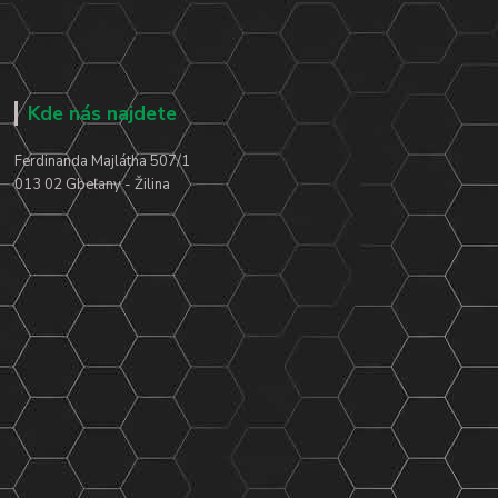
Kde nás najdete
Ferdinanda Majlátha 507/1
013 02 Gbeľany - Žilina