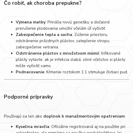
Čo robiť, ak choroba prepukne?
Výmena matky
: Prináša novú genetiku a dočasné
prerušenie plodovania umožní včelám úľ vyčistiť.
Zabezpečenie tepla a sucha
: Zúženie priestoru,
odstránenie prázdnych plástov, zateplenie stropu,
zabezpečenie vetrania.
Odstránenie plástov s množstvom múmií
: Infikované
plásty vytavte; ak je infekcia slabá, silné včelstvo si plásty
môže vyčistiť samo.
Podnecovanie
: Kŕmenie roztokom 1:1 stimuluje čistiaci pud.
Podporné prípravky
Používajú sa len ako
doplnok k manažmentovým opatreniam
:
Kyselina mravčia
: Oficiálne registrovaná aj na použitie pri
askosferóze, ale primárne sa používa proti klieštikovi. Jej