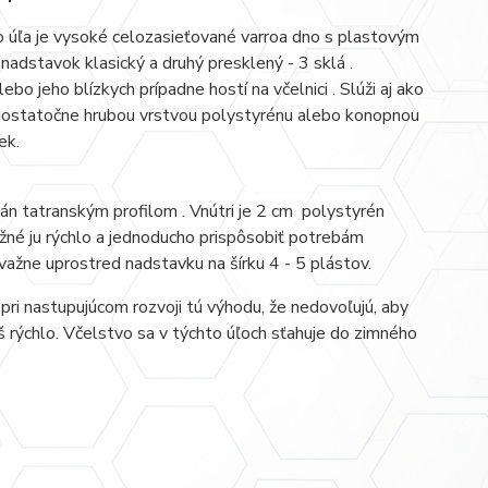
 úľa je vysoké celozasieťované varroa dno s plastovým
nadstavok klasický a druhý presklený - 3 sklá .
ebo jeho blízkych prípadne hostí na včelnici . Slúži aj ako
dostatočne hrubou vrstvou polystyrénu alebo konopnou
ek.
rán tatranským profilom . Vnútri je 2 cm polystyrén
žné ju rýchlo a jednoducho prispôsobiť potrebám
važne uprostred nadstavku na šírku 4 - 5 plástov.
pri nastupujúcom rozvoji tú výhodu, že nedovoľujú, aby
iš rýchlo. Včelstvo sa v týchto úľoch sťahuje do zimného