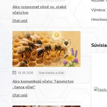
Rozmer:
Ako rozpoznať silné vs. slabé
Výrobca: 
včelstvo
Hmotnos
čítať celé
Súvisia
01.05.2026
Svet včelára a včiel
Ako komunikujú včely: Tajomstvo
„tanca včiel“
čítať celé