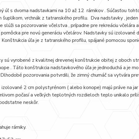
ý úľ s dvoma nadstavkami na 10 až 12 rámikov . Súčasťou tohto
 šuplíkom, vrchnák z tatranského profilu. Dva nadstavky , jeden 
e slúži sa pozorovanie včelstva , prípadne pre rekreáciu včelára al
 pomôcka pre novú generáciu včelárov. Nadstavky sú izolované 
 . Konštrukcia úľa je z tatranského profilu, spájané pomocou sponi
 sú vyrobené z kvalitnej drevenej konštrukcie obitej z oboch st
ope . Táto konštrukcia nadstavkového úľa je jednoduchá a je mo
 Dlhodobé pozorovania potvrdili, že zimný chumáč sa vytvára pre
 izolované 2 cm polystyrénom ( alebo konope) majú práve na jar 
nlivom počasí a veľkých teplotných rozdieloch teplo unikalo príl
podstatne neskôr.
huje rámiky.