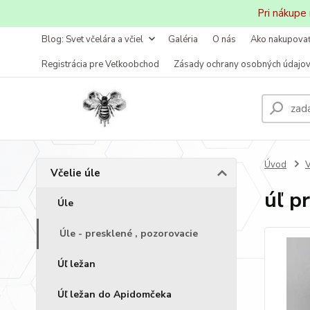
Pri nákupe
Blog: Svet včelára a včiel
Galéria
O nás
Ako nakupova
Registrácia pre Veľkoobchod
Zásady ochrany osobných údajo
Úvod
V
Včelie úle
úľ p
Úle
Úle - presklené , pozorovacie
Úľ ležan
Úľ ležan do Apidomčeka