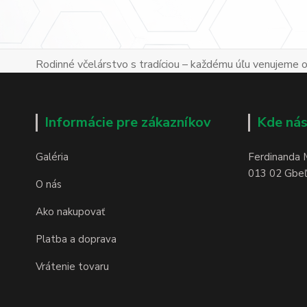
Rodinné včelárstvo s tradíciou – každému úľu venujeme os
Informácie pre zákazníkov
Kde nás
Galéria
Ferdinanda 
013 02 Gbeľa
O nás
Ako nakupovať
Platba a doprava
Vrátenie tovaru