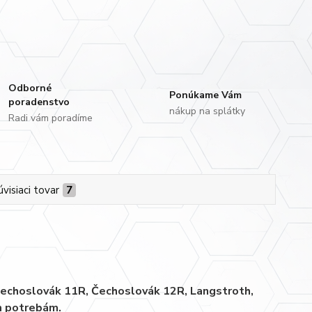
Odborné
Ponúkame Vám
poradenstvo
nákup na splátky
Radi vám poradíme
úvisiaci tovar
7
 Čechoslovák 11R, Čechoslovák 12R, Langstroth,
im potrebám.