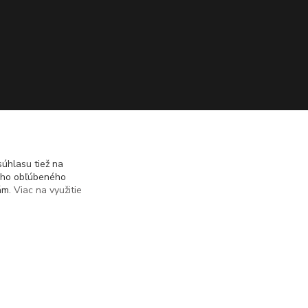
úhlasu tiež na
ášho obľúbeného
iám.
Viac na využitie
Vytvorené na
Eshop-rychlo.sk