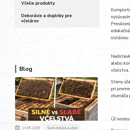
Včelie produkty
Kompletn
Dekorácie a doplnky pre
vysúvacím
včelárov
Preskleni
edukačná
izoláciou
Nadstavky
alebo kon
Blog
včelstva.
Steny úľa
pri preme
chumáča 
Úľ neobsa
14.05.2026
Svet včelára a včiel