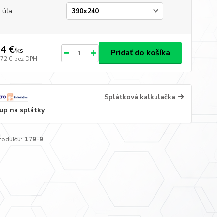
 úľa
4 €
/
ks
Pridať do košíka
,72 €
bez DPH
Splátková kalkulačka
up na splátky
roduktu:
179-9