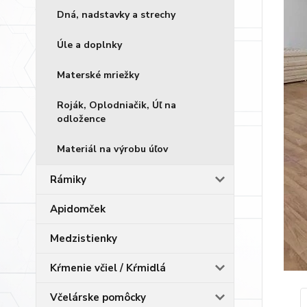
Dná, nadstavky a strechy
Úle a doplnky
Materské mriežky
Roják, Oplodniačik, Úľ na
odložence
Materiál na výrobu úľov
Rámiky
Apidomček
Medzistienky
Kŕmenie včiel / Kŕmidlá
Včelárske pomôcky