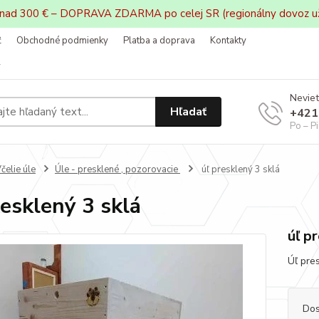
 nad 300 € – DOPRAVA ZDARMA po celej SR (regionálny dovoz u
ť
Obchodné podmienky
Platba a doprava
Kontakty
v
Neviet
Hľadať
+421
Po – P
čelie úle
Úle - presklené , pozorovacie
úľ presklený 3 sklá
resklený 3 sklá
úľ p
Úľ pres
Dos