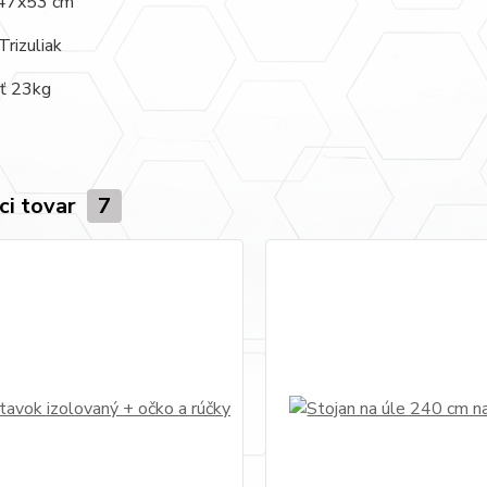
 47x53 cm
Trizuliak
ť 23kg
ci tovar
7