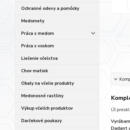
Ochranné odevy a pomôcky
Medomety
Práca s medom
Práca s voskom
Liečenie včelstva
Chov matiek
Kompl
Obaly na včelie produkty
Medonosné rastliny
Komple
Výkup včelích produktov
Úľ preskl
Darčekové poukazy
Vyrábame
Dadant a