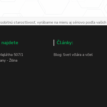
obitnú starostlivosť, vyrábame na mieru aj sériovo podľa vašich
 najdete
Články:
Majlátha 507/1
Blog: Svet včlára a včiel
ny - Žilina