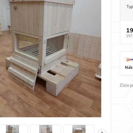
Typ
19
157
Nák
Číslo p