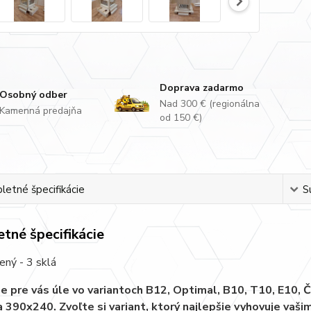
Doprava zadarmo
Osobný odber
Nad 300 € (regionálna
Kamenná predajňa
od 150 €)
etné špecifikácie
S
tné špecifikácie
ený - 3 sklá
 pre vás úle vo variantoch B12, Optimal, B10, T10, E10,
 390x240. Zvoľte si variant, ktorý najlepšie vyhovuje vaš