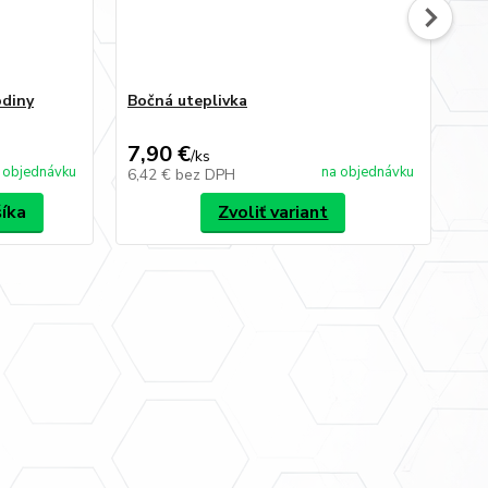
odiny
Bočná uteplivka
uni
ut
7,90 €
10
/
ks
 objednávku
na objednávku
6,42 €
bez DPH
8,
šíka
Zvoliť variant