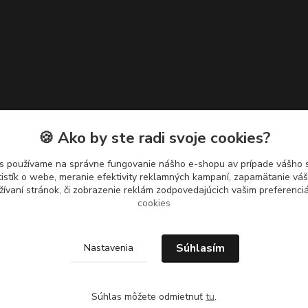
🍪 Ako by ste radi svoje cookies?
s používame na správne fungovanie nášho e-shopu av prípade vášho s
tistík o webe, meranie efektivity reklamných kampaní, zapamätanie v
žívaní stránok, či zobrazenie reklám zodpovedajúcich vašim preferenc
cookies
Súhlasím
Nastavenia
Súhlas môžete odmietnuť
tu
.