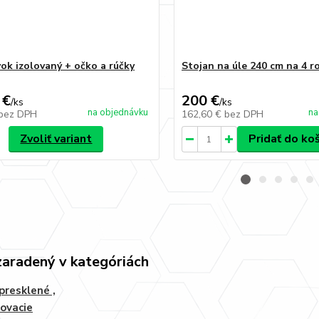
ok izolovaný + očko a rúčky
Stojan na úle 240 cm na 4 r
 €
200 €
/
ks
/
ks
na objednávku
na
bez DPH
162,60 €
bez DPH
Zvoliť variant
Pridať do ko
zaradený v kategóriách
 presklené ,
ovacie