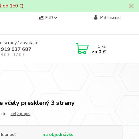
ž od 150 €)
Prihlásenie
EUR
e si rady? Zavolajte.
0
ks
 919 037 687
za
0 €
i 8:00 – 17:00
re včely presklený 3 strany
kle...
celý popis
tupnosť
na objednávku