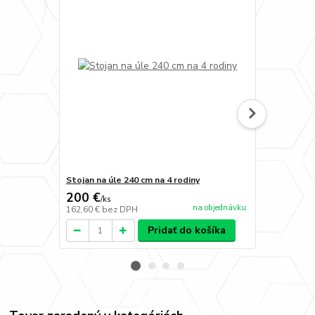
Stojan na úle 240 cm na 4 rodiny
Bočná utepl
200 €
7,90 €
/
ks
/
ks
na objednávku
162,60 €
bez DPH
6,42 €
bez D
Pridať do košíka