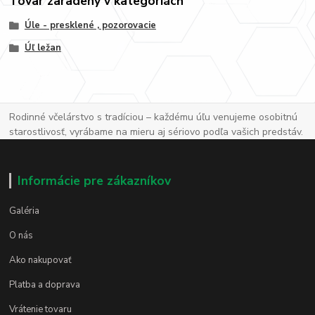
Tovar zaradený v kategóriách
Úle - presklené , pozorovacie
Úľ ležan
Rodinné včelárstvo s tradíciou – každému úľu venujeme osobitnú
starostlivosť, vyrábame na mieru aj sériovo podľa vašich predstáv.
Informácie pre zákazníkov
Galéria
O nás
Ako nakupovať
Platba a doprava
Vrátenie tovaru