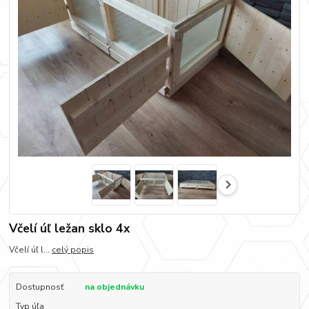
Včelí úľ ležan sklo 4x
Včelí úľ l...
celý popis
Dostupnosť
na objednávku
Typ úľa