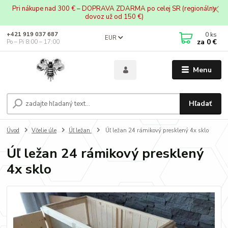
Pri nákupe nad 300 € – DOPRAVA ZDARMA po celej SR (regionálny
dovoz už od 150 €)
0
ks
+421 919 037 687
EUR
za
0 €
Po – Pi 8:00 – 17:00
Menu
Hľadať
Úvod
Včelie úle
Úľ ležan
Úľ ležan 24 rámikový presklený 4x sklo
Úľ ležan 24 rámikový presklený
4x sklo