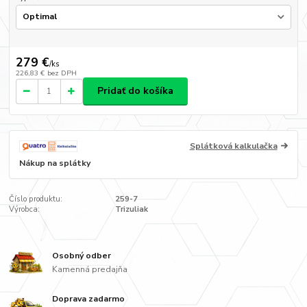
279 €
/
ks
226,83 €
bez DPH
Pridať do košíka
Splátková kalkulačka
Nákup na splátky
Číslo produktu:
259-7
Výrobca:
Trizuliak
Osobný odber
Kamenná predajňa
Doprava zadarmo