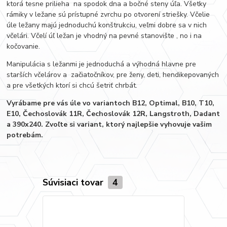
ktorá tesne prilieha na spodok dna a bočné steny úľa. Všetky
rámiky v ležane sú prístupné zvrchu po otvorení striešky. Včelie
úle ležany majú jednoduchú konštrukciu, veľmi dobre sa v nich
včelári. Včelí úľ ležan je vhodný na pevné stanovište , no i na
kočovanie.
Manipulácia s ležanmi je jednoduchá a výhodná hlavne pre
starších včelárov a začiatočníkov, pre ženy, deti, hendikepovaných
a pre všetkých ktorí si chcú šetriť chrbát.
Vyrábame pre vás úle vo variantoch B12, Optimal, B10, T10,
E10, Čechoslovák 11R, Čechoslovák 12R, Langstroth, Dadant
a 390x240. Zvoľte si variant, ktorý najlepšie vyhovuje vašim
potrebám.
Súvisiaci tovar
4