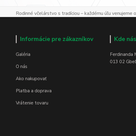
Rodinné včelárstvo s tradíciou – každému úľu venujeme os
Informácie pre zákazníkov
Kde nás
Galéria
Ferdinanda 
013 02 Gbeľa
O nás
Ako nakupovať
Platba a doprava
Vrátenie tovaru