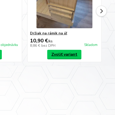
Držiak na rámik na úľ
Ko
10,90 €
4,
/
ks
 objednávku
Skladom
8,86 €
bez DPH
3,
Zvoliť variant