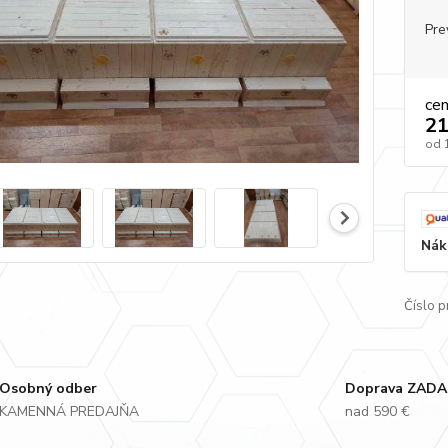
Pre
ce
21
od
Nák
Číslo p
Osobný odber
Doprava ZAD
KAMENNÁ PREDAJŇA
nad 590 €