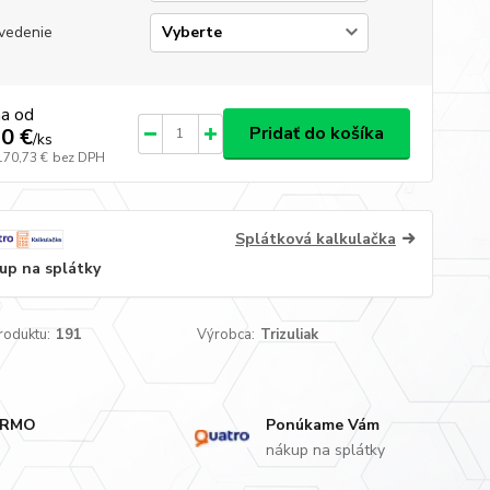
vedenie
na od
Pridať do košíka
0 €
/
ks
170,73 €
bez DPH
Splátková kalkulačka
up na splátky
roduktu:
191
Výrobca:
Trizuliak
ARMO
Ponúkame Vám
nákup na splátky