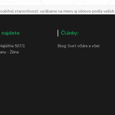
obitnú starostlivosť, vyrábame na mieru aj sériovo podľa vašich
 najdete
Články:
Majlátha 507/1
Blog: Svet včlára a včiel
ny - Žilina