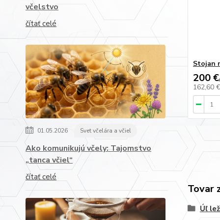
včelstvo
čítať celé
Stojan 
200 €
162,60 
01.05.2026
Svet včelára a včiel
Ako komunikujú včely: Tajomstvo
„tanca včiel“
čítať celé
Tovar 
Úľ le