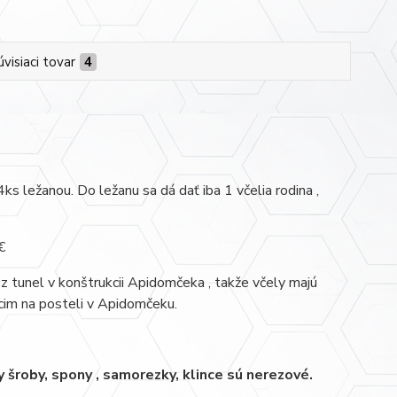
úvisiaci tovar
4
ks ležanou. Do ležanu sa dá dať iba 1 včelia rodina ,
€
 tunel v konštrukcii Apidomčeka , takže včely majú
cim na posteli v Apidomčeku.
šroby, spony , samorezky, klince sú nerezové.