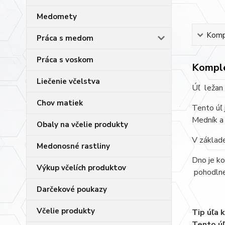
Medomety
Kompl
Práca s medom
Práca s voskom
Komple
Liečenie včelstva
Úľ ležan
Chov matiek
Tento úľ 
Medník a 
Obaly na včelie produkty
V základe
Medonosné rastliny
Dno je ko
Výkup včelích produktov
pohodlne 
Darčekové poukazy
Včelie produkty
Tip úľa 
Tento úľ