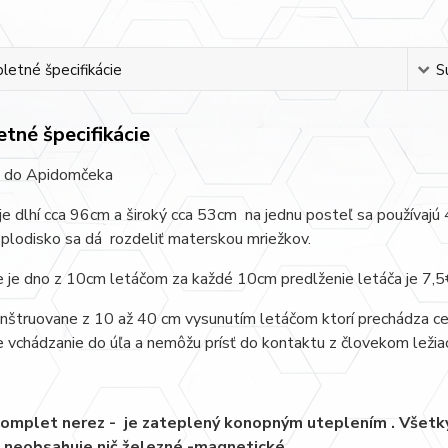
etné špecifikácie
S
tné špecifikácie
 do Apidomčeka
je dlhí cca 96cm a široký cca 53cm na jednu posteľ sa používajú 4
plodisko sa dá rozdeliť materskou mriežkov.
 je dno z 10cm letáčom za každé 10cm predlženie letáča je 7,5
nštruovane z 10 až 40 cm vysunutím letáčom ktorí prechádza cez
vchádzanie do úľa a nemôžu prísť do kontaktu z človekom ležia
komplet nerez - je zateplený konopným uteplením . Všetky 
 neobsahuje nič železné -magnetické.