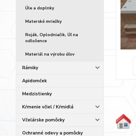
Úle a doplnky
Materské mriežky
Roják, Oplodniačik, Úľ na
odložence
Materiál na výrobu úľov
Rámiky
Apidomček
Medzistienky
Kŕmenie včiel / Kŕmidlá
Včelárske pomôcky
Ochranné odevy a pomôcky