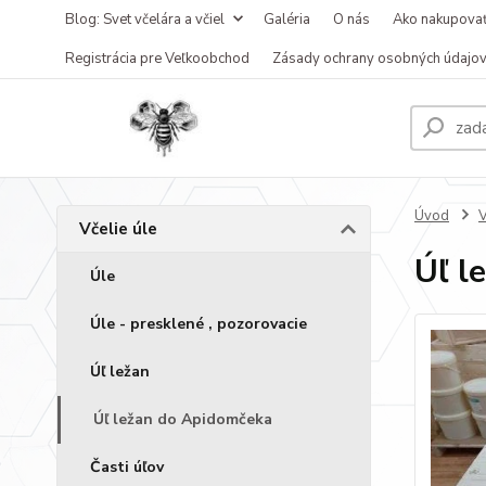
Blog: Svet včelára a včiel
Galéria
O nás
Ako nakupova
Registrácia pre Veľkoobchod
Zásady ochrany osobných údajo
Úvod
V
Včelie úle
Úľ l
Úle
Úle - presklené , pozorovacie
Úľ ležan
Úľ ležan do Apidomčeka
Časti úľov