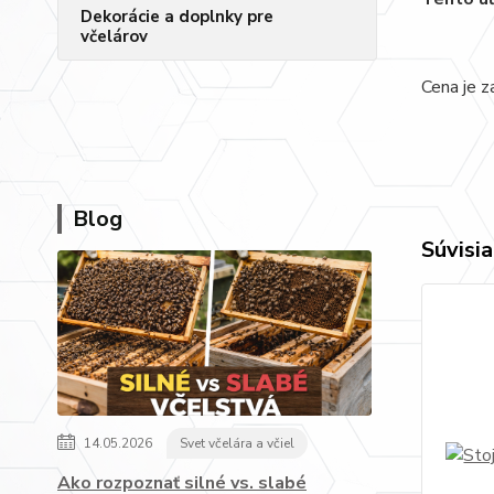
Dekorácie a doplnky pre
včelárov
Cena je z
Blog
Súvisia
14.05.2026
Svet včelára a včiel
Ako rozpoznať silné vs. slabé