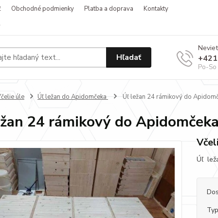
ť
Obchodné podmienky
Platba a doprava
Kontakty
v
Neviet
Hľadať
+421
Po-So 
čelie úle
Úľ ležan do Apidomčeka
Úľ ležan 24 rámikový do Apidom
ežan 24 rámikový do Apidomček
Včel
Úľ leža
Dos
Typ