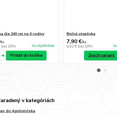
na úle 240 cm na 4 rodiny
Bočná uteplivka
7,90 €
/
ks
/
ks
na objednávku
na
€
bez DPH
6,42 €
bez DPH
Pridať do košíka
Zvoliť variant
zaradený v kategóriách
žan do Apidomčeka