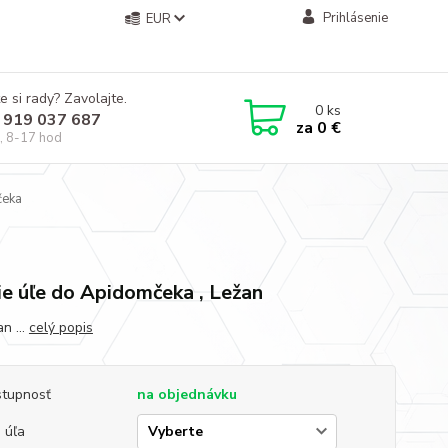
Prihlásenie
EUR
e si rady? Zavolajte.
0
ks
 919 037 687
za
0 €
, 8-17 hod
čeka
a
ie úľe do Apidomčeka , Ležan
n ...
celý popis
tupnosť
na objednávku
 úľa