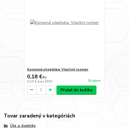
Konopná uteplivka: Vlastný rozmer
0,18 €
/
ks
Skladom
0,15 €
bez DPH
Pridať do košíka
Tovar zaradený v kategóriách
Úle a doplnky