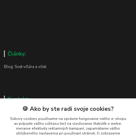
Články:
Blog: Svet včlára a včiel
Kontakty
🍪 Ako by ste radi svoje cookies?
Zákaznická podpora
+421 919 037 687
Súbory cookies používame na správne fungovanie nášho e-shopu
av prípade vášho súhlasu tiež na sledovanie štatistík o webe,
Po – Pi 8:00 – 17:00
meranie efektivity reklamných kampaní, zapamätanie vášho
obľúbeného nastavenia pri používaní stránok, či zobrazenie
vcelarstvotrizuliak@centrum.sk