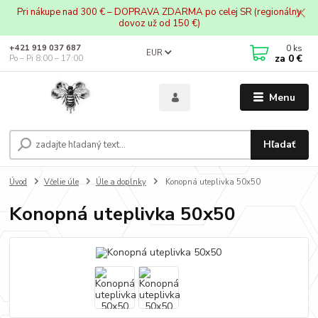
Pri nákupe nad 300 € – DOPRAVA ZDARMA po celej SR (regionálny
dovoz už od 150 €)
0
ks
+421 919 037 687
EUR
za
0 €
Po – Pi 8:00 – 17:00
Menu
Hľadať
Úvod
Včelie úle
Úle a doplnky
Konopná uteplivka 50x50
Konopná uteplivka 50x50