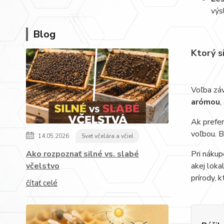
výs
Blog
Ktorý s
Voľba záv
arómou
,
Ak prefe
voľbou. B
14.05.2026
Svet včelára a včiel
Ako rozpoznať silné vs. slabé
Pri nákup
včelstvo
akej loka
prírody, 
čítať celé