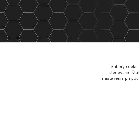
Súbory cookie
sledovanie šta
nastavenia pri pou
G-L7JFEBTHRE, GT-M6BBWCR