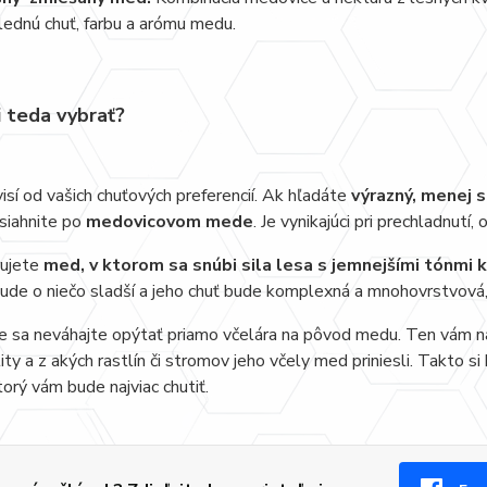
lednú chuť, farbu a arómu medu.
i teda vybrať?
isí od vašich chuťových preferencií. Ak hľadáte
výrazný, menej 
 siahnite po
medovicovom mede
. Je vynikajúci pri prechladnutí
rujete
med, v ktorom sa snúbi sila lesa s jemnejšími tónmi 
ude o niečo sladší a jeho chuť bude komplexná a mnohovrstvová, 
e sa neváhajte opýtať priamo včelára na pôvod medu. Ten vám najl
lity a z akých rastlín či stromov jeho včely med priniesli. Takto si
ktorý vám bude najviac chutiť.