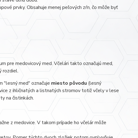
 stave dlhú dobu.
 stopové prvky. Obsahuje menej peľových zŕn, čo môže byť
um pre medovicový med. Včelári takto označujú med,
 rozdiel.
m "lesný med" označuje
miesto pôvodu
(lesný
e z ihličnatých a listnatých stromov totiž včely v lese
ty na čistinkách.
ažne z medovice. V takom prípade ho včelár môže
vetov. Pomer týchto dvoch zložiek potom ovplyvňuje