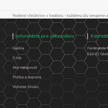
Rodinné včelárstvo s tradíciou – každému úľu venujeme os
Informácie pre zákazníkov
Kde nás
Galéria
Ferdinanda 
013 02 Gbeľa
O nás
Ako nakupovať
Platba a doprava
Vrátenie tovaru