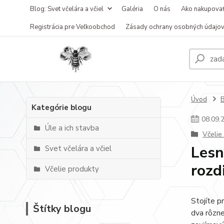
Blog: Svet včelára a včiel
Galéria
O nás
Ako nakupova
Registrácia pre Veľkoobchod
Zásady ochrany osobných údajo
Úvod
B
Kategórie blogu
08
.
09
.
Úle a ich stavba
Včelie
Lesn
Svet včelára a včiel
rozdi
Včelie produkty
Stojíte p
Štítky blogu
dva rôzne