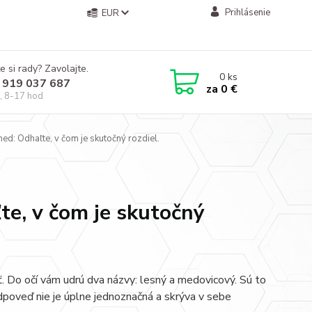
Prihlásenie
EUR
e si rady? Zavolajte.
0
ks
 919 037 687
za
0 €
, 8-17 hod
: Odhaľte, v čom je skutočný rozdiel.
e, v čom je skutočný
. Do očí vám udrú dva názvy: lesný a medovicový. Sú to
dpoveď nie je úplne jednoznačná a skrýva v sebe