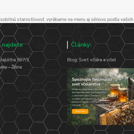
obitnú starostlivosť, vyrábame na mieru aj sériovo podľa vašich
 najdete
Články:
Majlátha 507/1
Blog: Svet včlára a včiel
ny - Žilina