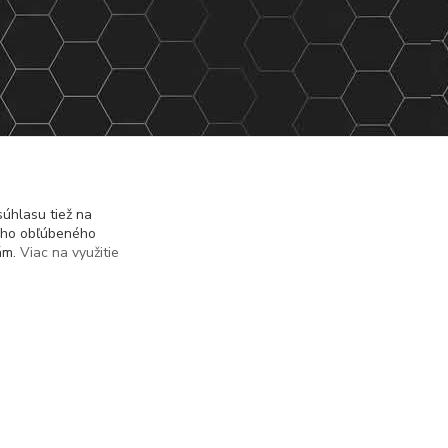
úhlasu tiež na
ášho obľúbeného
iám.
Viac na využitie
Vytvorené na
Eshop-rychlo.sk