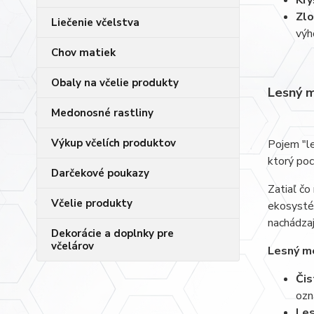
Kry
Zlo
Liečenie včelstva
výh
Chov matiek
Obaly na včelie produkty
Lesný m
Medonosné rastliny
Výkup včelích produktov
Pojem "l
ktorý poc
Darčekové poukazy
Zatiaľ č
Včelie produkty
ekosystém
nachádzajú
Dekorácie a doplnky pre
včelárov
Lesný m
Čis
ozn
Le