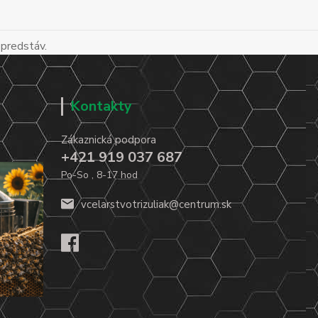
 predstáv.
Kontakty
Zákaznická podpora
+421 919 037 687
Po-So , 8-17 hod
vcelarstvotrizuliak@centrum.sk