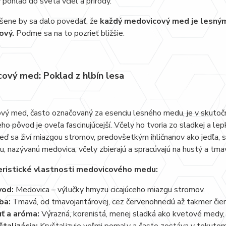
 pohľad do sveta včiel a prírody.
šene by sa dalo povedať, že
každý medovicový med je lesným
ový.
Poďme sa na to pozrieť bližšie.
ový med: Poklad z hlbín lesa
ý med, často označovaný za esenciu lesného medu, je v skutočn
eho pôvod je oveľa fascinujúcejší. Včely ho tvoria zo sladkej a le
keď sa živí miazgou stromov, predovšetkým ihličnanov ako jedľa, sm
u, nazývanú medovica, včely zbierajú a spracúvajú na hustý a tm
ristické vlastnosti medovicového medu:
vod:
Medovica – výlučky hmyzu cicajúceho miazgu stromov.
ba:
Tmavá, od tmavojantárovej, cez červenohnedú až takmer čie
ť a aróma:
Výrazná, korenistá, menej sladká ako kvetové medy, s 