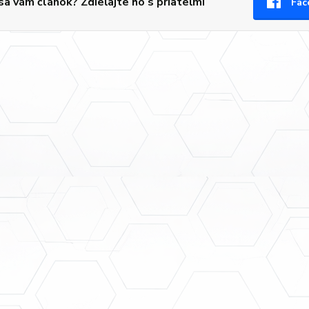
 sa vám článok? Zdieľajte ho s priateľmi
Fac