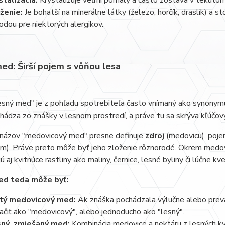
štalizácia:
Kryštalizuje veľmi pomaly a často zostáva v tekutom
ženie:
Je bohatší na minerálne látky (železo, horčík, draslík) a
odou pre niektorých alergikov.
ed: Širší pojem s vôňou lesa
esný med" je z pohľadu spotrebiteľa často vnímaný ako synonym
hádza zo znášky v lesnom prostredí, a práve tu sa skrýva kľúčový
o názov "medovicový med" presne definuje
zdroj
(medovicu), poje
). Práve preto môže byť jeho zloženie rôznorodé. Okrem medovic
 aj kvitnúce rastliny ako maliny, černice, lesné byliny či lúčne kve
ed teda môže byť:
tý medovicový med:
Ak znáška pochádzala výlučne alebo prev
ačiť ako "medovicový", alebo jednoducho ako "lesný".
sný zmiešaný med:
Kombinácia medovice a nektáru z lesných k