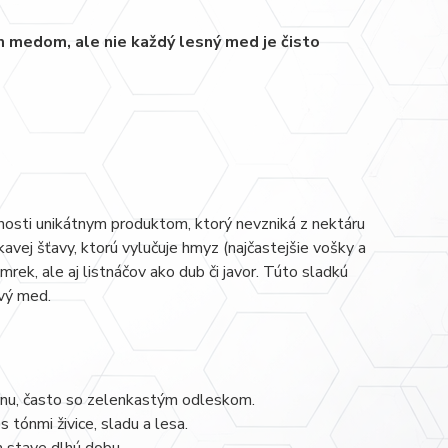
 medom, ale nie každý lesný med je čisto
osti unikátnym produktom, ktorý nevzniká z nektáru
pkavej šťavy, ktorú vylučuje hmyz (najčastejšie vošky a
rek, ale aj listnáčov ako dub či javor. Túto sladkú
avý med.
rnu, často so zelenkastým odleskom.
tónmi živice, sladu a lesa.