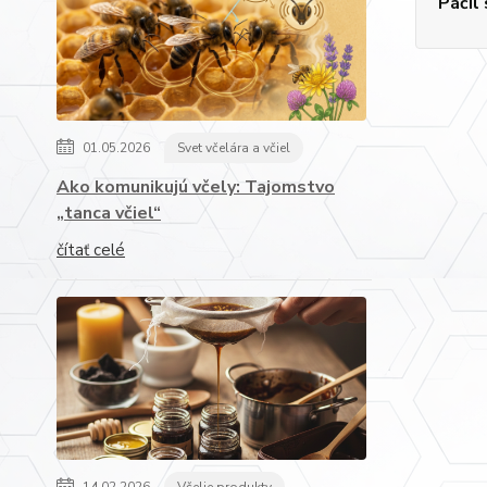
Páčil
01.05.2026
Svet včelára a včiel
Ako komunikujú včely: Tajomstvo
„tanca včiel“
čítať celé