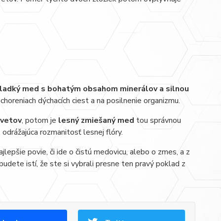
sladký med s bohatým obsahom minerálov a silnou
, ochoreniach dýchacích ciest a na posilnenie organizmu.
kvetov
, potom je
lesný zmiešaný med
tou správnou
odrážajúca rozmanitosť lesnej flóry.
epšie povie, či ide o čistú medovicu, alebo o zmes, a z
 budete istí, že ste si vybrali presne ten pravý poklad z