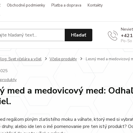
ť
Obchodné podmienky
Platba a doprava
Kontakty
v
Neviet
Hľadať
+421
Po-So 
log: Svet včelára a včiel
Včelie produkty
Lesný med a medovicový med
2025
 produkty
ý med a medovicový med: Odhaľt
el.
red regálom plným zlatistého moku a váhate, ktorý med si vybrať
 druhy, alebo ide len o iné pomenovanie pre ten istý produkt? O