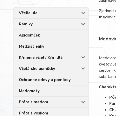
zaujímavý
Zjednodu
Včelie úle
medovic
Rámiky
Apidomček
Medovic
Medzistienky
Kŕmenie včiel / Kŕmidlá
Medovicov
kvetov. J
Včelárske pomôcky
červce), 
substanci
Ochranné odevy a pomôcky
Charakte
Medomety
Pô
Práca s medom
Far
Chu
Práca s voskom