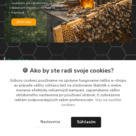
Kontakty
🍪 Ako by ste radi svoje cookies?
Zákaznická podpora
+421 919 037 687
Súbory cookies používame na správne fungovanie nášho e-shopu
av prípade vášho súhlasu tiež na sledovanie štatistík o webe,
Po – Pi 8:00 – 17:00
meranie efektivity reklamných kampaní, zapamätanie vášho
obľúbeného nastavenia pri používaní stránok, či zobrazenie
vcelarstvotrizuliak@centrum.sk
reklám zodpovedajúcich vašim preferenciám.
Viac na využitie
cookies
Súhlasím
Nastavenia