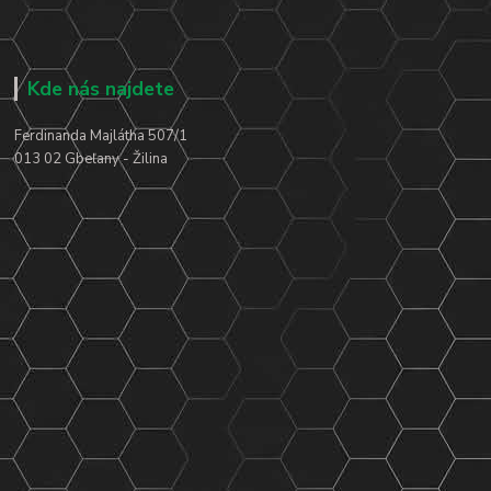
Kde nás najdete
Ferdinanda Majlátha 507/1
013 02 Gbeľany - Žilina