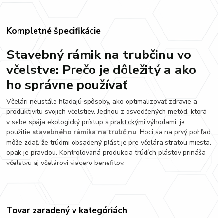
Kompletné špecifikácie
Stavebný rámik na trubčinu vo
včelstve: Prečo je dôležitý a ako
ho správne používať
Včelári neustále hľadajú spôsoby, ako optimalizovať zdravie a
produktivitu svojich včelstiev. Jednou z osvedčených metód, ktorá
v sebe spája ekologický prístup s praktickými výhodami, je
použitie
stavebného rámika na trubčinu
.
Hoci sa na prvý pohľad
môže zdať, že trúdmi obsadený plást je pre včelára stratou miesta,
opak je pravdou. Kontrolovaná produkcia trúdích plástov prináša
včelstvu aj včelárovi viacero benefitov.
Tovar zaradený v kategóriách