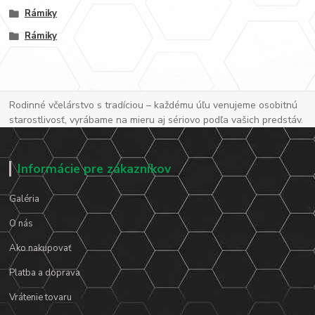
Rámiky
Rámiky
Rodinné včelárstvo s tradíciou – každému úľu venujeme osobitnú
starostlivosť, vyrábame na mieru aj sériovo podľa vašich predstáv.
Informácie pre zákazníkov
Galéria
O nás
Ako nakupovať
Platba a doprava
Vrátenie tovaru