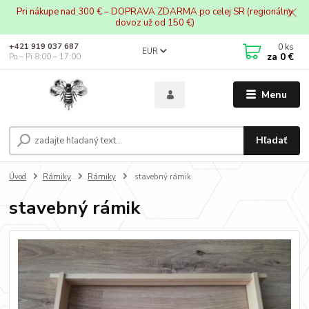
Pri nákupe nad 300 € – DOPRAVA ZDARMA po celej SR (regionálny
dovoz už od 150 €)
0
ks
+421 919 037 687
EUR
za
0 €
Po – Pi 8:00 – 17:00
Menu
Hľadať
Úvod
Rámiky
Rámiky
stavebný rámik
stavebný rámik