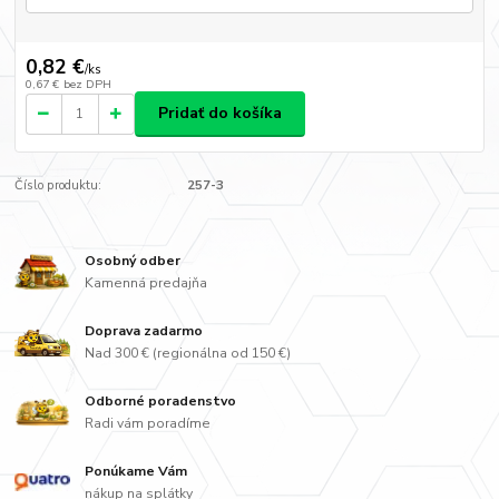
0,82 €
/
ks
0,67 €
bez DPH
Pridať do košíka
Číslo produktu:
257-3
Osobný odber
Kamenná predajňa
Doprava zadarmo
Nad 300 € (regionálna od 150 €)
Odborné poradenstvo
Radi vám poradíme
Ponúkame Vám
nákup na splátky