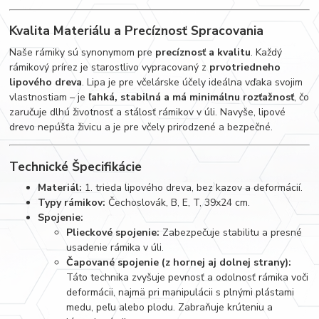
Kvalita Materiálu a Precíznosť Spracovania
Naše rámiky sú synonymom pre
precíznosť a kvalitu
. Každý
rámikový prírez je starostlivo vypracovaný z
prvotriedneho
lipového dreva
. Lipa je pre včelárske účely ideálna vďaka svojim
vlastnostiam – je
ľahká, stabilná a má minimálnu rozťažnosť
, čo
zaručuje dlhú životnosť a stálosť rámikov v úli. Navyše, lipové
drevo nepúšťa živicu a je pre včely prirodzené a bezpečné.
Technické Špecifikácie
Materiál:
1. trieda lipového dreva, bez kazov a deformácií.
Typy rámikov:
Čechoslovák, B, E, T, 39x24 cm.
Spojenie:
Plieckové spojenie:
Zabezpečuje stabilitu a presné
usadenie rámika v úli.
Čapované spojenie (z hornej aj dolnej strany):
Táto technika zvyšuje pevnosť a odolnosť rámika voči
deformácii, najmä pri manipulácii s plnými plástami
medu, peľu alebo plodu. Zabraňuje krúteniu a