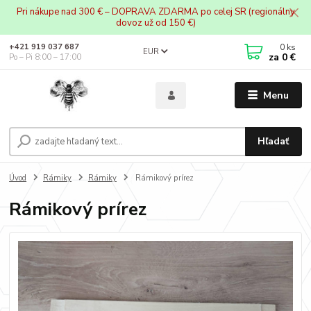
Pri nákupe nad 300 € – DOPRAVA ZDARMA po celej SR (regionálny
dovoz už od 150 €)
0
ks
+421 919 037 687
EUR
za
0 €
Po – Pi 8:00 – 17:00
Menu
Hľadať
Úvod
Rámiky
Rámiky
Rámikový prírez
Rámikový prírez