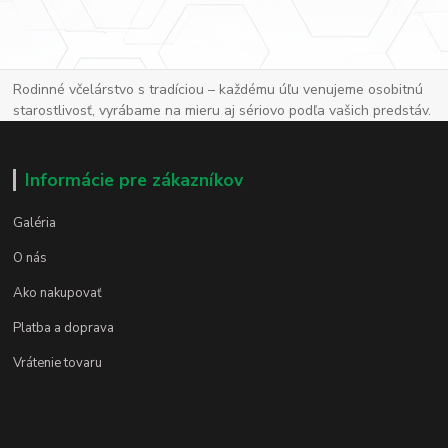
Rodinné včelárstvo s tradíciou – každému úľu venujeme osobitnú
starostlivosť, vyrábame na mieru aj sériovo podľa vašich predstáv.
Informácie pre zákazníkov
Galéria
O nás
Ako nakupovať
Platba a doprava
Vrátenie tovaru