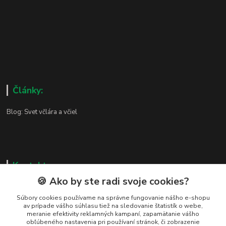
Články:
Blog: Svet včlára a včiel
Kontakty
🍪 Ako by ste radi svoje cookies?
Zákaznická podpora
+421 919 037 687
Súbory cookies používame na správne fungovanie nášho e-shopu
av prípade vášho súhlasu tiež na sledovanie štatistík o webe,
Po – Pi 8:00 – 17:00
meranie efektivity reklamných kampaní, zapamätanie vášho
obľúbeného nastavenia pri používaní stránok, či zobrazenie
vcelarstvotrizuliak@centrum.sk