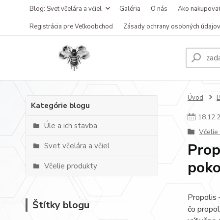
Blog: Svet včelára a včiel
Galéria
O nás
Ako nakupova
Registrácia pre Veľkoobchod
Zásady ochrany osobných údajo
Úvod
B
Kategórie blogu
18
.
12
.
Úle a ich stavba
Včelie
Prop
Svet včelára a včiel
poko
Včelie produkty
Propolis 
Štítky blogu
čo propol