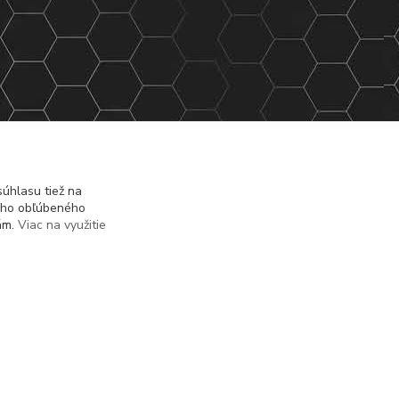
úhlasu tiež na
ášho obľúbeného
iám.
Viac na využitie
Vytvorené na
Eshop-rychlo.sk