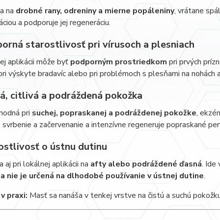
sa na
drobné rany, odreniny a mierne popáleniny
, vrátane spá
ciou a podporuje jej regeneráciu.
orná starostlivosť pri vírusoch a plesniach
nej aplikácii môže byť
podporným prostriedkom
pri prvých príz
ri výskyte bradavíc alebo pri problémoch s plesňami na nohách 
á, citlivá a podráždená pokožka
hodná pri
suchej, popraskanej a podráždenej pokožke
, ekzé
 svrbenie a začervenanie a intenzívne regeneruje popraskané pery
ostlivosť o ústnu dutinu
 aj pri lokálnej aplikácii na
afty alebo podráždené ďasná
. Ide
 a nie je určená na dlhodobé používanie v ústnej dutine
.
v praxi:
Masť sa nanáša v tenkej vrstve na čistú a suchú pokožk