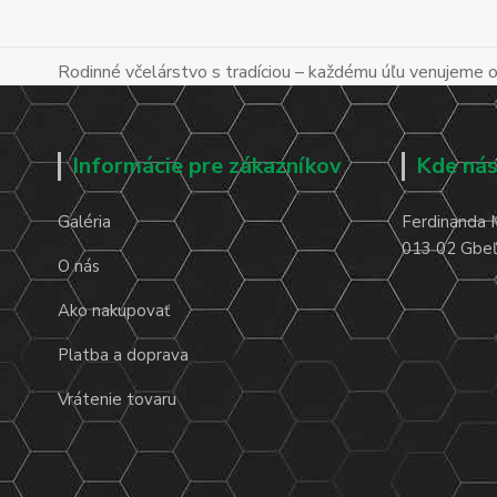
Rodinné včelárstvo s tradíciou – každému úľu venujeme os
Informácie pre zákazníkov
Kde nás
Galéria
Ferdinanda 
013 02 Gbeľa
O nás
Ako nakupovať
Platba a doprava
Vrátenie tovaru