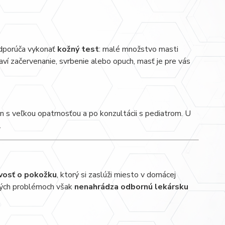
 odporúča vykonať
kožný test
: malé množstvo masti
ví začervenanie, svrbenie alebo opuch, masť je pre vás
en s veľkou opatrnosťou a po konzultácii s pediatrom. U
.
ivosť o pokožku
, ktorý si zaslúži miesto v domácej
žných problémoch však
nenahrádza odbornú lekársku