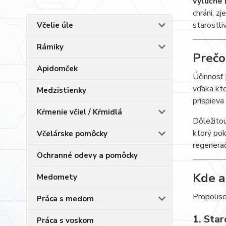
výlučne 
chráni, z
starostli
Včelie úle
Rámiky
Prečo
Apidomček
Účinnosť
vďaka k
Medzistienky
prispieva
Kŕmenie včiel / Kŕmidlá
Dôležitou
ktorý pok
Včelárske pomôcky
regenera
Ochranné odevy a pomôcky
Kde a
Medomety
Propoliso
Práca s medom
1. Sta
Práca s voskom