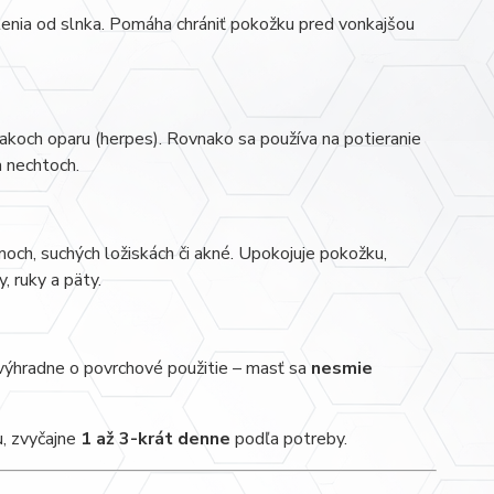
lenia od slnka. Pomáha chrániť pokožku pred vonkajšou
nakoch oparu (herpes). Rovnako sa používa na potieranie
a nechtoch.
moch, suchých ložiskách či akné. Upokojuje pokožku,
, ruky a päty.
 výhradne o povrchové použitie – masť sa
nesmie
u, zvyčajne
1 až 3-krát denne
podľa potreby.