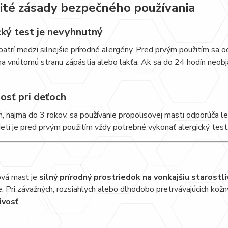
ité zásady bezpečného používania
cký test je nevyhnutný
patrí medzi silnejšie prírodné alergény. Pred prvým použitím sa
a vnútornú stranu zápästia alebo lakťa. Ak sa do 24 hodín neobja
osť pri deťoch
h, najmä do 3 rokov, sa používanie propolisovej masti odporúča l
detí je pred prvým použitím vždy potrebné vykonať alergický test
ová masť je
silný prírodný prostriedok na vonkajšiu starostl
e. Pri závažných, rozsiahlych alebo dlhodobo pretrvávajúcich ko
ivosť
.