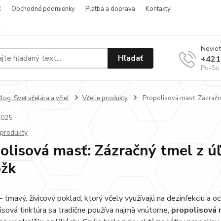
ť
Obchodné podmienky
Platba a doprava
Kontakty
v
Neviet
Hľadať
+421
Po-So 
log: Svet včelára a včiel
Včelie produkty
Propolisová masť: Zázračný 
2025
 produkty
olisová masť: Zázračný tmel z úľ
žk
– tmavý, živicový poklad, ktorý včely využívajú na dezinfekciu a o
isová tinktúra sa tradične používa najmä vnútorne,
propolisová 