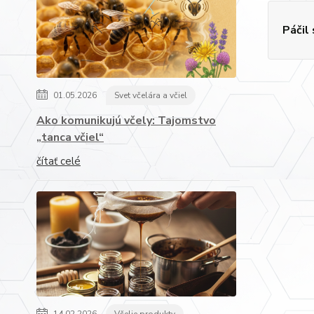
Páčil
01.05.2026
Svet včelára a včiel
Ako komunikujú včely: Tajomstvo
„tanca včiel“
čítať celé