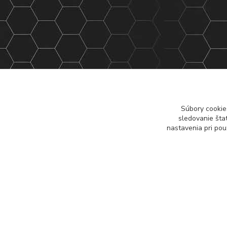
Súbory cookie
sledovanie šta
nastavenia pri pou
G-L7JFEBTHRE, GT-M6BBWCR