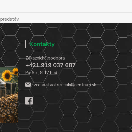
 predstáv.
Kontakty
Zákaznická podpora
+421 919 037 687
Po-So , 8-17 hod
vcelarstvotrizuliak@centrum.sk