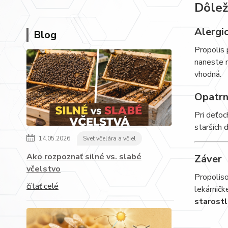
Dôlež
Alergi
Blog
Propolis 
naneste n
vhodná.
Opatrn
Pri deťoc
starších 
14.05.2026
Svet včelára a včiel
Ako rozpoznať silné vs. slabé
Záver
včelstvo
Propolis
čítať celé
lekárničk
starostl