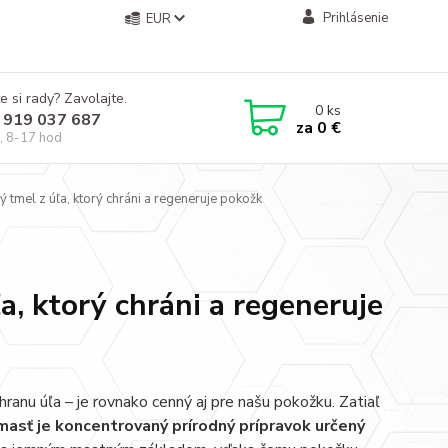
Prihlásenie
EUR
e si rady? Zavolajte.
0
ks
 919 037 687
za
0 €
, 8-17 hod
tmel z úľa, ktorý chráni a regeneruje pokožk
a, ktorý chráni a regeneruje
chranu úľa – je rovnako cenný aj pre našu pokožku. Zatiaľ
masť je koncentrovaný prírodný prípravok určený