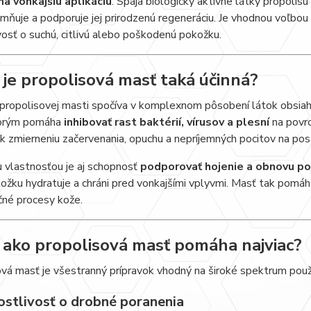
na vonkajšiu aplikáciu
. Spája biologicky aktívne látky propol
jemňuje a podporuje jej prirodzenú regeneráciu. Je vhodnou voľbou 
vosť o suchú, citlivú alebo poškodenú pokožku.
 je propolisová masť taká účinná?
 propolisovej masti spočíva v komplexnom pôsobení látok obsia
torým pomáha
inhibovať rast baktérií, vírusov a plesní
na povr
 k zmierneniu začervenania, opuchu a nepríjemných pocitov na pos
 vlastnosťou je aj schopnosť
podporovať hojenie a obnovu p
ožku hydratuje a chráni pred vonkajšími vplyvmi. Masť tak pomá
čné procesy kože.
 ako propolisová masť pomáha najviac?
vá masť je všestranný prípravok vhodný na široké spektrum použit
rostlivosť o drobné poranenia