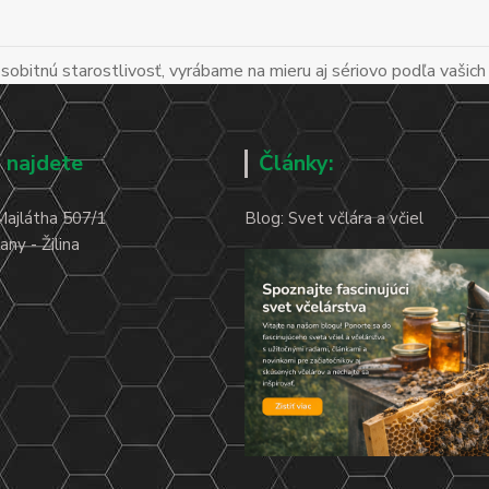
obitnú starostlivosť, vyrábame na mieru aj sériovo podľa vašich
 najdete
Články:
Majlátha 507/1
Blog: Svet včlára a včiel
ny - Žilina