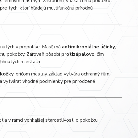
isu s jemným mastným základom, vďaka čomu pokožku
pre tých, ktorí hľadajú multifunkčnú prírodnú
hnutých v propolise. Masť má
antimikrobiálne účinky
,
chu pokožky. Zároveň pôsobí
protizápalovo
, čím
tihnutých miestach.
okožky
, pričom mastný základ vytvára ochranný film,
ha vytvárať vhodné podmienky pre prirodzené
ia v rámci vonkajšej starostlivosti o pokožku.