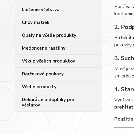
Používa 
Liečenie včelstva
kontaminá
Chov matiek
2. Podp
Obaly na včelie produkty
Pri lokál
pokožky p
Medonosné rastliny
3. Such
Výkup včelích produktov
Masť je v
Darčekové poukazy
zmierňuje
Včelie produkty
4. Star
Dekorácie a doplnky pre
Využíva sa
včelárov
prehĺtať
Použitie 