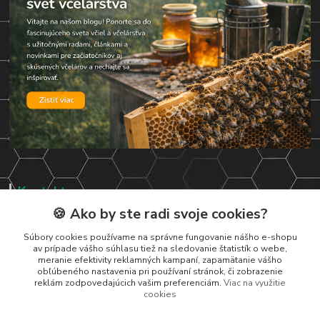
Kontakty
🍪 Ako by ste radi svoje cookies?
Zákaznická podpora
+421 919 037 687
Súbory cookies používame na správne fungovanie nášho e-shopu
av prípade vášho súhlasu tiež na sledovanie štatistík o webe,
Po – Pi 8:00 – 17:00
meranie efektivity reklamných kampaní, zapamätanie vášho
obľúbeného nastavenia pri používaní stránok, či zobrazenie
vcelarstvotrizuliak@centrum.sk
reklám zodpovedajúcich vašim preferenciám.
Viac na využitie
cookies