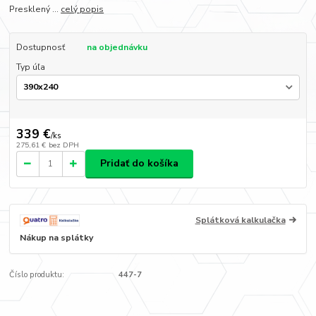
Presklený ...
celý popis
Dostupnosť
na objednávku
Typ úľa
339 €
/
ks
275,61 €
bez DPH
Pridať do košíka
Splátková kalkulačka
Nákup na splátky
Číslo produktu:
447-7