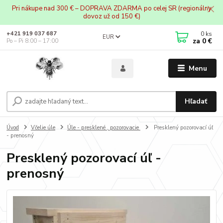
Pri nákupe nad 300 € – DOPRAVA ZDARMA po celej SR (regionálny
dovoz už od 150 €)
0
ks
+421 919 037 687
EUR
za
0 €
Po – Pi 8:00 – 17:00
Menu
Hľadať
Úvod
Včelie úle
Úle - presklené , pozorovacie
Presklený pozorovací úľ
- prenosný
Presklený pozorovací úľ -
prenosný