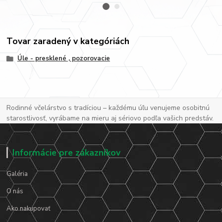
Tovar zaradený v kategóriách
Úle - presklené , pozorovacie
Rodinné včelárstvo s tradíciou – každému úľu venujeme osobitnú
starostlivosť, vyrábame na mieru aj sériovo podľa vašich predstáv.
Informácie pre zákazníkov
Galéria
O nás
Ako nakupovať