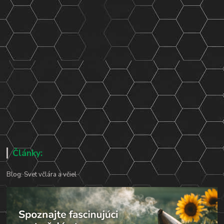
Články:
Blog: Svet včlára a včiel