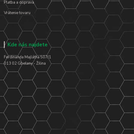
Platba a doprava
Vrátenie tovaru
Kde nás najdete
Ferdinanda Majlátha 507/1
013 02 Gbeľany - Žilina