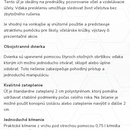
Tento úľ je ideálny na prednášky, pozorovanie včiel a vzdelávacie
účely. Vďaka preskleniu umožňuje sledovať život včelstva bez
zbytočného rušenia.
Je vhodný na vonkajšie aj vnútorné použitie a predstavuje
atraktívnu pomôcku pre školy, včelárske krúžky, výstavy či
prezentačné akcie.
Obojstranné dvierka
Dvierka sú upevnené pomocou štyroch otočných obrtlíkov, vďaka
ktorým ich možno jednoducho otvárať, sklopiť alebo úplne
odobrať. Toto riešenie zabezpečuje pohodlný prístup a
jednoduchú manipuláciu.
Kvalitné zateplenie
Úľ je štandardne zateplený 2 cm polystyrénom, ktorý pomáha
udržiavať stabilné podmienky počas celého roka. Na želanie je
možné použiť konopnú izoláciu alebo zateplenie navýšiť o ďalšie 2
cm.
Jednoduché kŕmenie
Praktické kŕmenie z vrchu pod strechou pomocou 0,75 l kŕmidla