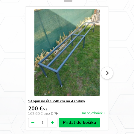
Stojan na úle 240 cm na 4 rodiny
Konopná ute
200 €
4,50 €
/
ks
/
ks
na objednávku
162,60 €
bez DPH
3,66 €
bez D
Pridať do košíka