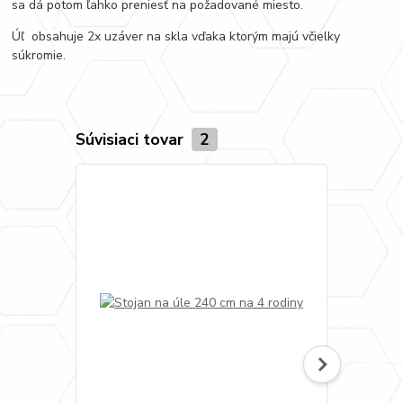
sa dá potom ľahko preniesť na požadované miesto.
Úľ obsahuje 2x uzáver na skla vďaka ktorým majú včielky
súkromie.
Súvisiaci tovar
2