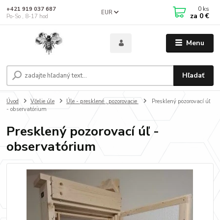
0
ks
+421 919 037 687
EUR
za
0 €
Po-So , 8-17 hod
Menu
Hľadať
Úvod
Včelie úle
Úle - presklené , pozorovacie
Presklený pozorovací úľ
- observatórium
Presklený pozorovací úľ -
observatórium