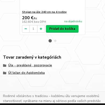
Stojan na úle 240 cm na 4 rodiny
Konopná ute
200 €
4,50 €
/
ks
/
ks
na objednávku
162,60 €
bez DPH
3,66 €
bez D
Pridať do košíka
Tovar zaradený v kategóriách
Úle - presklené , pozorovacie
Úľ ležan do Apidomčeka
Rodinné včelárstvo s tradíciou – každému úľu venujeme osobitnú
starostlivosť, vyrábame na mieru aj sériovo podľa vašich predstáv.