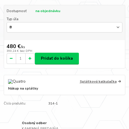
Dostupnosť
na objednávku
Typ úľa
480 €
/
ks
390,24 €
bez DPH
Pridať do košíka
Splátková kalkulačka
Nákup na splátky
Číslo produktu:
314-1
Osobný odber
KAMENNÁ PREDAJŇA