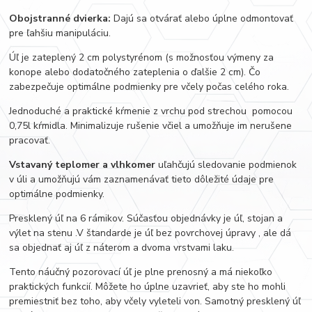
Obojstranné dvierka:
Dajú sa otvárať alebo úplne odmontovať
pre ľahšiu manipuláciu.
Úľ je zateplený 2 cm polystyrénom (s možnosťou výmeny za
konope alebo dodatočného zateplenia o ďalšie 2 cm). Čo
zabezpečuje optimálne podmienky pre včely počas celého roka.
Jednoduché a praktické kŕmenie z vrchu pod strechou pomocou
0,75l kŕmidla. Minimalizuje rušenie včiel a umožňuje im nerušene
pracovať.
Vstavaný teplomer a vlhkomer
uľahčujú sledovanie podmienok
v úli a umožňujú vám zaznamenávať tieto dôležité údaje pre
optimálne podmienky.
Presklený úľ na 6 rámikov. Súčasťou objednávky je úľ, stojan a
výlet na stenu .V štandarde je úľ bez povrchovej úpravy , ale dá
sa objednať aj úľ z náterom a dvoma vrstvami laku.
Tento náučný pozorovací úľ je plne prenosný a má niekoľko
praktických funkcií. Môžete ho úplne uzavrieť, aby ste ho mohli
premiestniť bez toho, aby včely vyleteli von. Samotný presklený úľ