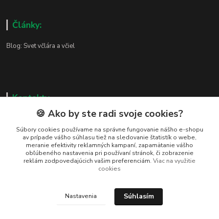
Články:
Blog: Svet včlára a včiel
Kontakty
🍪 Ako by ste radi svoje cookies?
Zákaznická podpora
+421 919 037 687
Súbory cookies používame na správne fungovanie nášho e-shopu
av prípade vášho súhlasu tiež na sledovanie štatistík o webe,
Po-So , 8-17 hod
meranie efektivity reklamných kampaní, zapamätanie vášho
obľúbeného nastavenia pri používaní stránok, či zobrazenie
vcelarstvotrizuliak@centrum.sk
reklám zodpovedajúcich vašim preferenciám.
Viac na využitie
cookies
Súhlasím
Nastavenia