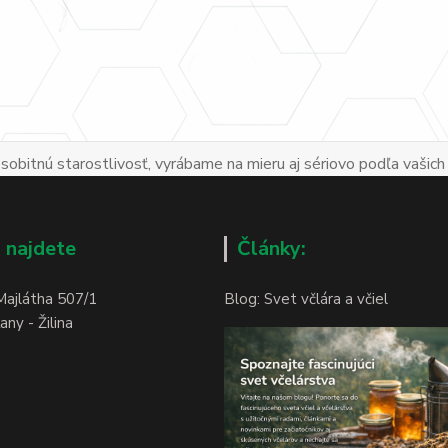
obitnú starostlivosť, vyrábame na mieru aj sériovo podľa vašich
 najdete
Články:
Majlátha 507/1
Blog: Svet včlára a včiel
ny - Žilina