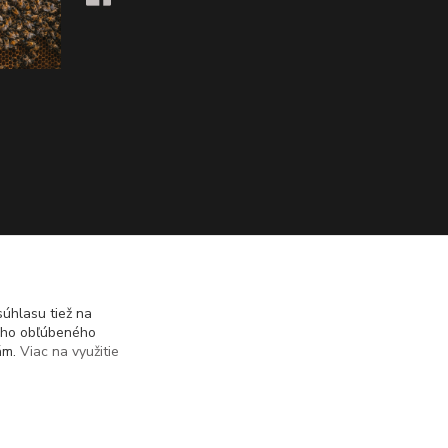
úhlasu tiež na
ášho obľúbeného
iám.
Viac na využitie