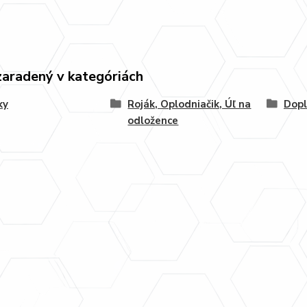
zaradený v kategóriách
ky
Roják, Oplodniačik, Úľ na
Dopl
odložence