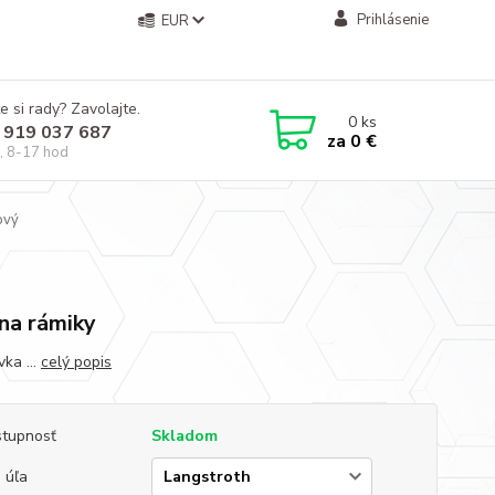
Prihlásenie
EUR
e si rady? Zavolajte.
0
ks
 919 037 687
za
0 €
, 8-17 hod
ový
na rámiky
ka ...
celý popis
tupnosť
Skladom
 úľa