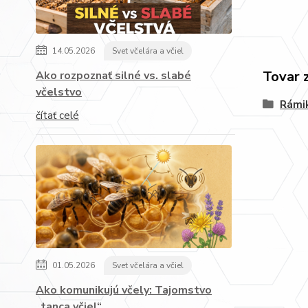
14.05.2026
Svet včelára a včiel
Tovar 
Ako rozpoznať silné vs. slabé
včelstvo
Rámi
čítať celé
01.05.2026
Svet včelára a včiel
Ako komunikujú včely: Tajomstvo
„tanca včiel“