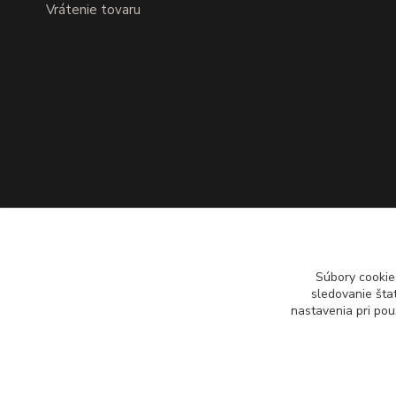
Vrátenie tovaru
Súbory cookie
sledovanie šta
nastavenia pri pou