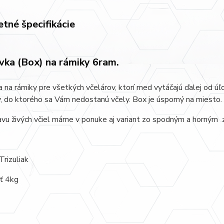
tné špecifikácie
vka (Box) na rámiky 6ram.
 na rámiky pre všetkých včelárov, ktorí med vytáčajú ďalej od ú
, do ktorého sa Vám nedostanú včely. Box je úsporný na miesto.
vu živých včiel máme v ponuke aj variant zo spodným a horným 
Trizuliak
ť 4kg