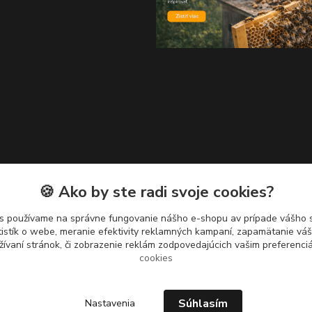
🍪 Ako by ste radi svoje cookies?
s používame na správne fungovanie nášho e-shopu av prípade vášho s
tistík o webe, meranie efektivity reklamných kampaní, zapamätanie v
žívaní stránok, či zobrazenie reklám zodpovedajúcich vašim preferenc
cookies
Súhlasím
Nastavenia