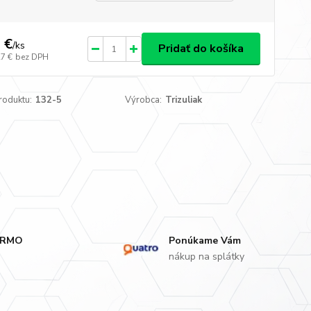
 €
/
ks
Pridať do košíka
27 €
bez DPH
roduktu:
132-5
Výrobca:
Trizuliak
ARMO
Ponúkame Vám
nákup na splátky