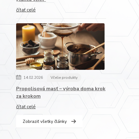
čítať celé
14.02.2026
Včelie produkty
Propolisová masť – výroba doma krok
za krokom
čítať celé
Zobraziť všetky články