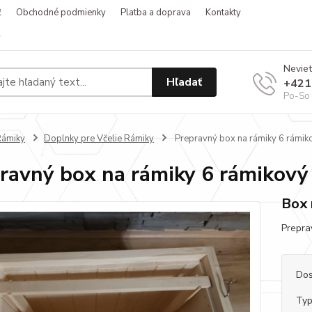
ť
Obchodné podmienky
Platba a doprava
Kontakty
v
Neviet
Hľadať
+421
Po-So 
Rámiky
Doplnky pre Včelie Rámiky
Prepravný box na rámiky 6 rámik
ravný box na rámiky 6 rámikový
Box 
Preprav
Dos
Typ