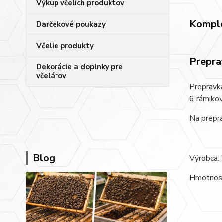
Výkup včelích produktov
Komple
Darčekové poukazy
Včelie produkty
Prepra
Dekorácie a doplnky pre
včelárov
Prepravka
6 rámikov
Na prepra
Blog
Výrobca: 
Hmotnos