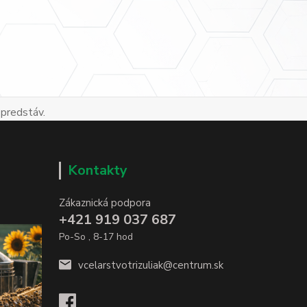
 predstáv.
Kontakty
Zákaznická podpora
+421 919 037 687
Po-So , 8-17 hod
vcelarstvotrizuliak@centrum.sk