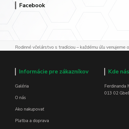
Facebook
Rodinné včelárstvo s tradíciou – každému úľu venujeme os
Informácie pre zákazníkov
Kde nás
Galéria
Ferdinanda 
013 02 Gbeľa
O nás
Ako nakupovať
Platba a doprava