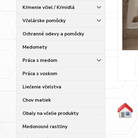
Kŕmenie včiel / Kŕmidlá
Včelárske pomôcky
Ochranné odevy a pomôcky
Medomety
Práca s medom
Práca s voskom
Liečenie včelstva
Chov matiek
Obaly na včelie produkty
Medonosné rastliny