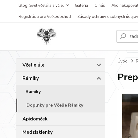
Blog: Svet včelára a včiel
Galéria
O nás
Ako nakupova
Registrácia pre Veľkoobchod
Zásady ochrany osobných údajo
Úvod
Včelie úle
Prep
Rámiky
Rámiky
Doplnky pre Včelie Rámiky
Apidomček
Medzistienky