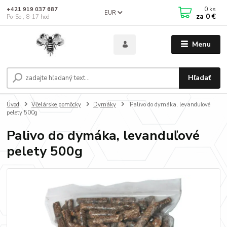
0
ks
+421 919 037 687
EUR
za
0 €
Po-So , 8-17 hod
Menu
Hľadať
Úvod
Včelárske pomôcky
Dymáky
Palivo do dymáka, levanduľové
pelety 500g
Palivo do dymáka, levanduľové
pelety 500g