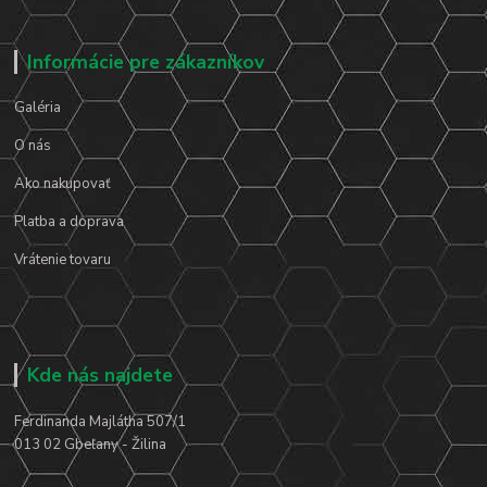
Informácie pre zákazníkov
Galéria
O nás
Ako nakupovať
Platba a doprava
Vrátenie tovaru
Kde nás najdete
Ferdinanda Majlátha 507/1
013 02 Gbeľany - Žilina