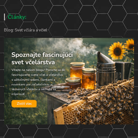
Články:
Blog: Svet včlára a včiel