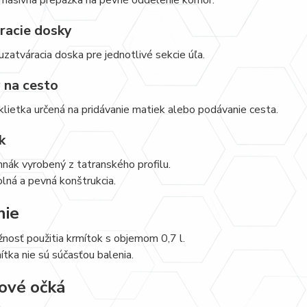
racie dosky
uzatváracia doska pre jednotlivé sekcie úľa.
y na cesto
klietka určená na pridávanie matiek alebo podávanie cesta.
k
hnák vyrobený z tatranského profilu.
lná a pevná konštrukcia.
nie
nosť použitia krmítok s objemom 0,7 l.
ítka nie sú súčasťou balenia.
ové očká