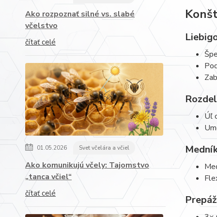
Konšt
Ako rozpoznať silné vs. slabé
včelstvo
Liebig
čítať celé
Špe
Pod
Zab
Rozdel
Úľ 
Umo
Medník
01.05.2026
Svet včelára a včiel
Ako komunikujú včely: Tajomstvo
Med
„tanca včiel“
Fle
čítať celé
Prepáž
3× 