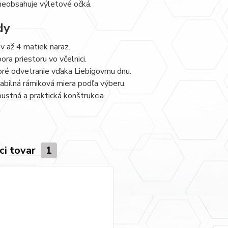
neobsahuje výletové očká.
dy
v až 4 matiek naraz.
ora priestoru vo včelnici.
ré odvetranie vďaka Liebigovmu dnu.
iabilná rámiková miera podľa výberu.
ustná a praktická konštrukcia.
ci tovar
1