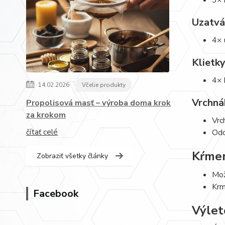
Uzatvá
4× 
Klietk
4× 
14.02.2026
Včelie produkty
Vrchná
Propolisová masť – výroba doma krok
za krokom
Vrc
Odo
čítať celé
Kŕme
Zobraziť všetky články
Mož
Krm
Facebook
Výlet