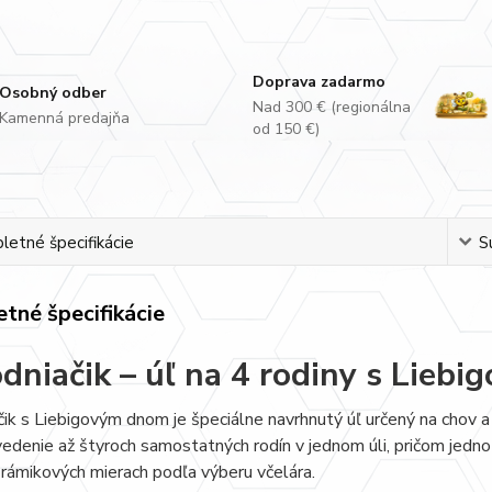
Doprava zadarmo
Osobný odber
Nad 300 € (regionálna
Kamenná predajňa
od 150 €)
etné špecifikácie
S
tné špecifikácie
dniačik – úľ na 4 rodiny s Lieb
ik s Liebigovým dnom je špeciálne navrhnutý úľ určený na chov 
edenie až štyroch samostatných rodín v jednom úli, pričom jedno
 rámikových mierach podľa výberu včelára.