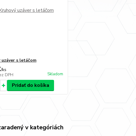
 uzáver s letáčom
€
/
ks
Skladom
ez DPH
Pridať do košíka
zaradený v kategóriách