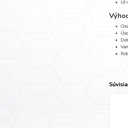
Úľ 
Výho
Cho
Úsp
Dob
Var
Rob
Súvisia