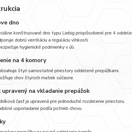
rukcia
ove dno
ciálne konštruované dno typu Liebig prispôsobené pre 4 oddelen
poruje dobrú ventiláciu a reguláciu vlhkosti.
ezpečuje hygienické podmienky v úli.
enie na 4 komory
obsahuje štyri samostatné priestory oddelené prepážkami.
žňuje chov štyroch matiek súčasne.
 upravený na vkladanie prepážok
níková časť je upravená pre jednoduché rozdelenie priestoru.
xibilné usporiadanie podľa potrieb chovu.
ky
masívna prepážka na pevné oddelenie komôr.