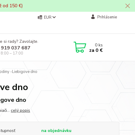
ž od 150 €)
Prihlásenie
EUR
e si rady? Zavolajte.
0
ks
 919 037 687
za
0 €
i 8:00 – 17:00
rodiny -Liebigove dno
ove dno
igove dno
ači...
celý popis
tupnosť
na objednávku