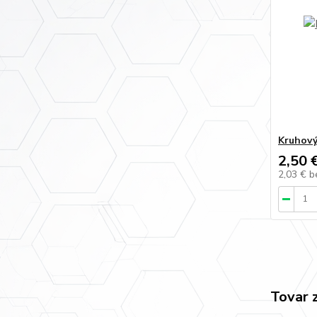
Kruhový
2,50 
2,03 €
b
Tovar 