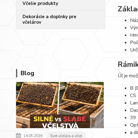
Včelie produkty
Zákla
Dekorácie a doplnky pre
Náz
včelárov
Výr
Hmo
Poč
Urč
Rámik
Blog
Úľ je mož
B (
CS
Lan
Dad
39 
Opt
a ď
14.05.2026
Svet včelára a včiel