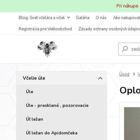
Pri nákupe
Blog: Svet včelára a včiel
Galéria
O nás
Ako nakupova
Registrácia pre Veľkoobchod
Zásady ochrany osobných údajo
Úvod
V
Včelie úle
Oplo
Úle
Úle - presklené , pozorovacie
Úľ ležan
Úľ ležan do Apidomčeka