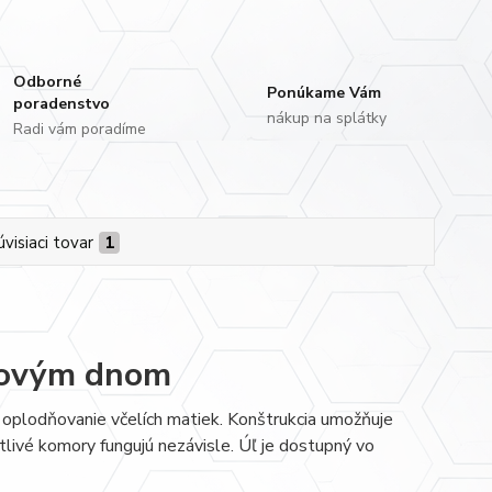
Odborné
Ponúkame Vám
poradenstvo
nákup na splátky
Radi vám poradíme
úvisiaci tovar
1
igovým dnom
a oplodňovanie včelích matiek. Konštrukcia umožňuje
tlivé komory fungujú nezávisle. Úľ je dostupný vo