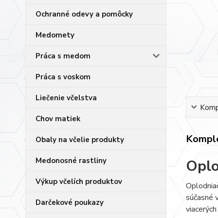
Ochranné odevy a pomôcky
Medomety
Práca s medom
Práca s voskom
Liečenie včelstva
Kompl
Chov matiek
Komple
Obaly na včelie produkty
Medonosné rastliny
Oplo
Výkup včelích produktov
Oplodniač
súčasné v
Darčekové poukazy
viacerých