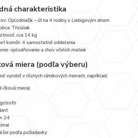
dná charakteristika
ov: Oplodniačik – úľ na 4 rodiny s Liebigovým dnom
obca: Trizuliak
tnosť: cca 14 kg
et komôr: 4 samostatné oddelenia
enie: oplodňovanie a chov včelích matiek
ová miera (podľa výberu)
né vyrobiť v rôznych rámikových mierach, napríklad:
B-čková miera)
gstroth
ant
× 24
imal
alšie podľa požiadavky