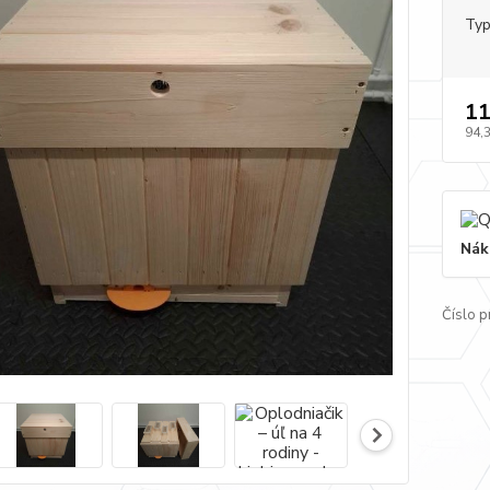
Typ
11
94,
Nák
Číslo p