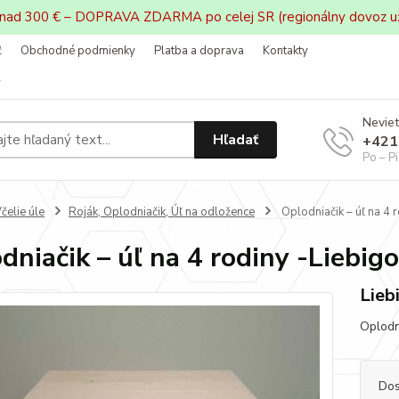
 nad 300 € – DOPRAVA ZDARMA po celej SR (regionálny dovoz u
ť
Obchodné podmienky
Platba a doprava
Kontakty
v
Neviet
Hľadať
+421
Po – P
čelie úle
Roják, Oplodniačik, Úľ na odložence
Oplodniačik – úľ na 4 
dniačik – úľ na 4 rodiny -Liebig
Lieb
Oplodni
Dos