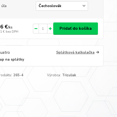
 úľa
6 €
/
ks
Pridať do košíka
31 €
bez DPH
Splátková kalkulačka
up na splátky
roduktu:
265-4
Výrobca:
Trizuliak