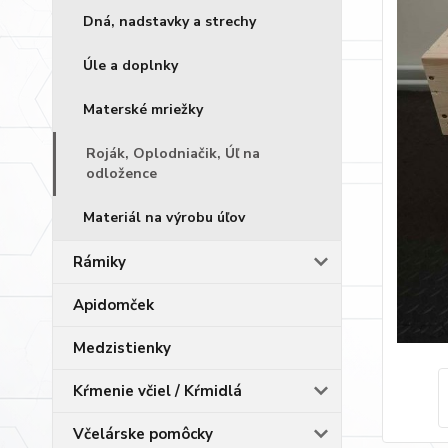
Dná, nadstavky a strechy
Úle a doplnky
Materské mriežky
Roják, Oplodniačik, Úľ na
odložence
Materiál na výrobu úľov
Rámiky
Apidomček
Medzistienky
Kŕmenie včiel / Kŕmidlá
Včelárske pomôcky