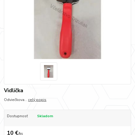
Vidlička
Odviečkova...
celý popis
Dostupnosť
Skladom
10 €
/
ks