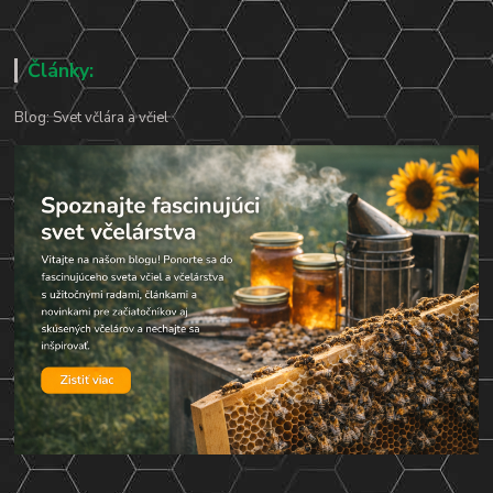
Články:
Blog: Svet včlára a včiel