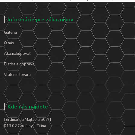
Informácie pre zákazníkov
Galéria
O nás
Ako nakupovať
Platba a doprava
Vrátenie tovaru
Kde nás najdete
Ferdinanda Majlátha 507/1
013 02 Gbeľany - Žilina