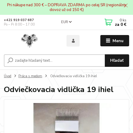
Pri nákupe nad 300 € – DOPRAVA ZDARMA po celej SR (regionálny
dovoz už od 150 €)
0
ks
+421 919 037 687
EUR
za
0 €
Po – Pi 8:00 – 17:00
Menu
Hľadať
Úvod
Práca s medom
Odviečkovacia vidlička 19 ihiel
Odviečkovacia vidlička 19 ihiel