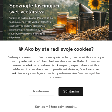
🍪 Ako by ste radi svoje cookies?
Súbory cookies používame na správne fungovanie nášho e-shopu
av prípade vášho súhlasu tiež na sledovanie štatistík o webe,
meranie efektivity reklamných kampaní, zapamätanie vášho
obľúbeného nastavenia pri používaní stránok, či zobrazenie
reklám zodpovedajúcich vašim preferenciám.
Viac na využitie
Kontakty
cookies
Zákaznická podpora
Súhlasím
Nastavenia
+421 919 037 687
Po-So , 8-17 hod
Súhlas môžete odmietnuť
tu
.
vcelarstvotrizuliak@centrum.sk