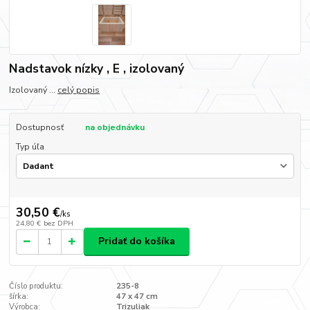
Nadstavok nízky , E , izolovaný
Izolovaný ...
celý popis
Dostupnosť
na objednávku
Typ úľa
30,50 €
/
ks
24,80 €
bez DPH
Pridať do košíka
Číslo produktu:
235-8
šírka:
47 x 47 cm
Výrobca:
Trizuliak