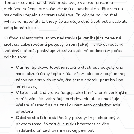
Tento izolovaný nadstavok predstavuje vysoko funkčné a
efektívne riešenie pre vaše včelie úle, navrhnuté s dôrazom na
maximálnu tepelnú ochranu včelstva. Pri výrobe boli použité
výhradne materiály 1. triedy, čo zaručuje dlhú životnosť a stabilitu
celej konštrukcie.
Kľúčovou vlastnosťou tohto nadstavku je
vynikajúca tepelná
izolácia zabezpečená polystyrénom (EPS)
. Tento osvedčený
izolačný materiál poskytuje včelstvu stabilné podmienky počas
celého roka:
V zime:
Špičkové tepelnoizolačné vlastnosti polystyrénu
minimalizujú úniky tepla z úľa. Včely tak spotrebujú menej
zásob na ohrev chumáča, čím šetria energiu potrebnú na
jarný rozvoj.
V lete:
Izolačná vrstva funguje ako bariéra proti vonkajším
horúčavám, čím zabraňuje prehrievaniu úľa a umožňuje
včelám sústrediť sa na znášku namiesto ochladzovania
priestoru.
Odolnosť a ľahkosť:
Použitý polystyrén je chránený v
pevnom ráme, čo zaručuje nízku hmotnosť celého
nadstavku pri zachovaní vysokej pevnosti.