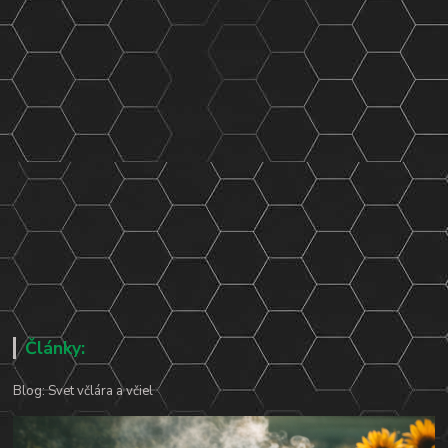
Články:
Blog: Svet včlára a včiel