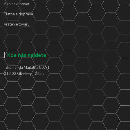
Ako nakupovať
Platba a doprava
Vrátenie tovaru
Kde nás najdete
Ferdinanda Majlátha 507/1
013 02 Gbeľany - Žilina