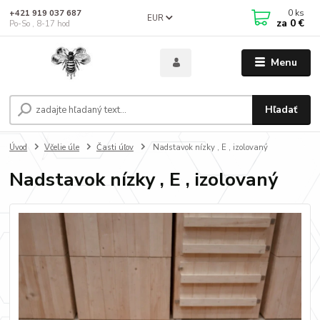
0
ks
+421 919 037 687
EUR
za
0 €
Po-So , 8-17 hod
Menu
Hľadať
Úvod
Včelie úle
Časti úľov
Nadstavok nízky , E , izolovaný
Nadstavok nízky , E , izolovaný