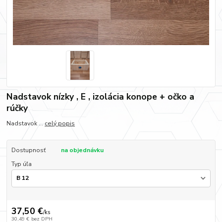
Nadstavok nízky , E , izolácia konope + očko a
rúčky
Nadstavok ...
celý popis
Dostupnosť
na objednávku
Typ úľa
37,50 €
/
ks
30,49 €
bez DPH