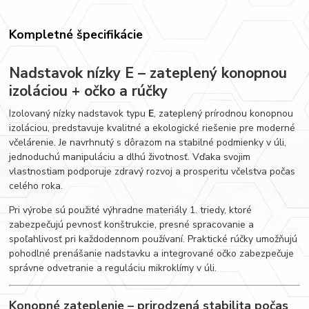
Kompletné špecifikácie
Nadstavok nízky E – zateplený konopnou
izoláciou + očko a rúčky
Izolovaný nízky nadstavok typu
E
, zateplený prírodnou konopnou
izoláciou, predstavuje kvalitné a ekologické riešenie pre moderné
včelárenie. Je navrhnutý s dôrazom na stabilné podmienky v úli,
jednoduchú manipuláciu a dlhú životnosť. Vďaka svojim
vlastnostiam podporuje zdravý rozvoj a prosperitu včelstva počas
celého roka.
Pri výrobe sú použité výhradne materiály 1. triedy, ktoré
zabezpečujú pevnosť konštrukcie, presné spracovanie a
spoľahlivosť pri každodennom používaní. Praktické rúčky umožňujú
pohodlné prenášanie nadstavku a integrované očko zabezpečuje
správne odvetranie a reguláciu mikroklímy v úli.
Konopné zateplenie – prirodzená stabilita počas