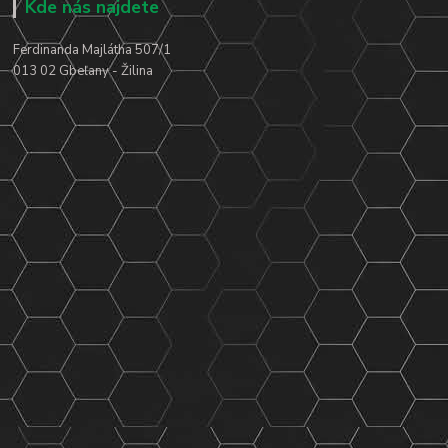
Kde nás najdete
Ferdinanda Majlátha 507/1
013 02 Gbeľany - Žilina