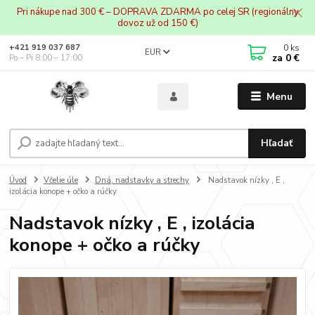
Pri nákupe nad 300 € – DOPRAVA ZDARMA po celej SR (regionálny
dovoz už od 150 €)
0
ks
+421 919 037 687
EUR
za
0 €
Po – Pi 8:00 – 17:00
Menu
Hľadať
Úvod
Včelie úle
Dná, nadstavky a strechy
Nadstavok nízky , E ,
izolácia konope + očko a rúčky
Nadstavok nízky , E , izolácia
konope + očko a rúčky