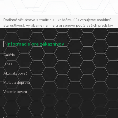
Rodinné včelárstvo s tradíciou – každému úľu venujeme osobitnú
starostlivosť, vyrábame na mieru aj sériovo podľa vašich predstáv.
Informácie pre zákazníkov
Galéria
O nás
Ako nakupovať
Platba a doprava
Vrátenie tovaru