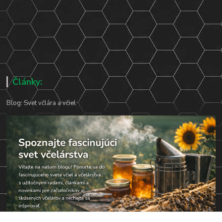
Články:
Blog: Svet včlára a včiel