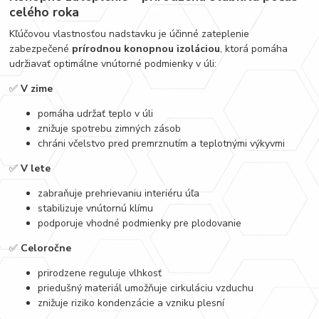
celého roka
Kľúčovou vlastnosťou nadstavku je účinné zateplenie
zabezpečené
prírodnou konopnou izoláciou
, ktorá pomáha
udržiavať optimálne vnútorné podmienky v úli:
✅
V zime
pomáha udržať teplo v úli
znižuje spotrebu zimných zásob
chráni včelstvo pred premrznutím a teplotnými výkyvmi
✅
V lete
zabraňuje prehrievaniu interiéru úľa
stabilizuje vnútornú klímu
podporuje vhodné podmienky pre plodovanie
✅
Celoročne
prirodzene reguluje vlhkosť
priedušný materiál umožňuje cirkuláciu vzduchu
znižuje riziko kondenzácie a vzniku plesní